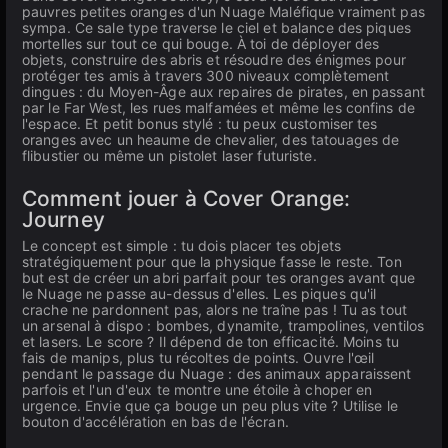
pauvres petites oranges d'un Nuage Maléfique vraiment pas
sympa. Ce sale type traverse le ciel et balance des piques
mortelles sur tout ce qui bouge. À toi de déployer des
objets, construire des abris et résoudre des énigmes pour
protéger tes amis à travers 300 niveaux complètement
dingues : du Moyen-Âge aux repaires de pirates, en passant
par le Far West, les rues malfamées et même les confins de
l'espace. Et petit bonus stylé : tu peux customiser tes
oranges avec un heaume de chevalier, des tatouages de
flibustier ou même un pistolet laser futuriste.
Comment jouer à Cover Orange:
Journey
Le concept est simple : tu dois placer tes objets
stratégiquement pour que la physique fasse le reste. Ton
but est de créer un abri parfait pour tes oranges avant que
le Nuage ne passe au-dessus d'elles. Les piques qu'il
crache ne pardonnent pas, alors ne traîne pas ! Tu as tout
un arsenal à dispo : bombes, dynamite, trampolines, ventilos
et lasers. Le score ? Il dépend de ton efficacité. Moins tu
fais de manips, plus tu récoltes de points. Ouvre l'œil
pendant le passage du Nuage : des animaux apparaissent
parfois et l'un d'eux te montre une étoile à choper en
urgence. Envie que ça bouge un peu plus vite ? Utilise le
bouton d'accélération en bas de l'écran.