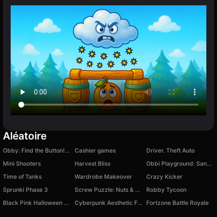
Aléatoire
Obby: Find the Button! Exciting Story
Cashier games
Driver. Theft Auto
Mini Shooters
Harvest Bliss
Obbi Playground: Sandbox Mod
Time of Tanks
Wardrobe Makeover
Crazy Kicker
Sprunki Phase 3
Screw Puzzle: Nuts & Bolts Master
Robby Tycoon
Black Pink Halloween Concert
Cyberpunk Aesthetic Fashion
Fortzone Battle Royale