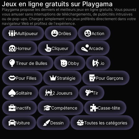
Jeux en ligne gratuits sur Playgama
Playgama propose les derniers et meilleurs jeux en ligne gratuits. Vous pouvez
vous amuser sans interruptions de téléchargements, de publicités intrusives
ou de pop-ups. Chargez simplement vos jeux préférés directement dans votre
navigateur Web et profitez de l'expérience.
Multijoueur
Drôles
Action
Horreur
Cliqueur
Arcade
Tireur de Bulles
Obby
.io
Pour Filles
Stratégie
Pour Garçons
Solitaire
2 Joueurs
Tir
Inactifs
Compétence
Casse-tête
Voiture
Dessin
Toutes les catégories