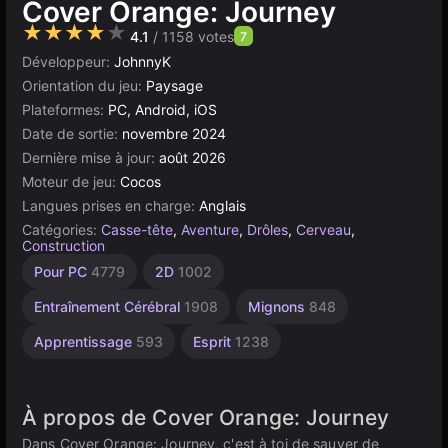
Cover Orange: Journey
★★★★★
4.1
/ 1158 votes
7
Développeur:
JohnnyK
Orientation du jeu:
Paysage
Plateformes:
PC, Android, iOS
Date de sortie:
novembre 2024
Dernière mise à jour:
août 2026
Moteur de jeu:
Cocos
Langues prises en charge:
Anglais
Catégories:
Casse-tête
,
Aventure
,
Drôles
,
Cerveau
,
Construction
Bureau
Indépendants
Construction
Russes
Navigateur
Cocos
Pour PC
4779
2D
1002
5168
1796
115
5019
637
1217
Entraînement Cérébral
1908
Mignons
848
Apprentissage
593
Esprit
1238
À propos de Cover Orange: Journey
Dans Cover Orange: Journey, c'est à toi de sauver de