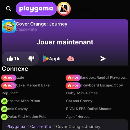
Login
Cover Orange: Journey
Casse-tête
Sauvegardez la
Non
Enregistrer
Cover Orange: Journey est un jeu de casse-tête gratuit par JohnnyK. Joue-y en ligne sur Playgama.
Jouer maintenant
progression !
1k
Appli
Connexe
Arrow Puzzle
Sprunki Sandbox: Ragdoll Playground Mode
Piece of Cake: Merge & Bake
+1 Speed Keyboard Escape: Obby
Pop Them!
Obby: Mini-Games
Escape the Alien Prison
Cat and Granny
Cosmic Convoy
RIVALS FPS: Online Shooter
PetDoku: Find Hidden Pets
Age of Heroes
Playgama
/
Casse-tête
/
Cover Orange: Journey