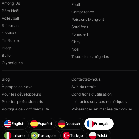
Among Us
Football
Père Noël
Compétence
Volleyball
Poissons Mangent
Stickman
Sorcières
Combat
Formule 1
Tir Roblox
Obby
Piège
Noël
Balle
Toutes les catégories
Olympiques
Blog
Contactez-nous
À propos de nous
Avis de retrait
Pour les développeurs
Conditions d'utilisation
Pour les professionnels
Loi sur les services numériques
Politique de confidentialité
Préférences en matière de cookies
English
Español
Deutsch
Français
Italiano
Português
Türkçe
Polski