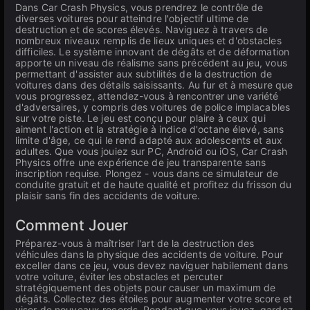
Dans Car Crash Physics, vous prendrez le contrôle de
diverses voitures pour atteindre l'objectif ultime de
destruction et de scores élevés. Naviguez à travers de
nombreux niveaux remplis de lieux uniques et d'obstacles
difficiles. Le système innovant de dégâts et de déformation
apporte un niveau de réalisme sans précédent au jeu, vous
permettant d'assister aux subtilités de la destruction de
voitures dans des détails saisissants. Au fur et à mesure que
vous progressez, attendez-vous à rencontrer une variété
d'adversaires, y compris des voitures de police implacables
sur votre piste. Le jeu est conçu pour plaire à ceux qui
aiment l'action et la stratégie à indice d'octane élevé, sans
limite d'âge, ce qui le rend adapté aux adolescents et aux
adultes. Que vous jouiez sur PC, Android ou iOS, Car Crash
Physics offre une expérience de jeu transparente sans
inscription requise. Plongez - vous dans ce simulateur de
conduite gratuit et de haute qualité et profitez du frisson du
plaisir sans fin des accidents de voiture.
Comment Jouer
Préparez-vous à maîtriser l'art de la destruction des
véhicules dans la physique des accidents de voiture. Pour
exceller dans ce jeu, vous devez naviguer habilement dans
votre voiture, éviter les obstacles et percuter
stratégiquement des objets pour causer un maximum de
dégâts. Collectez des étoiles pour augmenter votre score et
viser de nouveaux records. Pendant que vous jouez, gardez