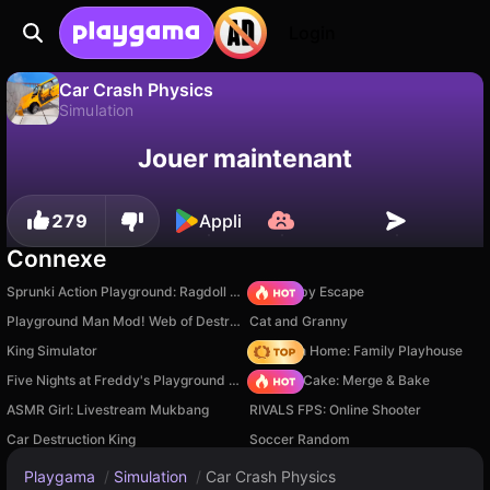
Login
Car Crash Physics
Simulation
Sauvegardez la
Non
Enregistrer
Car Crash Physics est un jeu de simulation gratuit par Sun.Eye.App. Joue-y en ligne sur Playgama.
Jouer maintenant
progression !
279
Appli
Connexe
Sprunki Action Playground: Ragdoll Sandbox
Your Obby Escape
Playground Man Mod! Web of Destruction!
Cat and Granny
King Simulator
My Town Home: Family Playhouse
Five Nights at Freddy's Playground Sandbox
Piece of Cake: Merge & Bake
ASMR Girl: Livestream Mukbang
RIVALS FPS: Online Shooter
Car Destruction King
Soccer Random
Playgama
/
Simulation
/
Car Crash Physics