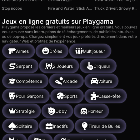
Stop noobs
Fire and Water: Stick Adventures
Truck Driver: Snowy Roads
Jeux en ligne gratuits sur Playgama
Playgama propose les derniers et meilleurs jeux en ligne gratuits. Vous pouvez
vous amuser sans interruptions de téléchargements, de publicités intrusives
ou de pop-ups. Chargez simplement vos jeux préférés directement dans votre
navigateur Web et profitez de l'expérience.
Armes
Drôles
Multijoueur
Serpent
2 Joueurs
Cliqueur
Compétence
Arcade
Voiture
Pour Garçons
Sports
Casse-tête
Stratégie
Obby
Horreur
Solitaire
Inactifs
Tireur de Bulles