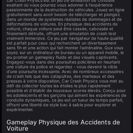
Car Crash Physics est un jeu de simulation de conduite
exaltant où vous pourrez vous adonner à l'expérience
passionnante de la destruction de véhicules. Jouez en ligne
gratuitement sans avoir besoin de télécharger et plongez
dans un monde de systèmes réalistes de dommages et de
déformations de voitures. En physique des accidents de
voiture, chaque voiture peut être cassée, cabossée et
finalement détruite, offrant une simulation de crash test
vraiment immersive. Ce jeu par navigateur de haute qualité
est parfait pour ceux qui recherchent un divertissement
sans fin et une action qui fait monter l'adrénaline. Que vous
soyez sur un ordinateur de bureau ou un appareil mobile, le
jeu promet un gameplay fluide et des visuels captivants.
Engagez-vous dans des poursuites policières en heurtant
une voiture de police et regardez - vous devenir la cible
d'une poursuite incessante. Avec de nombreux accessoires
de crash tels que des catapultes, des marteaux et des
presses à votre disposition, Car Crash Physics vous met au
défi de collecter toutes les étoiles le plus rapidement
possible et d'établir de nouveaux scores élevés. Conçu pour
les adolescents et les garçons qui aiment les expériences de
conduite dynamiques, ce jeu est un tueur de temps parfait,
offrant une liberté de style bac à sable pour explorer et
expérimenter.
Gameplay Physique des Accidents de
Voiture