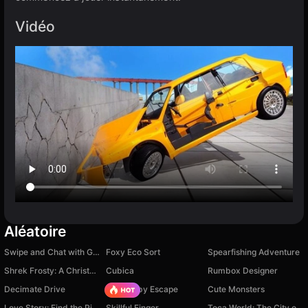
Vidéo
Aléatoire
Swipe and Chat with Girls
Foxy Eco Sort
Spearfishing Adventure
Shrek Frosty: A Christmas Adventure
Cubica
Rumbox Designer
Decimate Drive
Your Obby Escape
Cute Monsters
Love Story: Find the Piece
Skillful Finger
Toca World: The City of Creativity