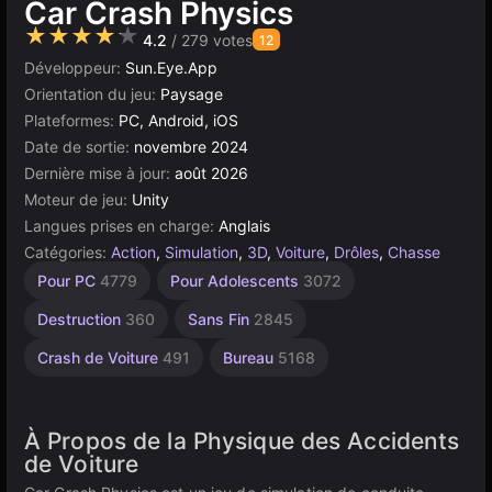
Car Crash Physics
★★★★★
4.2
/ 279 votes
12
Développeur:
Sun.Eye.App
Orientation du jeu:
Paysage
Plateformes:
PC, Android, iOS
Date de sortie:
novembre 2024
Dernière mise à jour:
août 2026
Moteur de jeu:
Unity
Langues prises en charge:
Anglais
Catégories:
Action
,
Simulation
,
3D
,
Voiture
,
Drôles
,
Chasse
Indépendants
Bac à
Monde
Navigateur
Unity
Haute
Pour PC
4779
Pour Adolescents
3072
Sable
Qualité
Ouvert
en
5019
1217
ligne
3569
414
382
Destruction
360
Sans Fin
2845
3172
Crash de Voiture
491
Bureau
5168
À Propos de la Physique des Accidents
de Voiture