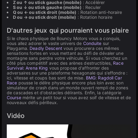
Z ou ↑ ou stick gauche (mobile)
: Accélérer
S ou ↓ ou stick gauche (mobile)
: Reculer
Q ou ← ou stick droit (mobile)
: Rotation anti-horaire
D ou → ou stick droit (mobile)
: Rotation horaire
D'autres jeux qui pourraient vous plaire
Si le chaos physique de Bouncy Motors vous a conquis,
vous allez adorer le vaste univers de
Conduite
sur
Playgama.
Deadly Descent
vous procurera ces mêmes
sensations fortes en vous mettant au défi de dévaler une
montagne sans perdre votre véhicule. Si vous cherchez un
côté plus compétitif avec des arènes destructibles,
Race
Survival: Arena King
vous propose d'affronter des
adversaires sur une plateforme hexagonale qui s'effondre :
ici, vitesse et coups bas sont de mise.
BMG: Ragdoll Car
Race
pousse le délire physique encore plus loin avec son
simulateur de crash dans un monde ouvert rempli de zones
de cascades et d'obstacles délirants. Enfin, la catégorie
Course
mérite un petit tour si vous avez soif de vitesse et de
nouveaux défis périlleux.
Vidéo