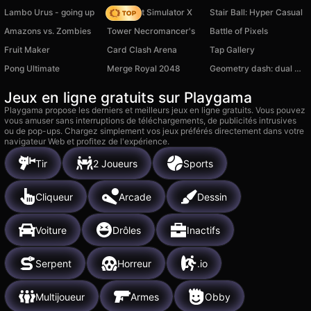
Lambo Urus - going up
Obby Pet Simulator X
Stair Ball: Hyper Casual
Amazons vs. Zombies
Tower Necromancer's
Battle of Pixels
Fruit Maker
Card Clash Arena
Tap Gallery
Pong Ultimate
Merge Royal 2048
Geometry dash: dual wave
Jeux en ligne gratuits sur Playgama
Playgama propose les derniers et meilleurs jeux en ligne gratuits. Vous pouvez
vous amuser sans interruptions de téléchargements, de publicités intrusives
ou de pop-ups. Chargez simplement vos jeux préférés directement dans votre
navigateur Web et profitez de l'expérience.
Tir
2 Joueurs
Sports
Cliqueur
Arcade
Dessin
Voiture
Drôles
Inactifs
Serpent
Horreur
.io
Multijoueur
Armes
Obby