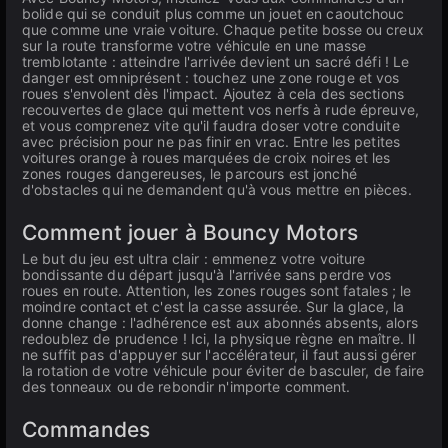
bolide qui se conduit plus comme un jouet en caoutchouc
que comme une vraie voiture. Chaque petite bosse ou creux
sur la route transforme votre véhicule en une masse
tremblotante : atteindre l'arrivée devient un sacré défi ! Le
danger est omniprésent : touchez une zone rouge et vos
roues s'envolent dès l'impact. Ajoutez à cela des sections
recouvertes de glace qui mettent vos nerfs à rude épreuve,
et vous comprenez vite qu'il faudra doser votre conduite
avec précision pour ne pas finir en vrac. Entre les petites
voitures orange à roues marquées de croix noires et les
zones rouges dangereuses, le parcours est jonché
d'obstacles qui ne demandent qu'à vous mettre en pièces.
Comment jouer à Bouncy Motors
Le but du jeu est ultra clair : emmenez votre voiture
bondissante du départ jusqu'à l'arrivée sans perdre vos
roues en route. Attention, les zones rouges sont fatales ; le
moindre contact et c'est la casse assurée. Sur la glace, la
donne change : l'adhérence est aux abonnés absents, alors
redoublez de prudence ! Ici, la physique règne en maître. Il
ne suffit pas d'appuyer sur l'accélérateur, il faut aussi gérer
la rotation de votre véhicule pour éviter de basculer, de faire
des tonneaux ou de rebondir n'importe comment.
Commandes