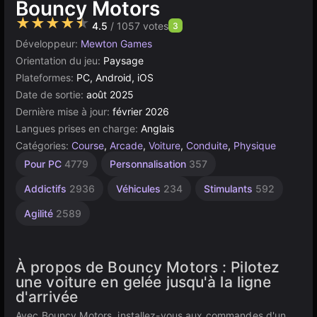
Bouncy Motors
★★★★★
4.5
/ 1057 votes
3
Développeur:
Mewton Games
Orientation du jeu:
Paysage
Plateformes:
PC, Android, iOS
Date de sortie:
août 2025
Dernière mise à jour:
février 2026
Langues prises en charge:
Anglais
Catégories:
Course
,
Arcade
,
Voiture
,
Conduite
,
Physique
Cinéma
Pour PC
4779
Personnalisation
357
8
Addictifs
2936
Véhicules
234
Stimulants
592
Agilité
2589
À propos de Bouncy Motors : Pilotez
une voiture en gelée jusqu'à la ligne
d'arrivée
Avec Bouncy Motors, installez-vous aux commandes d'un