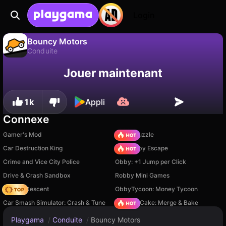
Login
Bouncy Motors
Conduite
Sauvegardez la
Non
Enregistrer
Bouncy Motors est un jeu de conduite gratuit par Mewton Games. Joue-y en ligne sur Playgama.
Jouer maintenant
progression !
1k
Appli
Connexe
Gamer's Mod
Arrow Puzzle
Car Destruction King
Your Obby Escape
Crime and Vice City Police
Obby: +1 Jump per Click
Drive & Crash Sandbox
Robby Mini Games
Deadly Descent
ObbyTycoon: Money Tycoon
Car Smash Simulator: Crash & Tune
Piece of Cake: Merge & Bake
Playgama
/
Conduite
/
Bouncy Motors