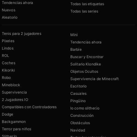
Tendencias ahora
Todas las etiquetas
Nuevos
Todas las series
Aleatorio
Tenis para 2 jugadores
Mini
Píxeles
Tendencias ahora
Lindos
Barbie
ROL
Buscar y Encontrar
Coches
Solitario Klondike
Kikoriki
Objetos Ocultos
Robo
Supervivencia de Minecraft
Mineblock
Escritorio
Supervivencia
Casuales
2 Jugadores IO
Pingüino
Compatibles con Controladores
Io como slither.io
Dodge
Construcción
Backgammon
Obstáculos
Terror para niños
Navidad
Slither.Io