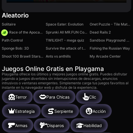
Aleatorio
Solitaire
Space Eater: Evolution
Onet Puzzle - Tile Match Game
The Race of the Apocalypse: Crush the Zombies!
Sprunki All MR.FUN Computers
Dead Rails 2
Path Control
TWILIGHT - mega quiz
Sandbox Playground 3D
Sponge Bob: 3D
Survive the attack of the Brainrots 3d Shooter
Fishing the Russian Way
Shoot 100 Brawll Starsik. Sounds from memes.
Ants vs anthills
My Arcade Center
Juegos Online Gratis en Playgama
Playgama ofrece los últimos y mejores juegos online gratis. Puedes disfrutar
jugando a juegos divertidos sin interrupciones de descargas, anuncios
intrusivos o ventanas emergentes. Simplemente carga tus juegos favoritos al
instante en tu navegador web y disfruta de la experiencia.
Terror
Para Chicas
Clic
Estrategia
Serpiente
Acción
Armas
Disparos
Habilidad