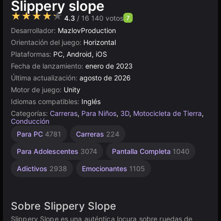
Slippery slope
★★★★★
4.3
/ 16 140 votos
7
Desarrollador:
MazlovProduction
Orientación del juego:
Horizontal
Plataformas:
PC, Android, iOS
Fecha de lanzamiento:
enero de 2023
Última actualización:
agosto de 2026
Motor de juego:
Unity
Idiomas compatibles:
Inglés
Categorías:
Carreras
,
Para Niños
,
3D
,
Motocicleta de Tierra
,
Conducción
Vehículos
Saltar
Agilidad
Escritorio
Rusos
Browser
Unity
Alta
De 1
Accidentes
Para PC
4781
Carreras
224
Automovilísticos
Jugador
Calidad
1796
462
2593
en
5021
5171
234
línea
3569
4144
491
Para Adolescentes
3074
Pantalla Completa
1040
3174
Adictivos
2938
Emocionantes
1105
Sobre Slippery Slope
Slippery Slope es una auténtica locura sobre ruedas de