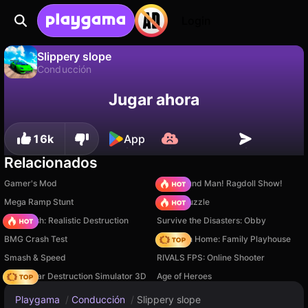
Login
Slippery slope
Conducción
No
Guardar
¡Guarda el progreso!
Slippery slope es un juego de conducción gratuito de MazlovProduction. Juégalo en línea en Playgama.
Jugar ahora
16k
App
Relacionados
Gamer's Mod
Playground Man! Ragdoll Show!
Mega Ramp Stunt
Arrow Puzzle
Car Crush: Realistic Destruction
Survive the Disasters: Obby
BMG Crash Test
My Town Home: Family Playhouse
Smash & Speed
RIVALS FPS: Online Shooter
Online Car Destruction Simulator 3D
Age of Heroes
Playgama
/
Conducción
/
Slippery slope