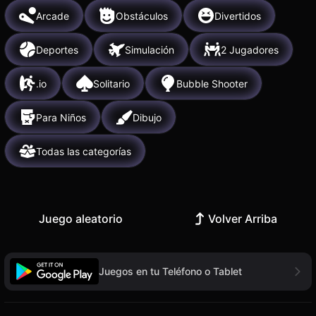
Arcade
Obstáculos
Divertidos
Deportes
Simulación
2 Jugadores
.io
Solitario
Bubble Shooter
Para Niños
Dibujo
Todas las categorías
Juego aleatorio
Volver Arriba
Juegos en tu Teléfono o Tablet