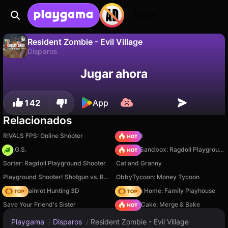
Login
Resident Zombie - Evil Village
Disparos
No
Guardar
¡Guarda el progreso!
Jugar ahora
Resident Zombie - Evil Village es un juego de disparos gratuito de NG Games. Juégalo en línea en Playgama.
142
App
Relacionados
RIVALS FPS: Online Shooter
TB World
H.O.G.S.
Sprunki Sandbox: Ragdoll Playground Mode
Sorter: Ragdoll Playground Shooter
Cat and Granny
Playground Shooter! Shotgun vs. Ragdolls!
ObbyTycoon: Money Tycoon
Italian Brainrot Hunting 3D
My Town Home: Family Playhouse
Save Your Friend's Sister
Piece of Cake: Merge & Bake
Playgama
/
Disparos
/
Resident Zombie - Evil Village