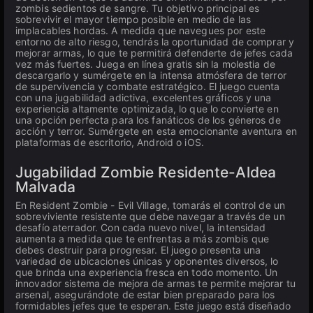
zombis sedientos de sangre. Tu objetivo principal es
sobrevivir el mayor tiempo posible en medio de las
implacables hordas. A medida que navegues por este
entorno de alto riesgo, tendrás la oportunidad de comprar y
mejorar armas, lo que te permitirá defenderte de jefes cada
vez más fuertes. Juega en línea gratis sin la molestia de
descargarlo y sumérgete en la intensa atmósfera de terror
de supervivencia y combate estratégico. El juego cuenta
con una jugabilidad adictiva, excelentes gráficos y una
experiencia altamente optimizada, lo que lo convierte en
una opción perfecta para los fanáticos de los géneros de
acción y terror. Sumérgete en esta emocionante aventura en
plataformas de escritorio, Android o iOS.
Jugabilidad Zombie Residente-Aldea
Malvada
En Resident Zombie - Evil Village, tomarás el control de un
sobreviviente resistente que debe navegar a través de un
desafío aterrador. Con cada nuevo nivel, la intensidad
aumenta a medida que te enfrentas a más zombis que
debes destruir para progresar. El juego presenta una
variedad de ubicaciones únicas y oponentes diversos, lo
que brinda una experiencia fresca en todo momento. Un
innovador sistema de mejora de armas te permite mejorar tu
arsenal, asegurándote de estar bien preparado para los
formidables jefes que te esperan. Este juego está diseñado