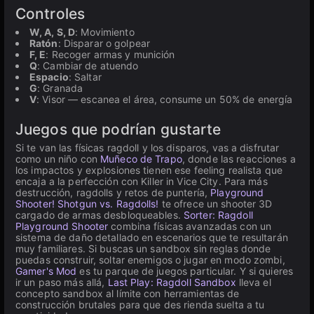
Controles
W, A, S, D
: Movimiento
Ratón
: Disparar o golpear
F, E
: Recoger armas y munición
Q
: Cambiar de atuendo
Espacio
: Saltar
G
: Granada
V
: Visor — escanea el área, consume un 50% de energía
Juegos que podrían gustarte
Si te van las físicas ragdoll y los disparos, vas a disfrutar
como un niño con
Muñeco de Trapo
, donde las reacciones a
los impactos y explosiones tienen ese feeling realista que
encaja a la perfección con Killer in Vice City. Para más
destrucción, ragdolls y retos de puntería,
Playground
Shooter! Shotgun vs. Ragdolls!
te ofrece un shooter 3D
cargado de armas desbloqueables.
Sorter: Ragdoll
Playground Shooter
combina físicas avanzadas con un
sistema de daño detallado en escenarios que te resultarán
muy familiares. Si buscas un sandbox sin reglas donde
puedas construir, soltar enemigos o jugar en modo zombi,
Gamer's Mod
es tu parque de juegos particular. Y si quieres
ir un paso más allá,
Last Play: Ragdoll Sandbox
lleva el
concepto sandbox al límite con herramientas de
construcción brutales para que des rienda suelta a tu