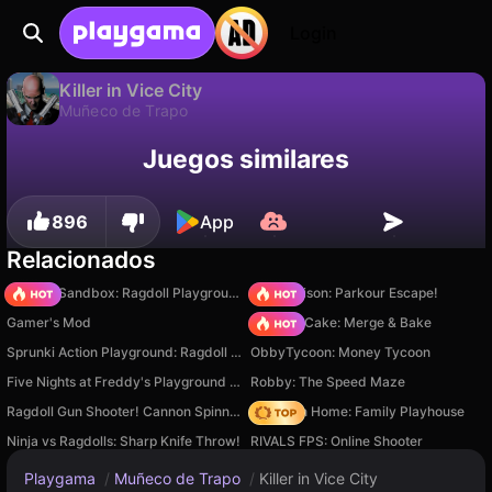
Login
Killer in Vice City
Muñeco de Trapo
Disponible solo en PC
Juegos similares
Killer in Vice City es un juego de muñeco de trapo gratuito de digitalcaramel2. Juégalo en línea en Playgama.
896
App
Relacionados
Sprunki Sandbox: Ragdoll Playground Mode
Barry Prison: Parkour Escape!
Gamer's Mod
Piece of Cake: Merge & Bake
Sprunki Action Playground: Ragdoll Sandbox
ObbyTycoon: Money Tycoon
Five Nights at Freddy's Playground Sandbox
Robby: The Speed Maze
Ragdoll Gun Shooter! Cannon Spinner Playground
My Town Home: Family Playhouse
Ninja vs Ragdolls: Sharp Knife Throw!
RIVALS FPS: Online Shooter
Playgama
/
Muñeco de Trapo
/
Killer in Vice City