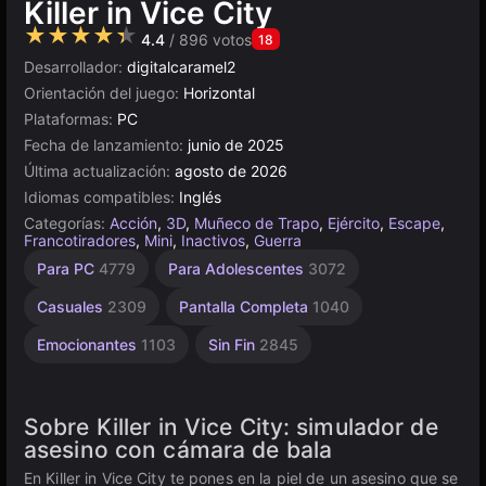
Killer in Vice City
★★★★★
4.4
/ 896 votos
18
Desarrollador:
digitalcaramel2
Orientación del juego:
Horizontal
Plataformas:
PC
Fecha de lanzamiento:
junio de 2025
Última actualización:
agosto de 2026
Idiomas compatibles:
Inglés
Categorías:
Acción
,
3D
,
Muñeco de Trapo
,
Ejército
,
Escape
,
Francotiradores
,
Mini
,
Inactivos
,
Guerra
Arte
Agilidad
Escritorio
Sandbox
Rusos
Browser
Unity
Alta
Para PC
4779
Para Adolescentes
3072
Calidad
173
1796
2589
en
5019
5168
414
línea
3569
Casuales
2309
Pantalla Completa
1040
3172
Emocionantes
1103
Sin Fin
2845
Sobre Killer in Vice City: simulador de
asesino con cámara de bala
En Killer in Vice City te pones en la piel de un asesino que se