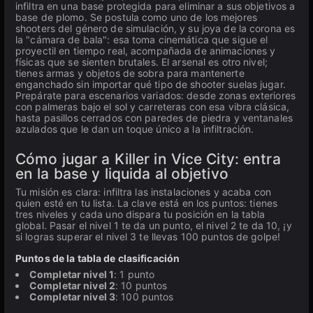
infiltra en una base protegida para eliminar a sus objetivos a
base de plomo. Se postula como uno de los mejores
shooters del género de simulación, y su joya de la corona es
la "cámara de bala": esa toma cinemática que sigue el
proyectil en tiempo real, acompañada de animaciones y
físicas que se sienten brutales. El arsenal es otro nivel;
tienes armas y objetos de sobra para mantenerte
enganchado sin importar qué tipo de shooter suelas jugar.
Prepárate para escenarios variados: desde zonas exteriores
con palmeras bajo el sol y carreteras con esa vibra clásica,
hasta pasillos cerrados con paredes de piedra y ventanales
azulados que le dan un toque único a la infiltración.
Cómo jugar a Killer in Vice City: entra
en la base y liquida al objetivo
Tu misión es clara: infiltra las instalaciones y acaba con
quien esté en tu lista. La clave está en los puntos: tienes
tres niveles y cada uno dispara tu posición en la tabla
global. Pasar el nivel 1 te da un punto, el nivel 2 te da 10, ¡y
si logras superar el nivel 3 te llevas 100 puntos de golpe!
Puntos de la tabla de clasificación
Completar nivel 1
: 1 punto
Completar nivel 2
: 10 puntos
Completar nivel 3
: 100 puntos