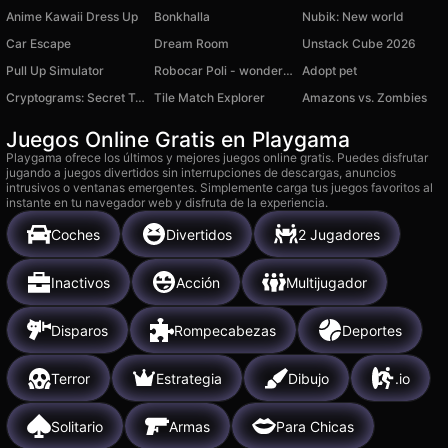
Anime Kawaii Dress Up
Bonkhalla
Nubik: New world
Car Escape
Dream Room
Unstack Cube 2026
Pull Up Simulator
Robocar Poli - wonder puzzle
Adopt pet
Cryptograms: Secret Text
Tile Match Explorer
Amazons vs. Zombies
Juegos Online Gratis en Playgama
Playgama ofrece los últimos y mejores juegos online gratis. Puedes disfrutar
jugando a juegos divertidos sin interrupciones de descargas, anuncios
intrusivos o ventanas emergentes. Simplemente carga tus juegos favoritos al
instante en tu navegador web y disfruta de la experiencia.
Coches
Divertidos
2 Jugadores
Inactivos
Acción
Multijugador
Disparos
Rompecabezas
Deportes
Terror
Estrategia
Dibujo
.io
Solitario
Armas
Para Chicas