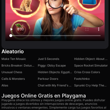
Aleatorio
Make Ten Mosaic
Just 5 Seconds
Hidden Object: About a Girl
Bricks Breaker: Deluxe Crusher
Piggy: Obby Escape
Space Rocket Simulator
Unusual Chess
Hidden Objects: Egyptian Power
Criss Cross Colors
Calls & Monsters
Parkour Doors
Footchinko
Alias
Chat with My Friend's Brother
Sprunki Cry Help Them Merge
Juegos Online Gratis en Playgama
Playgama ofrece los últimos y mejores juegos online gratis. Puedes disfrutar
jugando a juegos divertidos sin interrupciones de descargas, anuncios
intrusivos o ventanas emergentes. Simplemente carga tus juegos favoritos al