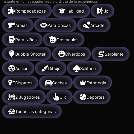
instante en tu navegador web y disfruta de la experiencia.
Rompecabezas
Habilidad
.io
Armas
Para Chicas
Arcade
Para Niños
Obstáculos
Bubble Shooter
Divertidos
Serpiente
Acción
Dibujo
Solitario
Disparos
Coches
Estrategia
2 Jugadores
Clic
Deportes
Todas las categorías