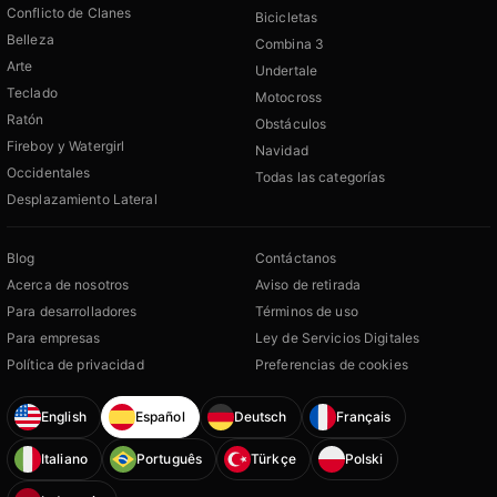
Conflicto de Clanes
Bicicletas
Belleza
Combina 3
Arte
Undertale
Teclado
Motocross
Ratón
Obstáculos
Fireboy y Watergirl
Navidad
Occidentales
Todas las categorías
Desplazamiento Lateral
Blog
Contáctanos
Acerca de nosotros
Aviso de retirada
Para desarrolladores
Términos de uso
Para empresas
Ley de Servicios Digitales
Política de privacidad
Preferencias de cookies
English
Español
Deutsch
Français
Italiano
Português
Türkçe
Polski