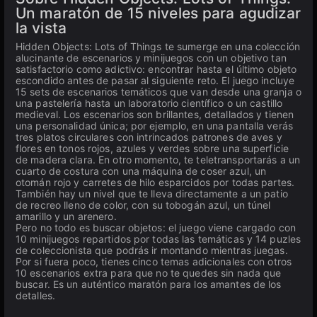
Un maratón de 15 niveles para agudizar
la vista
Hidden Objects: Lots of Things te sumerge en una colección
alucinante de escenarios y minijuegos con un objetivo tan
satisfactorio como adictivo: encontrar hasta el último objeto
escondido antes de pasar al siguiente reto. El juego incluye
15 sets de escenarios temáticos que van desde una granja o
una pastelería hasta un laboratorio científico o un castillo
medieval. Los escenarios son brillantes, detallados y tienen
una personalidad única; por ejemplo, en una pantalla verás
tres platos circulares con intrincados patrones de aves y
flores en tonos rojos, azules y verdes sobre una superficie
de madera clara. En otro momento, te teletransportarás a un
cuarto de costura con una máquina de coser azul, un
otomán rojo y carretes de hilo esparcidos por todas partes.
También hay un nivel que te lleva directamente a un patio
de recreo lleno de color, con su tobogán azul, un túnel
amarillo y un arenero.
Pero no todo es buscar objetos: el juego viene cargado con
10 minijuegos repartidos por todas las temáticas y 14 puzles
de coleccionista que podrás ir montando mientras juegas.
Por si fuera poco, tienes cinco temas adicionales con otros
10 escenarios extra para que no te quedes sin nada que
buscar. Es un auténtico maratón para los amantes de los
detalles.