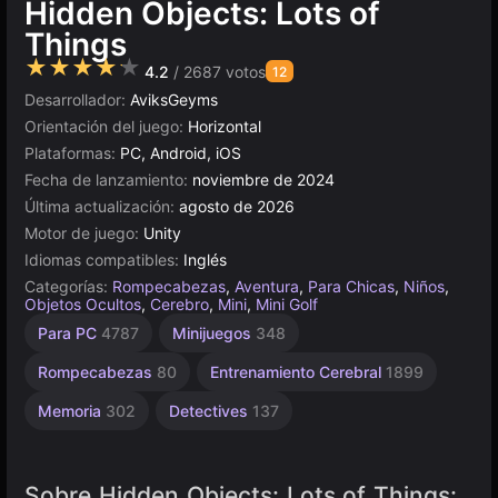
Hidden Objects: Lots of
Things
★★★★★
4.2
/ 2687 votos
12
Desarrollador:
AviksGeyms
Orientación del juego:
Horizontal
Plataformas:
PC, Android, iOS
Fecha de lanzamiento:
noviembre de 2024
Última actualización:
agosto de 2026
Motor de juego:
Unity
Idiomas compatibles:
Inglés
Categorías:
Rompecabezas
,
Aventura
,
Para Chicas
,
Niños
,
Objetos Ocultos
,
Cerebro
,
Mini
,
Mini Golf
Mentales
Agilidad
Escritorio
Browser
Unity
Buscar y
Buscar
De 1
Para PC
4787
Minijuegos
348
Encontrar
Jugador
Objetos
2593
en
5027
5173
1231
línea
4121
73
179
Rompecabezas
80
Entrenamiento Cerebral
1899
3177
Memoria
302
Detectives
137
Sobre Hidden Objects: Lots of Things: