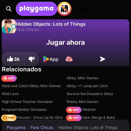
Login
Hidden Objects: Lots of Things
Para Chicas
No
Guardar
¡Guarda el progreso!
Jugar ahora
Hidden Objects: Lots of Things es un juego de para chicas gratuito de AviksGeyms. Juégalo en línea en Playgama.
3k
App
Relacionados
TB World
Obby: Mini-Games
Steal and Catch Obby: Mini-Games
Obby: +1 Jump per Click
Wild Love
Survive the Disasters: Obby
High School Teacher Simulator
Robby Mini Games
Pregnant Mother Simulator
Stickman Rebirth
Fashion Princess - Dress Up for Girls
Piece of Cake: Merge & Bake
Playgama
/
Para Chicas
/
Hidden Objects: Lots of Things