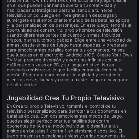
Create Your Own TV Man es un emocionante juego casual
en el que puedes dar rienda suelta a tu creatividad y
habilidades estratégicas personalizando a tu héroe
televisivo único. Juega en línea gratis sin descargas y
sumérgete en el emocionante mundo de las batallas épicas
y la personalización de personajes. En este juego, tendrás la
oportunidad de construir tu propio hombre de televisión
usando diferentes partes del cuerpo y armas, incluidos
brazos, piernas, torso y cabeza. Elige entre una variedad de
armas, desde armas de fuego hasta espadas, y prepárate
para emocionantes batallas contra tus oponentes. Ya sea
que juegues en el escritorio, Android o iOS, Create Your Own
TV Man promete diversión y aventuras infinitas con sus
gráficos de píxeles en 2D y su juego adictivo. No es
necesario registrarse, lo que facilita entrar de lleno en la
acción. Prepárate para mostrar tu agilidad y estrategia
mientras creas, luchas y ganas en este juego de navegador
de alta calidad.
Jugabilidad Crea Tu Propio Televisivo
En Crea tu propio Televisivo, tomarás el control de tu
televisivo personalizado para derrotar a tus oponentes en
batallas épicas. Con dos emocionantes modos de juego,
puedes elegir perfeccionar tus habilidades contra
oponentes de IA en el modo individual o desafiar a tus
amigos en batallas 1 contra 1 en el mismo dispositivo. El
juego presenta ubicaciones únicas y varios oponentes, lo