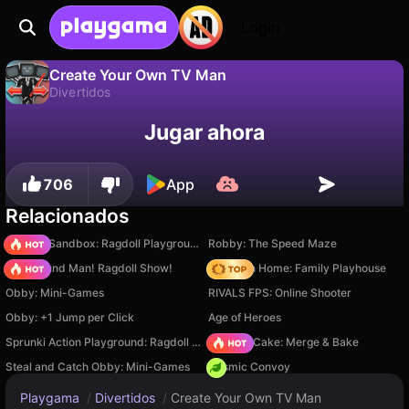
Login
Create Your Own TV Man
Divertidos
No
Guardar
¡Guarda el progreso!
Jugar ahora
Create Your Own TV Man es un juego de divertidos gratuito de Founders Games. Juégalo en línea en Playgama.
706
App
Relacionados
Sprunki Sandbox: Ragdoll Playground Mode
Robby: The Speed Maze
Playground Man! Ragdoll Show!
My Town Home: Family Playhouse
Obby: Mini-Games
RIVALS FPS: Online Shooter
Obby: +1 Jump per Click
Age of Heroes
Sprunki Action Playground: Ragdoll Sandbox
Piece of Cake: Merge & Bake
Steal and Catch Obby: Mini-Games
Cosmic Convoy
Playgama
/
Divertidos
/
Create Your Own TV Man