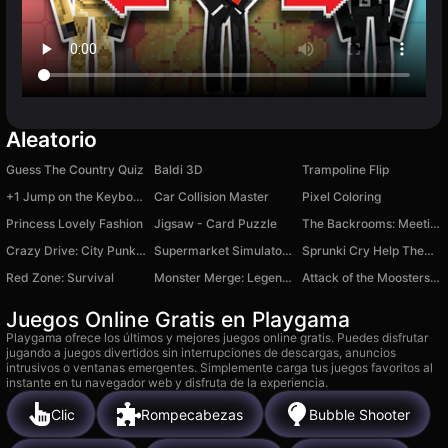
Aleatorio
Guess The Country Quiz
Baldi 3D
Trampoline Flip
+1 Jump on the Keyboard
Car Collision Master
Pixel Coloring
Princess Lovely Fashion
Jigsaw - Card Puzzle
The Backrooms: Meeting with Omega Nugget
Crazy Drive: City Punk 2049
Supermarket Simulator: Desert
Sprunki Cry Help Them Merge
Red Zone: Survival
Monster Merge: Legends Alive
Attack of the Moosters: Bubble Sort
Juegos Online Gratis en Playgama
Playgama ofrece los últimos y mejores juegos online gratis. Puedes disfrutar
jugando a juegos divertidos sin interrupciones de descargas, anuncios
intrusivos o ventanas emergentes. Simplemente carga tus juegos favoritos al
instante en tu navegador web y disfruta de la experiencia.
Clic
Rompecabezas
Bubble Shooter