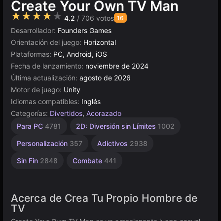
Create Your Own TV Man
★★★★★
4.2
/ 706 votos
16
Desarrollador:
Founders Games
Orientación del juego:
Horizontal
Plataformas:
PC, Android, iOS
Fecha de lanzamiento:
noviembre de 2024
Última actualización:
agosto de 2026
Motor de juego:
Unity
Idiomas compatibles:
Inglés
Categorías:
Divertidos
,
Acorazado
Espadas
Agilidad
Escritorio
Píxeles
Browser
Unity
Alta
De 1
Para PC
4781
2D: Diversión sin Límites
1002
Jugador
Calidad
2593
en
438
5021
5171
106
línea
3569
4146
Personalización
357
Adictivos
2938
3174
Sin Fin
2848
Combate
441
Acerca de Crea Tu Propio Hombre de
TV