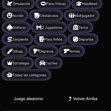
Simulación
Para Chicas
Habilidad
Acción
Obstáculos
Multijugador
Solitario
2 Jugadores
Terror
Serpiente
Para Niños
Deportes
Dibujo
Disparos
Armas
Estrategia
Coches
Todas las categorías
Juego aleatorio
Volver Arriba