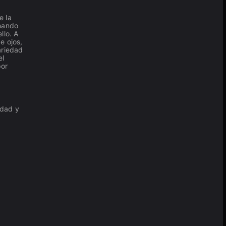
e la
lmando
llo. A
e ojos,
variedad
el
por
idad y