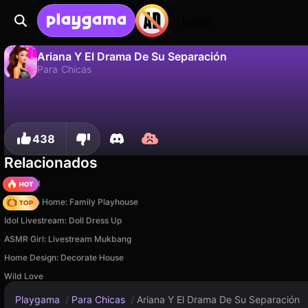
Login
Ariana Y El Drama De Su Separación
Para Chicas
No
Guardar
¡Guarda el progreso!
Ariana Y El Drama De Su Separación es un juego de para chicas gratuito de Gamerina. Juégalo en línea en Playgama.
438
Relacionados
TB World
My Town Home: Family Playhouse
Idol Livestream: Doll Dress Up
ASMR Girl: Livestream Mukbang
Home Design: Decorate House
Wild Love
Playgama
/
Para Chicas
/
Ariana Y El Drama De Su Separación