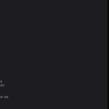
ea
ndo
or de