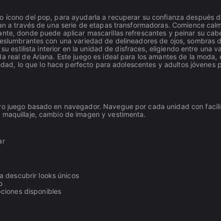
o ícono del pop, para ayudarla a recuperar su confianza después d
evan a través de una serie de etapas transformadoras. Comience ca
nte, donde puede aplicar mascarillas refrescantes y peinar su cabe
 deslumbrantes con una variedad de delineadores de ojos, sombras d
su estilista interior en la unidad de disfraces, eligiendo entre una 
a real de Ariana. Este juego es ideal para los amantes de la moda, 
e edad, lo que lo hace perfecto para adolescentes y adultos jóvenes 
ivo juego basado en navegador. Navegue por cada unidad con facil
e maquillaje, cambio de imagen y vestimenta.
ar
a descubrir looks únicos
o
ciones disponibles