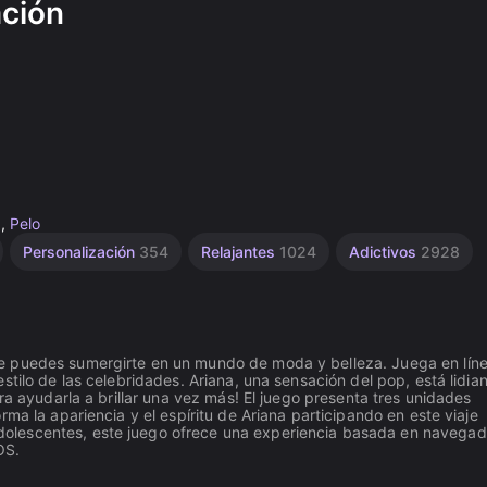
ación
a
,
Pelo
Personalización
354
Relajantes
1024
Adictivos
2928
e puedes sumergirte en un mundo de moda y belleza. Juega en lín
stilo de las celebridades. Ariana, una sensación del pop, está lidia
ra ayudarla a brillar una vez más! El juego presenta tres unidades
ma la apariencia y el espíritu de Ariana participando en este viaje
olescentes, este juego ofrece una experiencia basada en navegad
OS.