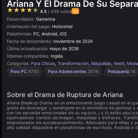
Ariana Y El Drama De Su Separ
★★★★★
4.5
/ 438 votos
12
Desarrollador:
Gamerina
Orientación del juego:
Horizontal
Plataformas:
PC, Android, iOS
Fecha de lanzamiento:
noviembre de 2024
Última actualización:
mayo de 2026
Idiomas compatibles:
Inglés
Categorías:
Para Chicas
,
Transformación
,
Maquillaje
,
Vestir
,
Mod
Simulación
Escritorio
Celebridades
Sencillos
Browser
Para
Salón
Alta
De 1
Para PC
4790
Para Adolescentes
3078
Peluquería
74
Jugador
Calidad
Niños
de Vida
5030
1570
5172
de
29
Belleza
1481
3574
4112
408
156
Sobre el Drama de Ruptura de Ariana
Ariana Breakup Drama es un emocionante juego casual en el qu
gratis sin descargar y sumérgete en la atmósfera de glamour y e
con las secuelas emocionales de su ruptura, ¡ y tú estás aquí pa
cautivadoras: cambio de imagen, maquillaje y disfraces. Transfor
empoderador de autodescubrimiento. Adecuado para niñas y ad
alta calidad disponible en plataformas de escritorio, Android e i