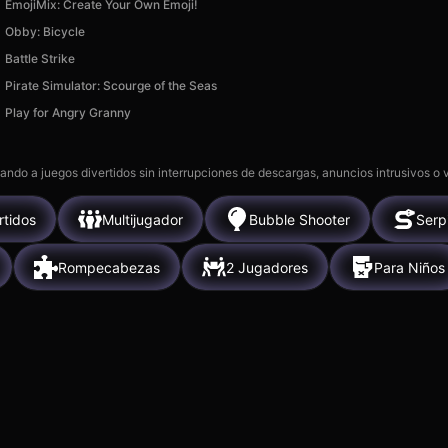
EmojiMix: Create Your Own Emoji!
Obby: Bicycle
Battle Strike
Pirate Simulator: Scourge of the Seas
Play for Angry Granny
gando a juegos divertidos sin interrupciones de descargas, anuncios intrusivos o
rtidos
Multijugador
Bubble Shooter
Serp
Rompecabezas
2 Jugadores
Para Niños