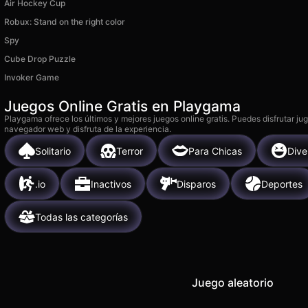
Air Hockey Cup
Robux: Stand on the right color
Spy
Cube Drop Puzzle
Invoker Game
Juegos Online Gratis en Playgama
Playgama ofrece los últimos y mejores juegos online gratis. Puedes disfrutar ju
navegador web y disfruta de la experiencia.
Solitario
Terror
Para Chicas
Dive
.io
Inactivos
Disparos
Deportes
Todas las categorías
Juego aleatorio