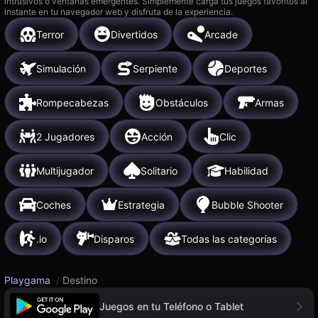
intrusivos o ventanas emergentes. Simplemente carga tus juegos favoritos al
instante en tu navegador web y disfruta de la experiencia.
Terror
Divertidos
Arcade
Simulación
Serpiente
Deportes
Rompecabezas
Obstáculos
Armas
2 Jugadores
Acción
Clic
Multijugador
Solitario
Habilidad
Coches
Estrategia
Bubble Shooter
.io
Disparos
Todas las categorías
Playgama
/
Destino
Juegos en tu Teléfono o Tablet