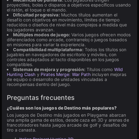
proyectiles, bolas o disparos a objetivos específicos usando
el ratón, el toque o el mando.
Dificultad progresiva:
Muchos títulos aumentan el
desafío con objetivos en movimiento, límites de tiempo
reducidos o diseños de nivel más complejos a medida que
los jugadores avanzan.
Múltiples modos de juego:
Varios juegos ofrecen modos
diferenciados como arcade, contrarreloj o juegos basados
en misiones para variar la experiencia.
Compatibilidad multiplataforma:
Todos los títulos son
jugables en navegadores de escritorio y móviles, con
controles adaptados al tacto disponibles en los juegos
compatibles.
Sistemas de mejora y progresión:
Títulos como
Wild
Hunting Clash
y
Pirates Merge: War Path
incluyen mejoras
de equipo o desarrollo de unidades vinculadas a
recompensas dentro del juego.
Preguntas frecuentes
¿Cuáles son los juegos de Destino más populares?
Los juegos de Destino más jugados en Playgama abarcan
una amplia gama de estilos, desde caza en 3D y arenas de
francotiradores hasta juegos arcade de golf y desafíos de
tiro a canasta.