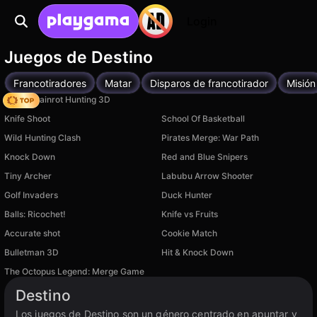
Login
Juegos de Destino
Francotiradores
Matar
Disparos de francotirador
Misión
Italian Brainrot Hunting 3D
Knife Shoot
School Of Basketball
Wild Hunting Clash
Pirates Merge: War Path
Knock Down
Red and Blue Snipers
Tiny Archer
Labubu Arrow Shooter
Golf Invaders
Duck Hunter
Balls: Ricochet!
Knife vs Fruits
Accurate shot
Cookie Match
Bulletman 3D
Hit & Knock Down
The Octopus Legend: Merge Game
Destino
Los juegos de Destino son un género centrado en apuntar y