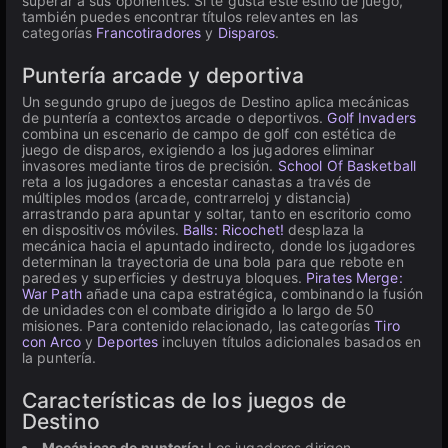
superar a sus oponentes. Si te gusta este estilo de juego,
también puedes encontrar títulos relevantes en las
categorías
Francotiradores
y
Disparos
.
Puntería arcade y deportiva
Un segundo grupo de juegos de Destino aplica mecánicas
de puntería a contextos arcade o deportivos.
Golf Invaders
combina un escenario de campo de golf con estética de
juego de disparos, exigiendo a los jugadores eliminar
invasores mediante tiros de precisión.
School Of Basketball
reta a los jugadores a encestar canastas a través de
múltiples modos (arcade, contrarreloj y distancia)
arrastrando para apuntar y soltar, tanto en escritorio como
en dispositivos móviles.
Balls: Ricochet!
desplaza la
mecánica hacia el apuntado indirecto, donde los jugadores
determinan la trayectoria de una bola para que rebote en
paredes y superficies y destruya bloques.
Pirates Merge:
War Path
añade una capa estratégica, combinando la fusión
de unidades con el combate dirigido a lo largo de 50
misiones. Para contenido relacionado, las categorías
Tiro
con Arco
y
Deportes
incluyen títulos adicionales basados en
la puntería.
Características de los juegos de
Destino
Mecánicas de puntería:
Los jugadores dirigen