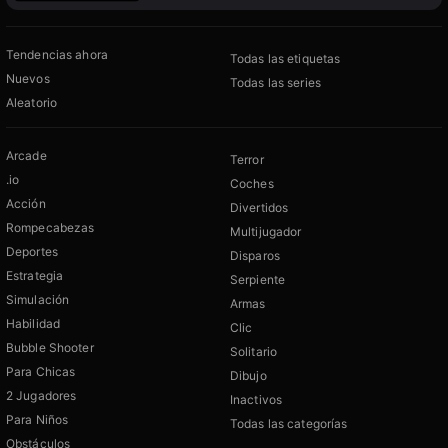
Tendencias ahora
Todas las etiquetas
Nuevos
Todas las series
Aleatorio
Arcade
Terror
.io
Coches
Acción
Divertidos
Rompecabezas
Multijugador
Deportes
Disparos
Estrategia
Serpiente
Simulación
Armas
Habilidad
Clic
Bubble Shooter
Solitario
Para Chicas
Dibujo
2 Jugadores
Inactivos
Para Niños
Todas las categorías
Obstáculos