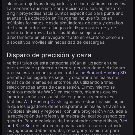
alcanzar objetivos designados, ya sean estáticos o móviles.
La mecánica suele implicar precisión al disparar, lanzar o
dirigir proyectiles hacia puntos específicos para puntuar o
avanzar. La colección en Playgama incluye títulos en
múltiples formatos: desde simuladores de caza y desafíos
de francotirador hasta juegos de disparos arcade y de
puntería deportiva. Todos los títulos se ejecutan
directamente en el navegador tanto en escritorio como en
dispositivos móviles sin necesidad de descargas.
Disparo de precisión y caza
Varios títulos de esta categoría sitúan al jugador en una
perspectiva en primera o tercera persona donde el disparo
preciso es la mecánica principal.
Italian Brainrot Hunting 3D
permite a los jugadores seguir y disparar a animales con
temática de memes en entornos 3D, utilizando armas
seleccionadas antes de cada sesión. El movimiento se
controla mediante WASD en escritorio, mientras que los
jugadores móviles usan sticks en pantalla y controles
táctiles.
Wild Hunting Clash
sigue una estructura similar, en
la que los jugadores deben disparar a animales a través de
múltiples niveles y regiones, con una progresión vinculada a
la recolección de trofeos y la mejora del equipo usando oro
ganado. Para mecánicas de francotirador competitivas,
Red
and Blue Snipers
ofrece mapas basados en arenas donde
los jugadores deben apuntar, recargar y maniobrar para