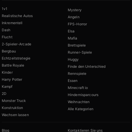
1v1
Mystery
Realistische Autos
Angeln
Inkrementell
FPS-Horror
Dash
Elsa
Flucht
Mafia
2-Spieler-Arcade
Brettspiele
Bergbau
Runner-Spiele
Echtzeitstrategie
Huggy
Battle Royale
Finde den Unterschied
Kinder
Rennspiele
Harry Potter
Essen
Kampf
Minecraft io
2D
Hindernisparcours
Monster Truck
Weihnachten
Konstruktion
Alle Kategorien
Wachsen lassen
Blog
Kontaktieren Sie uns