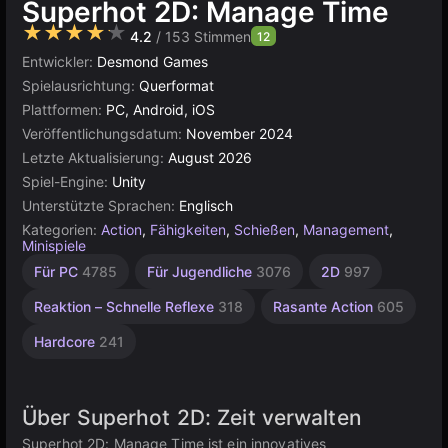
Superhot 2D: Manage Time
★★★★★
4.2
/ 153 Stimmen
12
Entwickler:
Desmond Games
Spielausrichtung:
Querformat
Plattformen:
PC, Android, iOS
Veröffentlichungsdatum:
November 2024
Letzte Aktualisierung:
August 2026
Spiel-Engine:
Unity
Unterstützte Sprachen:
Englisch
Kategorien:
Action
,
Fähigkeiten
,
Schießen
,
Management
,
Minispiele
Ausweichen
Stealth
Endlos
Gedankenspiele
Agility
Desktop
Timing
Hochwertige
Browser
Indie
Unity
Süchtig
Für PC
4785
Für Jugendliche
3076
2D
997
machende
1220
Online
2595
2850
193
5026
150
5173
3572
55
1235
3175
2937
Reaktion – Schnelle Reflexe
318
Rasante Action
605
Hardcore
241
Über Superhot 2D: Zeit verwalten
Superhot 2D: Manage Time ist ein innovatives