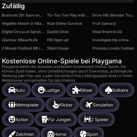
Zufällig
Brainrots 3D: Save everyone!
Tic-Tac-Toe Play with Friends Online
Drive Hill: Monster Trucks
VegaMix Match-3 Village
Rust Online Survival
Fruit Samurai
Digital Circus at Sprunki School
Duelist Stick
Steal Brainrot 3D
Glamour #BeachLife
FBI Open up!
Investigate the crime
2 Minute Football QB Legend
Silent House
Princess Lovely Fashion
Kostenlose Online-Spiele bei Playgama
Playgama bietet die neuesten und besten kostenlosen Online-Spiele. Sie
können Spaß haben, ohne Unterbrechungen durch Downloads, aufdringliche
Werbung oder Pop-ups. Laden Sie einfach Ihre Lieblingsspiele direkt in Ihrem
Webbrowser und genießen Sie das Erlebnis.
Auto
Lustige
Rätsel
Solitaire
Mehrspieler
Klicker
Simulation
Action
Für Jungen
2 Spieler
Zeichnen
Horror
Sport