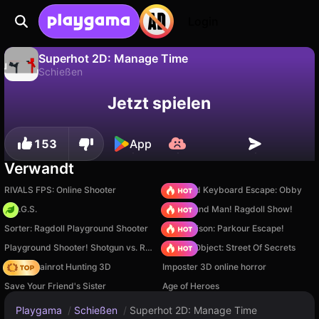
Login
Superhot 2D: Manage Time
Schießen
Fortschritt
Nein
Speichern
Superhot 2D: Manage Time ist ein kostenloses schießen-Spiel von Desmond Games. Spiel es online auf Playgama.
Jetzt spielen
speichern!
153
App
Verwandt
RIVALS FPS: Online Shooter
+1 Speed Keyboard Escape: Obby
H.O.G.S.
Playground Man! Ragdoll Show!
Sorter: Ragdoll Playground Shooter
Barry Prison: Parkour Escape!
Playground Shooter! Shotgun vs. Ragdolls!
Hidden Object: Street Of Secrets
Italian Brainrot Hunting 3D
Imposter 3D online horror
Save Your Friend's Sister
Age of Heroes
Playgama
/
Schießen
/
Superhot 2D: Manage Time