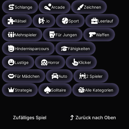
Schlange
Arcade
Zeichnen
Rätsel
.io
Sport
Leerlauf
Mehrspieler
Für Jungen
Waffen
Hindernisparcours
Fähigkeiten
Lustige
Horror
Klicker
Für Mädchen
Auto
2 Spieler
Strategie
Solitaire
Alle Kategorien
Zufälliges Spiel
Zurück nach Oben