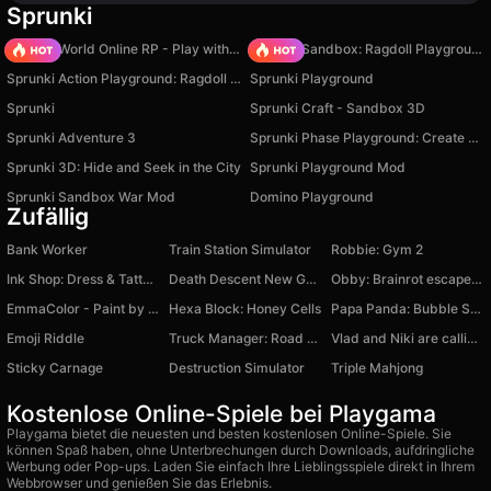
Sprunki
Sprunki World Online RP - Play with Friends!
Sprunki Sandbox: Ragdoll Playground Mode
Sprunki Action Playground: Ragdoll Sandbox
Sprunki Playground
Sprunki
Sprunki Craft - Sandbox 3D
Sprunki Adventure 3
Sprunki Phase Playground: Create Sprunki and Music
Sprunki 3D: Hide and Seek in the City
Sprunki Playground Mod
Sprunki Sandbox War Mod
Domino Playground
Zufällig
Bank Worker
Train Station Simulator
Robbie: Gym 2
Ink Shop: Dress & Tattoo Games
Death Descent New Gear
Obby: Brainrot escape from Lava
EmmaColor - Paint by Numbers
Hexa Block: Honey Cells
Papa Panda: Bubble Shooter
Emoji Riddle
Truck Manager: Road Horizon
Vlad and Niki are calling: Chat-Prank, Video call
Sticky Carnage
Destruction Simulator
Triple Mahjong
Kostenlose Online-Spiele bei Playgama
Playgama bietet die neuesten und besten kostenlosen Online-Spiele. Sie
können Spaß haben, ohne Unterbrechungen durch Downloads, aufdringliche
Werbung oder Pop-ups. Laden Sie einfach Ihre Lieblingsspiele direkt in Ihrem
Webbrowser und genießen Sie das Erlebnis.