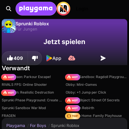
Login
Sprunki Roblox
Für Jungen
Fortschritt
Nein
Speichern
Sprunki Roblox ist ein kostenloses für jungen-Spiel von G.O.. Spiel es online auf Playgama.
Jetzt spielen
speichern!
409
App
Verwandt
Barry Prison: Parkour Escape!
Sprunki Sandbox: Ragdoll Playground Mode
RIVALS FPS: Online Shooter
Obby: Mini-Games
Car Crush: Realistic Destruction
Obby: +1 Jump per Click
Sprunki Phase Playground: Create Sprunki and Music
Hidden Object: Street Of Secrets
Sprunki Sandbox War Mod
Stickman Rebirth
FRAGEN
My Town Home: Family Playhouse
Playgama
/
For Boys
/
Sprunki Roblox