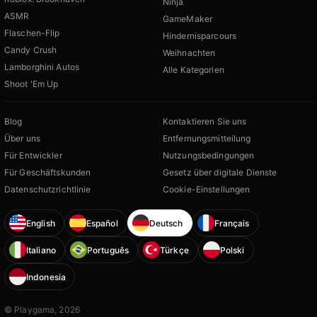
Ninja
ASMR
GameMaker
Flaschen-Flip
Hindernisparcours
Candy Crush
Weihnachten
Lamborghini Autos
Alle Kategorien
Shoot 'Em Up
Blog
Kontaktieren Sie uns
Über uns
Entfernungsmitteilung
Für Entwickler
Nutzungsbedingungen
Für Geschäftskunden
Gesetz über digitale Dienste
Datenschutzrichtlinie
Cookie-Einstellungen
English
Español
Deutsch
Français
Italiano
Português
Türkçe
Polski
Indonesia
© Playgama, 2026