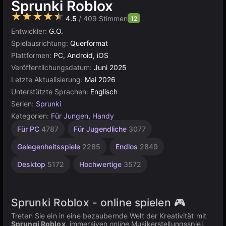
Sprunki Roblox
★★★★★
4.5
/ 409 Stimmen
12
Entwickler:
G.O.
Spielausrichtung:
Querformat
Plattformen:
PC, Android, iOS
Veröffentlichungsdatum:
Juni 2025
Letzte Aktualisierung:
Mai 2026
Unterstützte Sprachen:
Englisch
Serien:
Sprunki
Kategorien:
Für Jungen
,
Handy
Browser
Für PC
4787
Für Jugendliche
3077
5027
Gelegenheitsspiele
2285
Endlos
2849
Desktop
5172
Hochwertige
3572
Sprunki Roblox - online spielen 🎮
Treten Sie ein in eine bezaubernde Welt der Kreativität mit
Sprungi Roblox
, immersiven
online
Musikerstellungsspiel.