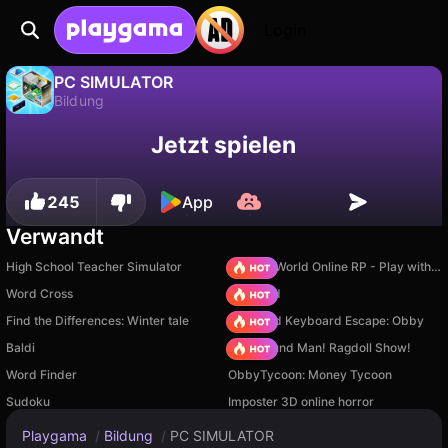
Login
PC SIMULATOR
Bildung
Fortschritt
Nein
Speichern
PC SIMULATOR ist ein kostenloses bildung-Spiel von L76. Spiel es online auf Playgama.
Jetzt spielen
speichern!
245
App
Verwandt
High School Teacher Simulator
Sprunki World Online RP - Play with Friends!
Word Cross
TB World
Find the Differences: Winter tale
+1 Speed Keyboard Escape: Obby
Baldi
Playground Man! Ragdoll Show!
Word Finder
ObbyTycoon: Money Tycoon
Sudoku
Imposter 3D online horror
Playgama
/
Bildung
/
PC SIMULATOR