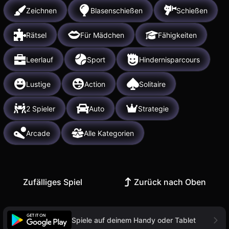
Zeichnen
Blasenschießen
Schießen
Rätsel
Für Mädchen
Fähigkeiten
Leerlauf
Sport
Hindernisparcours
Lustige
Action
Solitaire
2 Spieler
Auto
Strategie
Arcade
Alle Kategorien
Zufälliges Spiel
Zurück nach Oben
Spiele auf deinem Handy oder Tablet