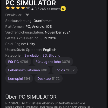
PC SIMULATOR
★★★★★
4.3
/ 245 Stimmen
6
Entwickler:
L76
Spielausrichtung:
Querformat
Plattformen:
PC, Android, iOS
Veröffentlichungsdatum:
November 2024
Letzte Aktualisierung:
Juni 2026
Spiel-Engine:
Unity
Unterstützte Sprachen:
Englisch
Kategorien:
Simulation
,
3D
,
Bildung
Bauen
Hochwertige
Browser
Indie
Unity
Für PC
4786
Für Jugendliche
3076
1220
Online
637
5026
3571
3177
Lebenssimulationen
408
Endlos
2852
Lernspiel
594
Desktop
5172
Über PC SIMULATOR
PC SIMULATOR ist ein ebenso unterhaltsamer wie
lehrreicher Simulator, bei dem du in einer schicken 3D-