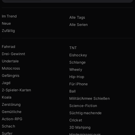
Im Trend
Alle Tags
Neue
Alle Serien
Zufällig
Fahrrad
TNT
Drei-Gewinnt
Eishockey
Undertale
Schlange
Motocross
Wheely
Gefängnis
Hip-Hop
Jagd
Für iPhone
2-Spieler-Karten
Ball
Koala
Militär/Armee Schießen
Zerstörung
Science-Fiction
Gemütliche
Süchtig machende
Action-RPG
Cricket
Schach
3D Mahjong
Surfer
Hindernisparcours