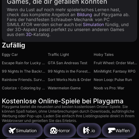
Games, die dir gefallen könnten
Wenn du Lust auf noch mehr spielerisches Lernen hast,
check das komplette Angebot an
Bildung
auf Playgama ab.
Fans der handfesten Schrauber-Mechanik von PC
SIMULATOR werden sicher auch bei
Simulation
fündig, und
der 3D-Aspekt passt perfekt zu unseren anderen Games
aus dem
3D
-Katalog.
Zufällig
Eggy Car
Traffic Light
Hoby Tales
Escape Rain for Lucky Blocks! Online Sprunki 3D +1
GTA San Andreas Test
Fruit Wheel: Order Match
99 Nights In The Backrooms
99 Nights in the Forest with Noob and Pro!
MiniMight: Fantasy RPG
Rainbow Friends. Survival
Sort Works Nuts & Order
Neon Loop: Pulse Run
Colorize - Coloring by Number
Watermelon Game
Noob vs Pro: War
Kostenlose Online-Spiele bei Playgama
Playgama bietet die neuesten und besten kostenlosen Online-Spiele. Sie
können Spaß haben, ohne Unterbrechungen durch Downloads, aufdringliche
Werbung oder Pop-ups. Laden Sie einfach Ihre Lieblingsspiele direkt in Ihrem
Webbrowser und genießen Sie das Erlebnis.
Simulation
Horror
.io
Waffen