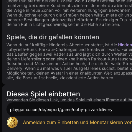
Jeder Run startet bei der Pizzeria, wo du deine Bestellungen e
rechtzeitig bei deinen Kunden abzuliefern. Je mehr du ablieferst
die Wege in neue Zonen voll mit weiteren hungrigen Bewohnern f
Wenn du schneller durch die Straßen heizen willst, miete dir u
mehrere Bestellungen gleichzeitig befördern. Ein einziger Trip
deinen Ruf in Lichtgeschwindigkeit in die Höhe zu treiben.
Spiele, die dir gefallen könnten
Wenn du auf knifflige Hindernis-Abenteuer stehst, ist die
Hinder
Labyrinth-Runs, Parkour-Challenges und kreativen Twists. Für e
das Laufen gegen zwei Räder aus und jagt dich durch Welten vol
deinen Lieferroller gegen einen knallharten Parkour-Kurs tausc
Rutschen und Münzsammel-Action hoch, die dich für weite Stre
Delivery. Wenn du mal was visuell Ausgefallenes suchst, bietet 
Möglichkeiten, deinen Avatar in einer knallbunten Welt anzupas
alle, die Bock auf schnelle, zielorientierte Action haben.
Dieses Spiel einbetten
Verwenden Sie diesen Link, um das Spiel mit einem iFrame auf Ih
playgama.com/de/export/game/obby-pizza-delivery
Anmelden zum Einbetten und Monetarisieren von