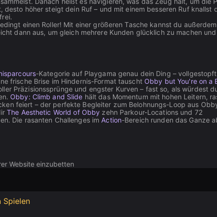
insammelst. Danach heißt es navigieren, was das Zeug hält, um die 
, desto höher steigt dein Ruf – und mit einem besseren Ruf knallst d
rei.
nbedingt einen Roller! Mit einer größeren Tasche kannst du außerdem
 reicht dann aus, um gleich mehrere Kunden glücklich zu machen und
nisparcours
-Kategorie auf Playgama genau dein Ding – vollgestopft
ine frische Brise im Hindernis-Format tauscht
Obby but You're on a 
ler Präzisionssprünge und engster Kurven – fast so, als würdest d
hen.
Obby: Climb and Slide
hält das Momentum mit hohen Leitern, r
cken feiert – der perfekte Begleiter zum Belohnungs-Loop aus Obb
dir
The Aesthetic World of Obby
zehn Parkour-Locations und 72
sen. Die rasanten Challenges im
Action
-Bereich runden das Ganze a
rer Website einzubetten
 Spielen