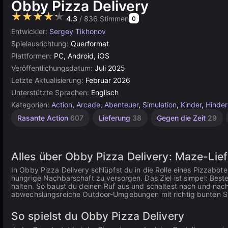
Obby Pizza Delivery
★★★★★
4.3
/ 836 Stimmen
0
Entwickler:
Sergey Tikhonov
Spielausrichtung:
Querformat
Plattformen:
PC, Android, iOS
Veröffentlichungsdatum:
Juli 2025
Letzte Aktualisierung:
Februar 2026
Unterstützte Sprachen:
Englisch
Kategorien:
Action
,
Arcade
,
Abenteuer
,
Simulation
,
Kinder
,
Hinder
67
Rasante Action
607
Lieferung
38
Gegen die Zeit
29
Obby
71
Alles über Obby Pizza Delivery: Maze-Lie
In Obby Pizza Delivery schlüpfst du in die Rolle eines Pizzabot
hungrige Nachbarschaft zu versorgen. Das Ziel ist simpel: Best
halten. So baust du deinen Ruf aus und schaltest nach und nach
abwechslungsreiche Outdoor-Umgebungen mit richtig bunten Str
So spielst du Obby Pizza Delivery