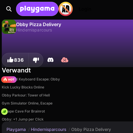
Login
Obby Pizza Delivery
Hindernisparcours
Nein
Speic
Fortschritt speichern!
Obby Pizza Delivery ist ein kostenloses hindernisparcours-Spiel von Sergey Tikhonov. Spiel es online auf Playgama.
836
Verwandt
+1 Speed Keyboard Escape: Obby
Kick Lucky Blocks Online
Obby Parkour: Tower of Hell
Gym Simulator Online, Escape
Escape Cave For Brainrot
Obby: +1 Jump per Click
Playgama
/
Hindernisparcours
/
Obby Pizza Delivery