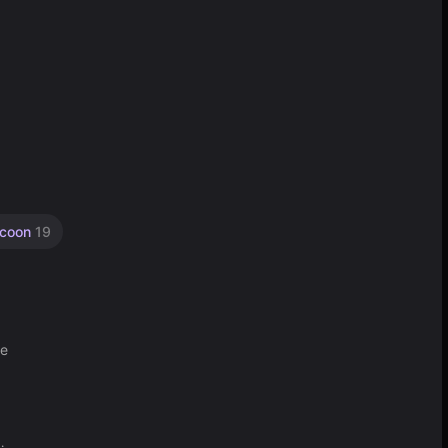
ycoon
19
ne