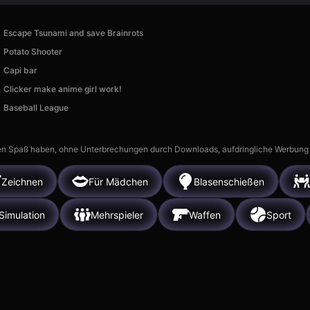
Escape Tsunami and save Brainrots
Potato Shooter
Capi bar
Clicker make anime girl work!
Baseball League
n Spaß haben, ohne Unterbrechungen durch Downloads, aufdringliche Werbung ode
Zeichnen
Für Mädchen
Blasenschießen
Simulation
Mehrspieler
Waffen
Sport