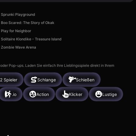
Sprunki Playground
Boo Scared: The Story of Okak
Play for Neighbor
Solitaire Klondike - Treasure Island
Zombie Wave Arena
r Pop-ups. Laden Sie einfach Ihre Lieblingsspiele direkt in Ihrem
2 Spieler
Schlange
Schießen
.io
Action
Klicker
Lustige