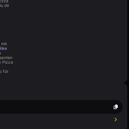
Pizza
u dir
 mit
Bike
u
asanten
y Pizza
b für