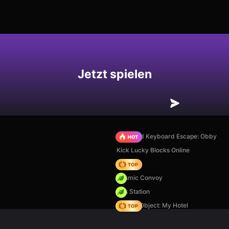
hern
Jetzt spielen
+1 Speed Keyboard Escape: Obby
Kick Lucky Blocks Online
Hedgies
Cosmic Convoy
Gas Station
Hidden Object: My Hotel