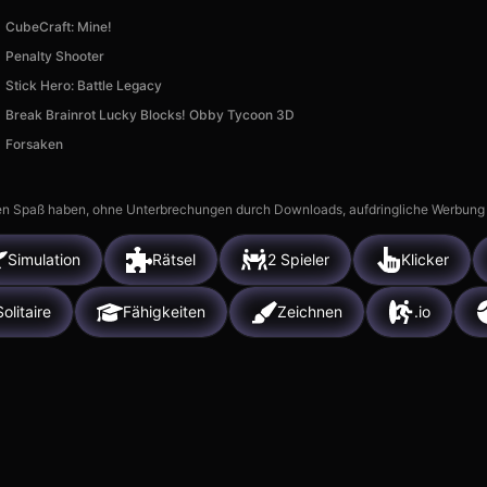
CubeCraft: Mine!
Penalty Shooter
Stick Hero: Battle Legacy
Break Brainrot Lucky Blocks! Obby Tycoon 3D
Forsaken
n Spaß haben, ohne Unterbrechungen durch Downloads, aufdringliche Werbung ode
Simulation
Rätsel
2 Spieler
Klicker
Solitaire
Fähigkeiten
Zeichnen
.io