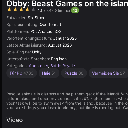
Obby: Beast Games on the isla
★★★★★
4.1
/ 544 Stimmen
12
Entwickler:
Six Stones
Spielausrichtung:
Querformat
Plattformen:
PC, Android, iOS
Veröffentlichungsdatum:
Januar 2025
Letzte Aktualisierung:
August 2026
Spiel-Engine:
Unity
Unterstützte Sprachen:
Englisch
Kategorien:
Abenteuer
,
Battle Royale
Agility
Desktop
Hochwertige
Browser
Unity
Für PC
4783
Haie
51
Puzzle
80
Vermeiden Sie
271
Online
2593
5024
5174
3571
3175
Rescue animals in distress and help them get off the island! 🐾 
hidden clues and open mysterious safes 🔐. Fight enemies who d
your task will be to swim away from the island, because in the c
you take brings you closer to victory, but time is running out
Video