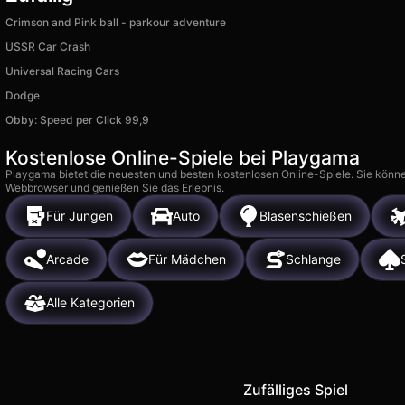
Crimson and Pink ball - parkour adventure
USSR Car Crash
Universal Racing Cars
Dodge
Obby: Speed per Click 99,9
Kostenlose Online-Spiele bei Playgama
Playgama bietet die neuesten und besten kostenlosen Online-Spiele. Sie könne
Webbrowser und genießen Sie das Erlebnis.
Für Jungen
Auto
Blasenschießen
Arcade
Für Mädchen
Schlange
Alle Kategorien
Zufälliges Spiel