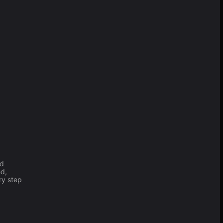
nd
ed,
ry step