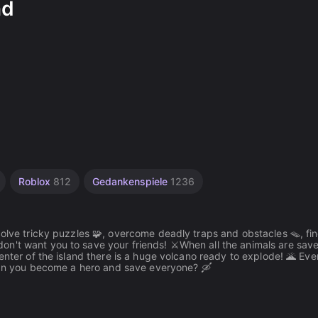
nd
Roblox
812
Gedankenspiele
1236
Solve tricky puzzles 🧩, overcome deadly traps and obstacles 🪤, fi
on't want you to save your friends! ⚔️When all the animals are sav
enter of the island there is a huge volcano ready to explode! 🌋 Eve
. Can you become a hero and save everyone? 🛶