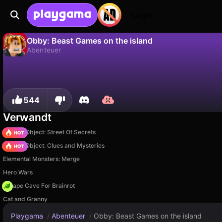
Login
Obby: Beast Games on the island
Abenteuer
Nein
Speic
Fortschritt speichern!
Obby: Beast Games on the island ist ein kostenloses abenteuer-Spiel von Six Stones. Spiel es online auf Playgama.
544
Verwandt
Hidden Object: Street Of Secrets
Hidden Object: Clues and Mysteries
Elemental Monsters: Merge
Hero Wars
Escape Cave For Brainrot
Cat and Granny
Playgama
/
Abenteuer
/
Obby: Beast Games on the island