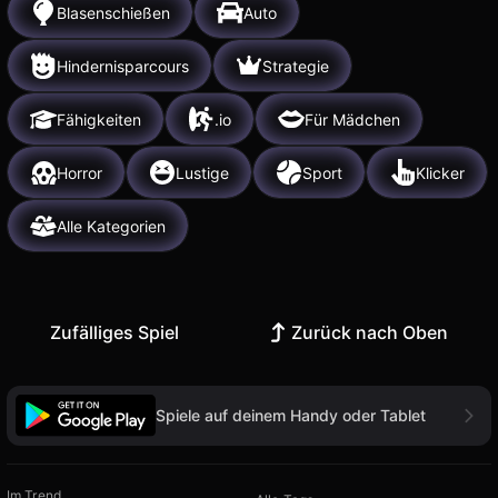
Blasenschießen
Auto
Hindernisparcours
Strategie
Fähigkeiten
.io
Für Mädchen
Horror
Lustige
Sport
Klicker
Alle Kategorien
Zufälliges Spiel
Zurück nach Oben
Spiele auf deinem Handy oder Tablet
Im Trend