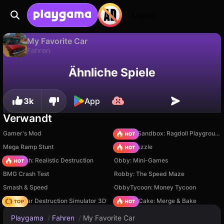
Login
My Favorite Car
Fahren
Nur verfügbar auf PC
My Favorite Car ist ein kostenloses fahren-Spiel von MadStorm. Spiel es online auf Playgama.
Ähnliche Spiele
3k
App
Verwandt
Gamer's Mod
Sprunki Sandbox: Ragdoll Playground Mode
Mega Ramp Stunt
Arrow Puzzle
Car Crush: Realistic Destruction
Obby: Mini-Games
BMG Crash Test
Robby: The Speed Maze
Smash & Speed
ObbyTycoon: Money Tycoon
Online Car Destruction Simulator 3D
Piece of Cake: Merge & Bake
Playgama
/
Fahren
/
My Favorite Car