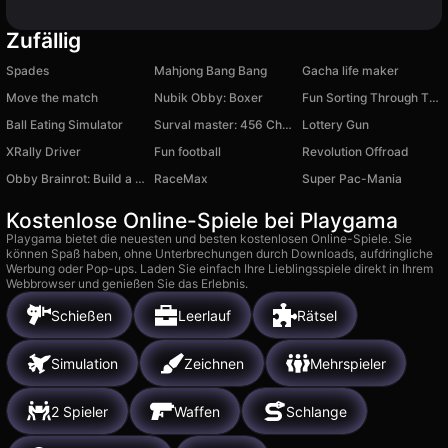
Zufällig
Spades
Mahjong Bang Bang
Gacha life maker
Move the match
Nubik Obby: Boxer
Fun Sorting Through The Shelves
Ball Eating Simulator
Surval master: 456 Challenge
Lottery Gun
XRally Driver
Fun football
Revolution Offroad
Obby Brainrot: Build a Bridge to Memes!
RaceMax
Super Pac-Mania
Kostenlose Online-Spiele bei Playgama
Playgama bietet die neuesten und besten kostenlosen Online-Spiele. Sie
können Spaß haben, ohne Unterbrechungen durch Downloads, aufdringliche
Werbung oder Pop-ups. Laden Sie einfach Ihre Lieblingsspiele direkt in Ihrem
Webbrowser und genießen Sie das Erlebnis.
Schießen
Leerlauf
Rätsel
Simulation
Zeichnen
Mehrspieler
2 Spieler
Waffen
Schlange