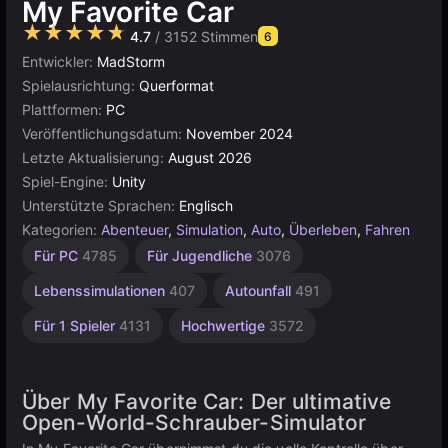
My Favorite Car
★★★★★
4.7
/ 3152 Stimmen
6
Entwickler:
MadStorm
Spielausrichtung:
Querformat
Plattformen:
PC
Veröffentlichungsdatum:
November 2024
Letzte Aktualisierung:
August 2026
Spiel-Engine:
Unity
Unterstützte Sprachen:
Englisch
Kategorien:
Abenteuer
,
Simulation
,
Auto
,
Überleben
,
Fahren
Open-
Browser
Realistische
Unity
Für PC
4785
Für Jugendliche
3076
Online
World
Autos
5026
54
3175
382
Lebenssimulationen
407
Autounfall
491
Für 1 Spieler
4131
Hochwertige
3572
Über My Favorite Car: Der ultimative
Open-World-Schrauber-Simulator