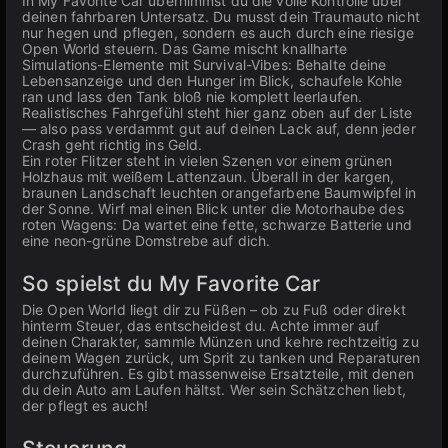
In My Favorite Car übernimmst du die volle Kontrolle über
deinen fahrbaren Untersatz. Du musst dein Traumauto nicht
nur hegen und pflegen, sondern es auch durch eine riesige
Open World steuern. Das Game mischt knallharte
Simulations-Elemente mit Survival-Vibes: Behalte deine
Lebensanzeige und den Hunger im Blick, schaufele Kohle
ran und lass den Tank bloß nie komplett leerlaufen.
Realistisches Fahrgefühl steht hier ganz oben auf der Liste
— also pass verdammt gut auf deinen Lack auf, denn jeder
Crash geht richtig ins Geld.
Ein roter Flitzer steht in vielen Szenen vor einem grünen
Holzhaus mit weißem Lattenzaun. Überall in der kargen,
braunen Landschaft leuchten orangefarbene Baumwipfel in
der Sonne. Wirf mal einen Blick unter die Motorhaube des
roten Wagens: Da wartet eine fette, schwarze Batterie und
eine neon-grüne Domstrebe auf dich.
So spielst du My Favorite Car
Die Open World liegt dir zu Füßen – ob zu Fuß oder direkt
hinterm Steuer, das entscheidest du. Achte immer auf
deinen Charakter, sammle Münzen und kehre rechtzeitig zu
deinem Wagen zurück, um Sprit zu tanken und Reparaturen
durchzuführen. Es gibt massenweise Ersatzteile, mit denen
du dein Auto am Laufen hältst. Wer sein Schätzchen liebt,
der pflegt es auch!