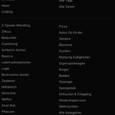
Alle Tags
Neue
Alle Serien
Zufällig
2-Spieler-Wrestling
Pizza
Zirkus
Autos für Kinder
Babysitter
Vampire
Zuordnung
Bäckerei
Schleich-Action
Kuchen
Bounce
Mahjong Süßigkeiten
Lebenssimulationen
Supersportwagen
Logik
Burger
Backrooms-Spiele
Bubble
Zauberer
Strategie
Militärisch
Spongebob
Verrückte
Einkaufen & Shopping
Waffen
Hindernisparcours
Snail Bob
Weihnachten
Pflanzen
Alle Kategorien