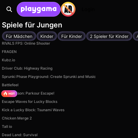
Login
Spiele für Jungen
Für Mädchen
Kinder
Für Kinder
2 Spieler für Kinder
RIVALS FPS: Online Shooter
FRAGEN
Kubz.io
Driver Club: Highway Racing
Sprunki Phase Playground: Create Sprunki and Music
Battlefeel
Barry Prison: Parkour Escape!
Escape Waves for Lucky Blocks
Kick a Lucky Block: Tsunami Waves
Chicken Merge 2
Tall io
Dead Land: Survival