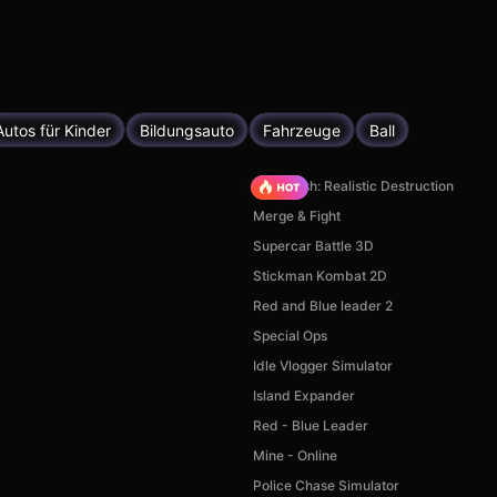
Autos für Kinder
Bildungsauto
Fahrzeuge
Ball
Car Crush: Realistic Destruction
Merge & Fight
Supercar Battle 3D
Stickman Kombat 2D
Red and Blue leader 2
Special Ops
Idle Vlogger Simulator
Island Expander
Red - Blue Leader
Mine - Online
Police Chase Simulator