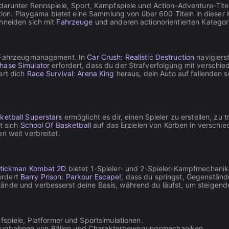
 darunter Rennspiele, Sport, Kampfspiele und Action-Adventure-Tite
n. Playgama bietet eine Sammlung von über 600 Titeln in dieser Ka
chneiden sich mit
Fahrzeuge
und anderen actionorientierten Kategor
nd Fahrzeugmanagement. In
Car Crush: Realistic Destruction
navigiers
Chase Simulator
erfordert, dass du der Strafverfolgung mit verschi
ert dich
Race Survival: Arena King
heraus, dein Auto auf fallenden
ketball Superstars
ermöglicht es dir, einen Spieler zu erstellen, zu
t sich
School Of Basketball
auf das Erzielen von Körben in verschie
en weit verbreitet.
tickman Kombat 2D
bietet 1-Spieler- und 2-Spieler-Kampfmechanik
ordert
Barry Prison: Parkour Escape!
, dass du springst, Gegenständ
nde und verbesserst deine Basis, während du läufst, um steigen
spiele, Platformer und Sportsimulationen.
Flugbahnen von Bällen und Charakterbewegungsmechaniken.