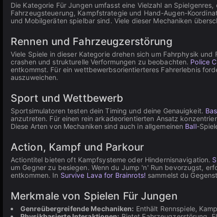
Die Kategorie Für Jungen umfasst eine Vielzahl an Spielgenres,
Fahrzeugsteuerung, Kampfstrategie und Hand-Augen-Koordinatio
und Mobilgeräten spielbar sind. Viele dieser Mechaniken übers
Rennen und Fahrzeugzerstörung
Viele Spiele in dieser Kategorie drehen sich um Fahrphysik u
crashen und strukturelle Verformungen zu beobachten.
Police 
entkommst. Für ein wettbewerbsorientierteres Fahrerlebnis ford
auszuweichen.
Sport und Wettbewerb
Sportsimulatoren testen dein Timing und deine Genauigkeit.
Bas
anzutreten. Für einen rein arkadeorientierten Ansatz konzentrier
Diese Arten von Mechaniken sind auch in allgemeinen
Ball
-Spiel
Action, Kampf und Parkour
Actiontitel bieten oft Kampfsysteme oder Hindernisnavigation.
S
um Gegner zu besiegen. Wenn du Jump 'n' Run bevorzugst, erf
entkommen. In
Survive Lava for Brainrots!
sammelst du Gegenstä
Merkmale von Spielen Für Jungen
Genreübergreifende Mechaniken:
Enthält Rennspiele, Kampf
Physikbasierte Interaktionen:
Bietet Fahrzeugzerstörung, 