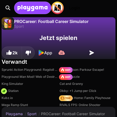
Login
PROCareer: Football Career Simulator
Sport
Fortschritt
Nein
Speichern
PROCareer: Football Career Simulator ist ein kostenloses sport-Spiel von Limboka. Spiel es online auf Playgama.
Jetzt spielen
speichern!
2k
App
Verwandt
Sprunki Action Playground: Ragdoll Sandbox
Barry Prison: Parkour Escape!
Playground Man Mod! Web of Destruction!
Arrow Puzzle
King Simulator
Cat and Granny
Gas Station
Obby: +1 Jump per Click
Kubz.io
My Town Home: Family Playhouse
Mega Ramp Stunt
RIVALS FPS: Online Shooter
Playgama
/
Sport
/
PROCareer: Football Career Simulator