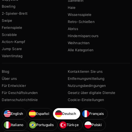
Sammeln
Bowling
Haie
2-Spieler-Brett
Wissensspiele
Swipe
Retro-Schießen
Ferienspiele
Abriss
Scrabble
Hindernisparcours
Action-Kampf
Weihnachten
Jump Scare
Alle Kategorien
Valentinstag
Blog
Kontaktieren Sie uns
Über uns
Entfernungsmitteilung
Für Entwickler
Nutzungsbedingungen
Für Geschäftskunden
Gesetz über digitale Dienste
Datenschutzrichtlinie
Cookie-Einstellungen
English
Español
Deutsch
Français
Italiano
Português
Türkçe
Polski