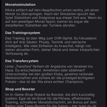
Monatssimulation
Klicke einfach auf den Hauptbutton unten rechts, um einen
Monat zu überspringen. Nach der Simulation spuckt das
Spiel Statistiken und Ereignisse aus dieser Zeit aus. Wenn du
auf den jeweiligen Monat tippst, kannst du sogar die
detaillierten Statistiken der Turniere abrufen.
Das Trainingssystem
Das Training ist dein Weg zum OVR-Gipfel. Du fokussierst
dich auf drei Säulen: Physis, Technik und taktische
Intelligenz. Wie viele Einheiten du brauchst, hängt von
deiner aktuellen Form, deiner Moral und deiner körperlichen
Verfassung ab.
Das Transfersystem
Unter „Transfers“ flattern dir Angebote von Vereinen ins
Haus. Du entscheidest: Annehmen oder ablehnen?
Unterschreibe bei den großen Klubs, gewinne nationale
Meisterschaften und sichere dir die prestigeträchtigsten
Pokale – das ist die Vita eines echten Champions.
Shop und Booster
Im In-Game-Shop findest du Booster, die dich kurzzeitig
pushen. Egal ob ein Boost für die Fitness, effektiveres
Training, schnellerer Monatsfortschritt, ein Bonus auf dein
Rating oder Team-Boosts für die Saison – hier holst du dir