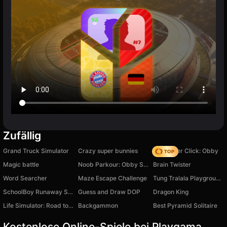
Zufällig
Grand Truck Simulator
Crazy super bunnies
Speed per Click: Obby
Magic battle
Noob Parkour: Obby Skyblock
Brain Twister
Word Searcher
Maze Escape Challenge
Tung Tralala Playground: Italian Meme Sandbox
SchoolBoy Runaway STELS
Guess and Draw DOP
Dragon King
Life Simulator: Road to Riches
Backgammon
Best Pyramid Solitaire
Kostenlose Online-Spiele bei Playgama