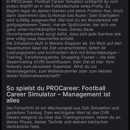
In PROCareer: Football Career Simulator schlüpfst du vom
ersten Anpfiff an in die Fußballschuhe eines Profis. Zu
Beginn legst du deinen Namen und deine Position fest, doch
dann übernimmt das Schicksal das Ruder: Dein Starttalent
wird zufällig ausgewürfelt. Mal bist du ein Wunderkind mit
gottgegebenem Talent, mal ein Spätzünder, der sich von
ganz unten hochkämpfen muss. Genau diese
Unvorhersehbarkeit sorgt dafür, dass sich jede Karriere wie
eine völlig neue Geschichte anfühlt.
Die Simulation läuft in Monats-Etappen ab. Ein Klick auf den
Hauptbutton lässt die Zeit voranschreiten, liefert dir
Leistungsdaten und konfrontiert dich mit Entscheidungen –
Training, Transferangebote, Shopping-Touren –, die dein
Gesamtrating (OVR) beeinflussen. Dein Ziel ist klar: Vom
Nobody zum absoluten Superstar. Wirst du zur
Vereinslegende, zum Weltenbummler oder zum Helden
deiner Nationalmannschaft?
So spielst du PROCareer: Football
Career Simulator – Management ist
alles
Der Fortschritt ist ein Wechselspiel aus Zeit-Simulation und
gezieltem Training. Dein wichtigster Wert ist das OVR.
Dieses steigerst du über das Trainingssystem, indem du an
deiner Physis, deiner Technik und deinem taktischen
Verständnis feilst.