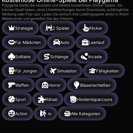
Playgama bietet die neuesten und besten kostenlosen Online-Spiele. Sie
können Spaß haben, ohne Unterbrechungen durch Downloads, aufdringliche
Werbung oder Pop-ups. Laden Sie einfach Ihre Lieblingsspiele direkt in Ihrem
Webbrowser und genießen Sie das Erlebnis.
Strategie
2 Spieler
Klicker
Für Mädchen
Auto
Leerlauf
Solitaire
Schlange
Arcade
Für Jungen
Simulation
Fähigkeiten
Waffen
Horror
Blasenschießen
Sport
Rätsel
Hindernisparcours
Action
.io
Alle Kategorien