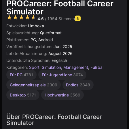
PROCareer: Football Career
Simulator
★★★★★
4.6
/ 1954 Stimmen
6
Entwickler:
Limboka
Spielausrichtung:
Querformat
Plattformen:
PC, Android
Veröffentlichungsdatum:
Juni 2025
Letzte Aktualisierung:
August 2026
Unterstützte Sprachen:
Englisch
Kategorien:
Sport
,
Simulation
,
Management
,
Fußball
Browser
Unity
Für PC
4781
Für Jugendliche
3074
Online
5021
3174
Gelegenheitsspiele
2309
Endlos
2848
Desktop
5171
Hochwertige
3569
Über PROCareer: Football Career
Simulator