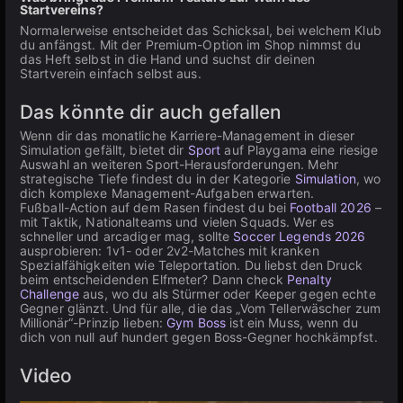
Startvereins?
Normalerweise entscheidet das Schicksal, bei welchem Klub
du anfängst. Mit der Premium-Option im Shop nimmst du
das Heft selbst in die Hand und suchst dir deinen
Startverein einfach selbst aus.
Das könnte dir auch gefallen
Wenn dir das monatliche Karriere-Management in dieser
Simulation gefällt, bietet dir
Sport
auf Playgama eine riesige
Auswahl an weiteren Sport-Herausforderungen. Mehr
strategische Tiefe findest du in der Kategorie
Simulation
, wo
dich komplexe Management-Aufgaben erwarten.
Fußball-Action auf dem Rasen findest du bei
Football 2026
–
mit Taktik, Nationalteams und vielen Squads. Wer es
schneller und arcadiger mag, sollte
Soccer Legends 2026
ausprobieren: 1v1- oder 2v2-Matches mit kranken
Spezialfähigkeiten wie Teleportation. Du liebst den Druck
beim entscheidenden Elfmeter? Dann check
Penalty
Challenge
aus, wo du als Stürmer oder Keeper gegen echte
Gegner glänzt. Und für alle, die das „Vom Tellerwäscher zum
Millionär“-Prinzip lieben:
Gym Boss
ist ein Muss, wenn du
dich von null auf hundert gegen Boss-Gegner hochkämpfst.
Video