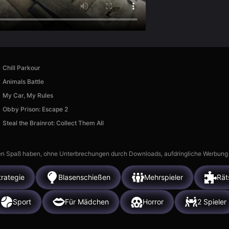
Chill Parkour
Animals Battle
My Car, My Rules
Obby Prison: Escape 2
Steal the Brainrot: Collect Them All
n Spaß haben, ohne Unterbrechungen durch Downloads, aufdringliche Werbung ode
trategie
Blasenschießen
Mehrspieler
Rät
Sport
Für Mädchen
Horror
2 Spieler