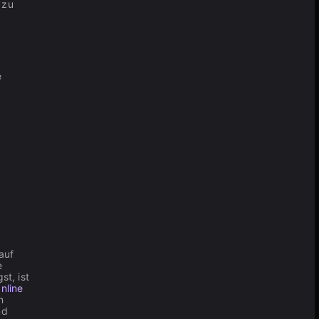
 zu
e
auf
e
t, ist
nline
n
nd