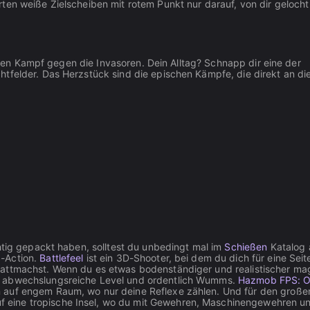
ten weiße Zielscheiben mit rotem Punkt nur darauf, von dir gelocht
in den Kampf gegen die Invasoren. Dein Alltag? Schnapp dir eine der
tfelder. Das Herzstück sind die epischen Kämpfe, die direkt an di
htig gepackt haben, solltest du unbedingt mal im
Schießen
Katalog 
S-Action.
Battlefeel
ist ein 3D-Shooter, bei dem du dich für eine Seit
attmachst. Wenn du es etwas bodenständiger und realistischer mags
e, abwechslungsreiche Level und ordentlich Wumms.
Hazmob FPS: O
 auf engem Raum, wo nur deine Reflexe zählen. Und für den große
f eine tropische Insel, wo du mit Gewehren, Maschinengewehren u