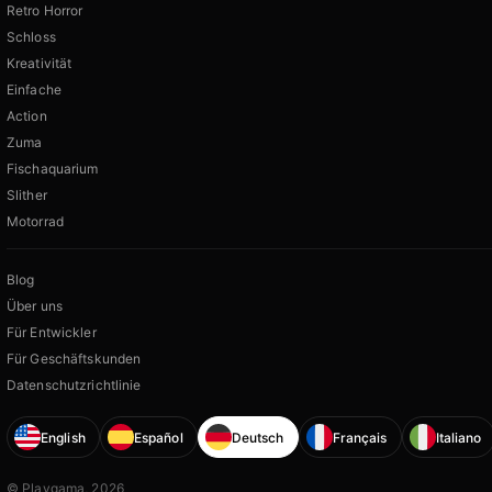
Retro Horror
Schloss
Kreativität
Einfache
Action
Zuma
Fischaquarium
Slither
Motorrad
Blog
Über uns
Für Entwickler
Für Geschäftskunden
Datenschutzrichtlinie
English
Español
Deutsch
Français
Italiano
© Playgama, 2026