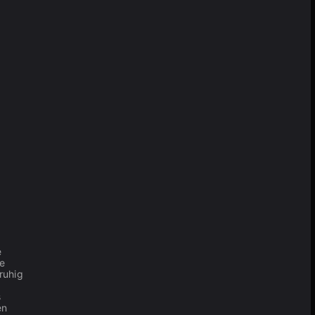
e
me
 ruhig
s
en