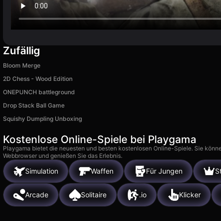
Zufällig
Bloom Merge
2D Chess - Wood Edition
ONEPUNCH battleground
Drop Stack Ball Game
Squishy Dumpling Unboxing
Kostenlose Online-Spiele bei Playgama
Playgama bietet die neuesten und besten kostenlosen Online-Spiele. Sie könne
Webbrowser und genießen Sie das Erlebnis.
Simulation
Waffen
Für Jungen
S
Arcade
Solitaire
.io
Klicker