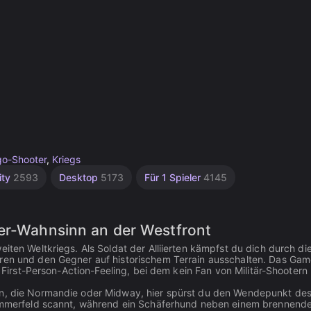
go-Shooter
,
Kriegs
ity
2593
Desktop
5173
Für 1 Spieler
4145
ter-Wahnsinn an der Westfront
iten Weltkriegs. Als Soldat der Alliierten kämpfst du dich durch di
hren und den Gegner auf historischem Terrain ausschalten. Das Ga
s First-Person-Action-Feeling, bei dem kein Fan von Militär-Shootern
lin, die Normandie oder Midway, hier spürst du den Wendepunkt de
Trümmerfeld scannt, während ein Schäferhund neben einem brennend