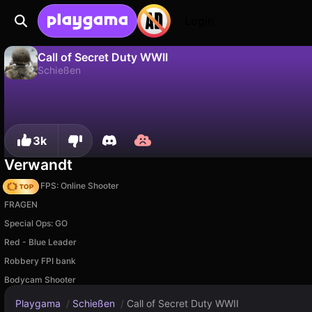
Login
Call of Secret Duty WWII
Schießen
Nein
Speic
Fortschritt speichern!
Call of Secret Duty WWII ist ein kostenloses schießen-Spiel von TaburetkaGames. Spiel es online auf Playgama.
3k
Verwandt
Hazmob FPS: Online Shooter
FRAGEN
Special Ops: GO
Red - Blue Leader
Robbery FPI bank
Bodycam Shooter
Playgama
/
Schießen
/
Call of Secret Duty WWII