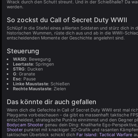
Wrack durch den Schutt streunt. Und in der Schießhalle? Da war
werden.
So zockst du Call of Secret Duty WWII
Schlüpf in die Stiefel eines alliierten Soldaten und stürz dich 
historischen Wummen, rüste dich aus und ab in die WWII-Schlach
entscheidenden Momente der Geschichte angelehnt sind.
Steuerung
WASD
: Bewegung
Leertaste
: Springen
STRG
: Ducken
G
: Granate
Esc
: Pause
Linke Maustaste
: Schießen
Rechte Maustaste
: Zielen
Das könnte dir auch gefallen
Wenn dich die Gefechte in Call of Secret Duty WWII erst mal ric
Playgama vorbeischauen – da gibt es massenhaft taktische FP
entscheidest, strategische Punkte einnimmst und den Gegner pl
Bodycam Shooter
genau dein Ding: Knallharte Ego-Perspektiv
Shooter
punktet mit knackiger 3D-Grafik und rasanten Kämpfen
taktischen Überblick schickt dich
Far Island: Tactical Warfare
au