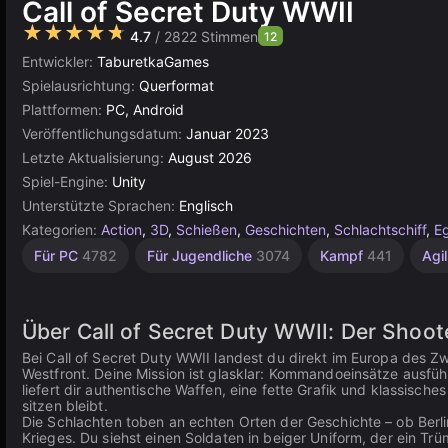
Call of Secret Duty WWII
★★★★★
4.7
/ 2822 Stimmen
12
Entwickler:
TaburetkaGames
Spielausrichtung:
Querformat
Plattformen:
PC, Android
Veröffentlichungsdatum:
Januar 2023
Letzte Aktualisierung:
August 2026
Spiel-Engine:
Unity
Unterstützte Sprachen:
Englisch
Kategorien:
Action
,
3D
,
Schießen
,
Geschichten
,
Schlachtschiff
,
E
Hochwertige
Historische
Browser
Militär/Armee
Unity
Für PC
4782
Für Jugendliche
3074
Kampf
441
Agil
Online
Schießen
5023
3570
10
38
3175
Über Call of Secret Duty WWII: Der Shoo
Bei Call of Secret Duty WWII landest du direkt im Europa des Zwe
Westfront. Deine Mission ist glasklar: Kommandoeinsätze ausfü
liefert dir authentische Waffen, eine fette Grafik und klassische
sitzen bleibt.
Die Schlachten toben an echten Orten der Geschichte – ob Ber
Krieges. Du siehst einen Soldaten in beiger Uniform, der ein 