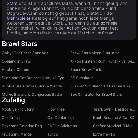
Stars
und ist ein absolutes Muss, wenn du nicht genug von
der Reihe kriegen kannst. Falls dich der Sammel- und
Upgrade-Wahn so richtig gepackt hat, bietet dir der
Mehrspieler
-Katalog auf Playgama noch jede Menge
weiteren Competitive-Stoff. Und wenn du auf schnelle
Action stehst, wirst du in der
Action
-Sektion garantiert
fündig, um dich direkt ins nächste Match zu stürzen.
Brawl Stars
Obby: Car Crash Sandbox
Brawl Stars Mega Simulator
Opening in Brawl
K-Pop Hunters: Rumi Huntrix vs. Demons
Hacked Games
Super Brawl Tanks
Slide and Get Brainrot Obby +1 Tycoon 3D
BS Simulator
Bubble Stars Boxes: Nori & Wendy
Brawler Simulator 3D First Person Shooter
Merge Brawlers: Dangerous Battle
Box Simulator for Brawl Stars
Zufällig
Noob vs Pro Story
Flow Free
TearDown - Destroy everything
Car Crash
Car Dealership
Noob Became A Cat 3D
Pokemon Coloring Pages
FNF vs Stiсkman
CraftedSurvival 2: Mine Survival & Building
Fruit Sling Merge
Turbo
Extreme Flip