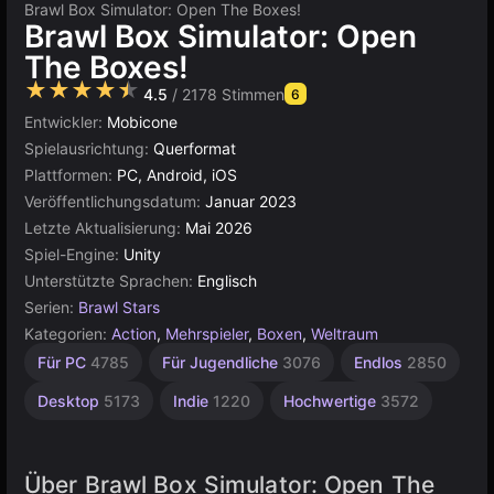
Brawl Box Simulator: Open The Boxes!
Brawl Box Simulator: Open
The Boxes!
★★★★★
4.5
/ 2178 Stimmen
6
Entwickler:
Mobicone
Spielausrichtung:
Querformat
Plattformen:
PC, Android, iOS
Veröffentlichungsdatum:
Januar 2023
Letzte Aktualisierung:
Mai 2026
Spiel-Engine:
Unity
Unterstützte Sprachen:
Englisch
Serien:
Brawl Stars
Kategorien:
Action
,
Mehrspieler
,
Boxen
,
Weltraum
Pixel
Browser
Unity
Für PC
4785
Für Jugendliche
3076
Endlos
2850
Online
Art
5026
437
3175
Desktop
5173
Indie
1220
Hochwertige
3572
Über Brawl Box Simulator: Open The