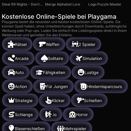
Steal 99 Nights - Don't Wake the Deer!
Merge Alphabet Lore
Logo Puzzle Master
Kostenlose Online-Spiele bei Playgama
Playgama bietet die neuesten und besten kostenlosen Online-Spiele. Sie
können Spaß haben, ohne Unterbrechungen durch Downloads, aufdringliche
Werbung oder Pop-ups. Laden Sie einfach Ihre Lieblingsspiele direkt in Ihrem
Webbrowser und genießen Sie das Erlebnis.
Rätsel
Waffen
2 Spieler
Arcade
Solitaire
Simulation
Auto
Fähigkeiten
Lustige
Action
Für Jungen
Hindernisparcours
Strategie
Klicker
Schießen
Schlange
.io
Horror
Blasenschießen
Mehrspieler