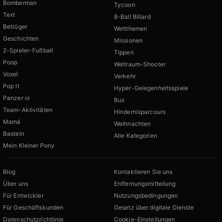
Bomberman
Tycoon
Text
8-Ball Billard
Betrüger
Weltthemen
Geschichten
Missionen
2-Spieler-Fußball
Tippen
Poop
Weltraum-Shooter
Voxel
Verkehr
Pop It
Hyper-Gelegenheitsspiele
Panzer io
Bus
Team-Aktivitäten
Hindernisparcours
Mamá
Weihnachten
Basteln
Alle Kategorien
Mein Kleiner Pony
Blog
Kontaktieren Sie uns
Über uns
Entfernungsmitteilung
Für Entwickler
Nutzungsbedingungen
Für Geschäftskunden
Gesetz über digitale Dienste
Datenschutzrichtlinie
Cookie-Einstellungen