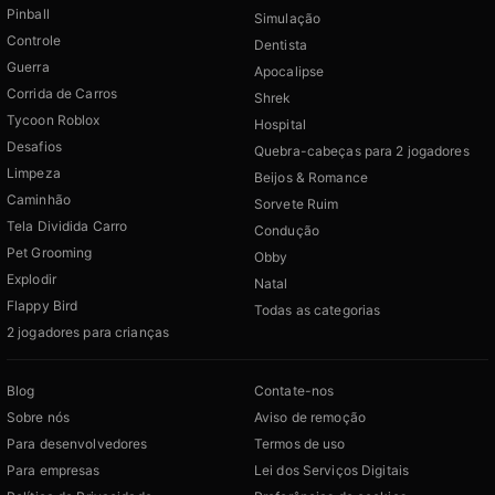
Pinball
Simulação
Controle
Dentista
Guerra
Apocalipse
Corrida de Carros
Shrek
Tycoon Roblox
Hospital
Desafios
Quebra-cabeças para 2 jogadores
Limpeza
Beijos & Romance
Caminhão
Sorvete Ruim
Tela Dividida Carro
Condução
Pet Grooming
Obby
Explodir
Natal
Flappy Bird
Todas as categorias
2 jogadores para crianças
Blog
Contate-nos
Sobre nós
Aviso de remoção
Para desenvolvedores
Termos de uso
Para empresas
Lei dos Serviços Digitais