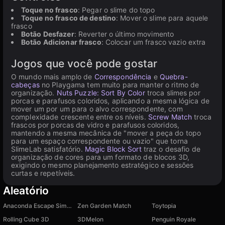
Toque no frasco
: Pegar o slime do topo
Toque no frasco de destino
: Mover o slime para aquele
frasco
Botão Desfazer
: Reverter o último movimento
Botão Adicionar frasco
: Colocar um frasco vazio extra
Jogos que você pode gostar
O mundo mais amplo de
Correspondência
e
Quebra-
cabeças
no Playgama tem muito para manter o ritmo de
organização.
Nuts Puzzle: Sort By Color
troca slimes por
porcas e parafusos coloridos, aplicando a mesma lógica de
mover um por um para o alvo correspondente, com
complexidade crescente entre os níveis.
Screw Match
troca
frascos por porcas de vidro e parafusos coloridos,
mantendo a mesma mecânica de "mover a peça do topo
para um espaço correspondente ou vazio" que torna
SlimeLab satisfatório.
Magic Block Sort
traz o desafio de
organização de cores para um formato de blocos 3D,
exigindo o mesmo planejamento estratégico e sessões
curtas e repetíveis.
Aleatório
Anaconda Escape Simulator
Zen Garden Match
Toytopia
Rolling Cube 3D
3DMelon
Penguin Royale