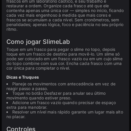
frascos em um laboratório caótico, e seu trabalho é
restaurar a ordem. Organize cada frasco até que ele
contenha apenas uma única cor — simples no início, ficando
cada vez mais engenhoso à medida que mais cores e
frascos se acumulam a cada nível. Sem cronômetros, sem
penalidades; apenas lógica, foco e paciência no seu próprio
ritmo.
Como jogar SlimeLab
Toque em um frasco para pegar o slime no topo, depois
toque em um frasco de destino para movê-lo. Um slime só
pode ser colocado em um frasco vazio ou em um cujo slime
do topo combine com sua cor. Encha cada frasco com uma
cor única para completar o nível.
Dicas e Truques
Planeje os movimentos com antecedência em vez de
reagir passo a passo.
Toque no botão Desfazer para anular seu último
movimento quando estiver preso.
Adicione um frasco vazio quando precisar de espaço
extra para manobrar.
Resolver um nível mais rápido garante um lugar mais alto
no placar.
Controles