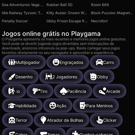
Sea Adventures: Vega Mix
Rubber Ball 3D
Room 666
Idle Railway Tycoon. Train Empire
Kitty Avatar: Dream World
Block Puzzles: Magnetic Mosaic
Penalty Soccer
Obby Prison Escape from Barry
Necrofort
Jogos online grátis no Playgama
O Playgama apresenta os mais recentes e melhores jogos online gratuitos.
Você pode se divertir jogando jogos divertidos sem interrupções de
downloads, anúncios intrusivos ou pop-ups. Basta carregar seus jogos
favoritos diretamente no seu navegador e aproveitar a experiência.
Multijogador
Engraçados
Carro
Desenho
2 Jogadores
Obby
.io
Tiro
Paciência
Arcade
Habilidade
Ação
Para Meninos
Terror
Atirador de Bolhas
Clicker
Cobra
Armas
Quebra-cabeças