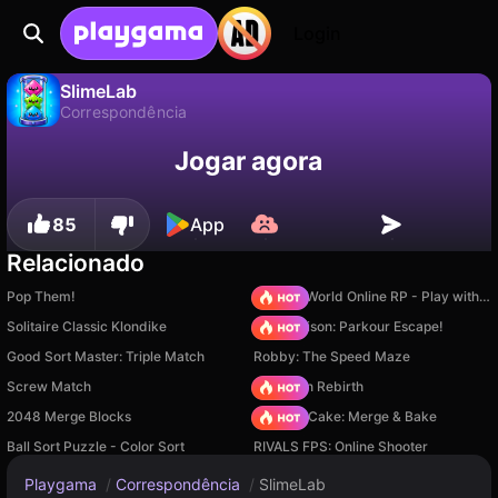
Login
SlimeLab
Correspondência
Não
Salvar
Salve o progresso!
SlimeLab é um jogo de correspondência gratuito de Medalion Inc. Jogue online na Playgama.
Jogar agora
85
App
Relacionado
Pop Them!
Sprunki World Online RP - Play with Friends!
Solitaire Classic Klondike
Barry Prison: Parkour Escape!
Good Sort Master: Triple Match
Robby: The Speed Maze
Screw Match
Stickman Rebirth
2048 Merge Blocks
Piece of Cake: Merge & Bake
Ball Sort Puzzle - Color Sort
RIVALS FPS: Online Shooter
Playgama
/
Correspondência
/
SlimeLab