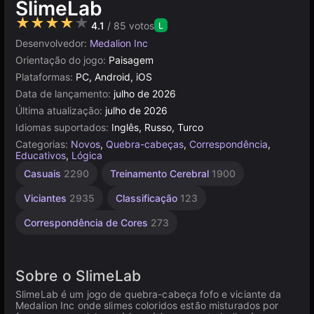
SlimeLab
★★★★★
4.1
/ 85 votos
L
Desenvolvedor:
Medalion Inc
Orientação do jogo:
Paisagem
Plataformas:
PC, Android, iOS
Data de lançamento:
julho de 2026
Última atualização:
julho de 2026
Idiomas suportados:
Inglês, Russo, Turco
Categorias:
Novos
,
Quebra-cabeças
,
Correspondência
,
Educativos
,
Lógica
Casuais
2290
Treinamento Cerebral
1900
Viciantes
2935
Classificação
123
Correspondência de Cores
273
Sobre o SlimeLab
SlimeLab é um jogo de quebra-cabeça fofo e viciante da
Medalion Inc onde slimes coloridos estão misturados por