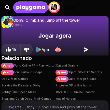
Login
Obby: Climb and jump off the tower
Obby
Não
Salvar
Salve o progresso!
Jogar agora
Obby: Climb and jump off the tower é um jogo de obby gratuito de LunaireGames. Jogue online na Playgama.
1k
App
Relacionado
Sprunki World Online RP - Play with Friends!
Cat and Granny
Barry Prison: Parkour Escape!
Hidden Object: Street Of Secrets
Obby: Mini-Games
Piece of Cake: Merge & Bake
Survive the Disasters: Obby
Imposter 3D online horror
Robby: The Speed Maze
RIVALS FPS: Online Shooter
Steal and Catch Obby: Mini-Games
Age of Heroes
Playgama
/
Obby
/
Obby: Climb and jump off the tower