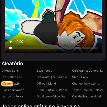
Aleatório
Omega Sans
Stop noobs
Quiz Game: General Knowledge
Every Step Lies
Brainrots: The Endless Stair
Starr Drops
Soccer Dash
Offroad Island
Change the Hazbin...
Classic Sokoban
Rumi Huntrix: K-Pop Huntresses versus demons
Tower Defense Galaxy Legend
Lambo vs Ferra
Old Green-Yellow War
Call the Hazbin Hotel
Jogos online grátis no Playgama