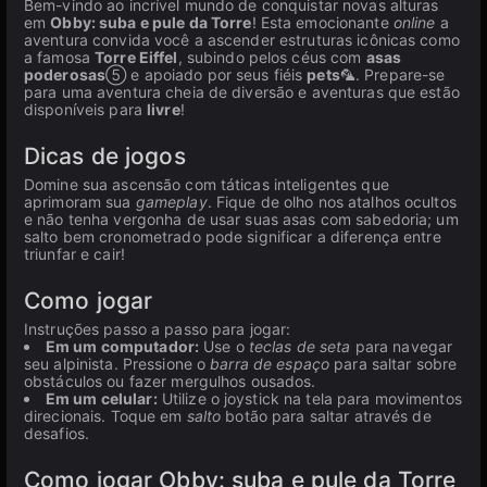
Bem-vindo ao incrível mundo de conquistar novas alturas
em
Obby: suba e pule da Torre
! Esta emocionante
online
a
aventura convida você a ascender estruturas icônicas como
a famosa
Torre Eiffel
, subindo pelos céus com
asas
poderosas
⑤ e apoiado por seus fiéis
pets
🦜. Prepare-se
para uma aventura cheia de diversão e aventuras que estão
disponíveis para
livre
!
Dicas de jogos
Domine sua ascensão com táticas inteligentes que
aprimoram sua
gameplay
. Fique de olho nos atalhos ocultos
e não tenha vergonha de usar suas asas com sabedoria; um
salto bem cronometrado pode significar a diferença entre
triunfar e cair!
Como jogar
Instruções passo a passo para jogar:
Em um computador:
Use o
teclas de seta
para navegar
seu alpinista. Pressione o
barra de espaço
para saltar sobre
obstáculos ou fazer mergulhos ousados.
Em um celular:
Utilize o joystick na tela para movimentos
direcionais. Toque em
salto
botão para saltar através de
desafios.
Como jogar Obby: suba e pule da Torre