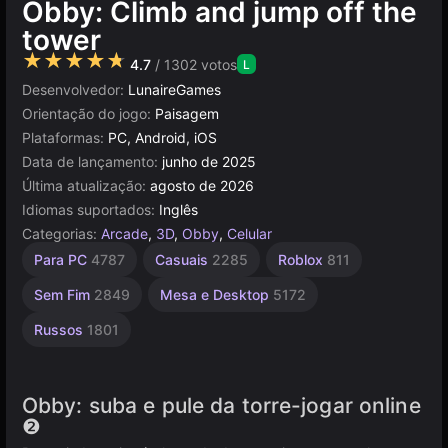
Obby: Climb and jump off the
tower
★★★★★
4.7
/ 1302 votos
L
Desenvolvedor:
LunaireGames
Orientação do jogo:
Paisagem
Plataformas:
PC, Android, iOS
Data de lançamento:
junho de 2025
Última atualização:
agosto de 2026
Idiomas suportados:
Inglês
Categorias:
Arcade
,
3D
,
Obby
,
Celular
Navegador
Unity
Para PC
4787
Casuais
2285
Roblox
811
online
5027
3177
Sem Fim
2849
Mesa e Desktop
5172
Russos
1801
Obby: suba e pule da torre-jogar online
❷