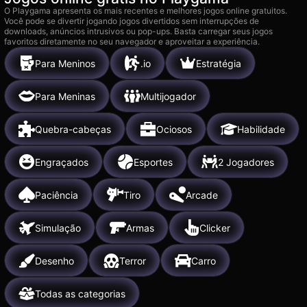
O Playgama apresenta os mais recentes e melhores jogos online gratuitos.
Você pode se divertir jogando jogos divertidos sem interrupções de
downloads, anúncios intrusivos ou pop-ups. Basta carregar seus jogos
favoritos diretamente no seu navegador e aproveitar a experiência.
Para Meninos
.io
Estratégia
Para Meninas
Multijogador
Quebra-cabeças
Ociosos
Habilidade
Engraçados
Esportes
2 Jogadores
Paciência
Tiro
Arcade
Simulação
Armas
Clicker
Desenho
Terror
Carro
Todas as categorias