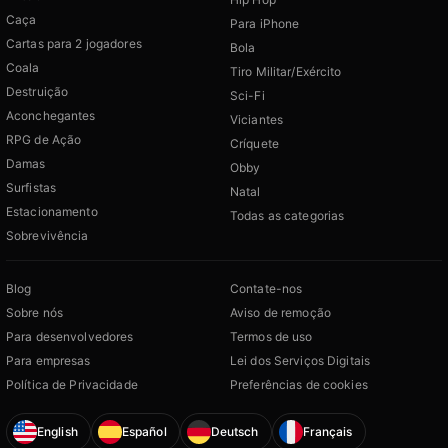
Caça
Para iPhone
Cartas para 2 jogadores
Bola
Coala
Tiro Militar/Exército
Destruição
Sci-Fi
Aconchegantes
Viciantes
RPG de Ação
Críquete
Damas
Obby
Surfistas
Natal
Estacionamento
Todas as categorias
Sobrevivência
Blog
Contate-nos
Sobre nós
Aviso de remoção
Para desenvolvedores
Termos de uso
Para empresas
Lei dos Serviços Digitais
Política de Privacidade
Preferências de cookies
English
Español
Deutsch
Français