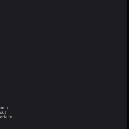
como
 sua
erfeita