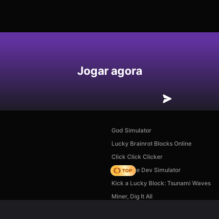
Jogar agora
God Simulator
Lucky Brainrot Blocks Online
Click Click Clicker
Idle Game Dev Simulator
Kick a Lucky Block: Tsunami Waves
Miner, Dig It All