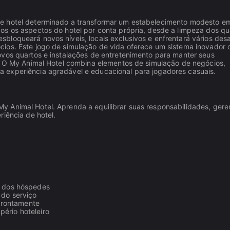
de hotel determinado a transformar um estabelecimento modesto e
os os aspectos do hotel por conta própria, desde a limpeza dos qu
loqueará novos níveis, locais exclusivos e enfrentará vários desa
ios. Este jogo de simulação de vida oferece um sistema inovador 
ovos quartos e instalações de entretenimento para manter seus
s, O My Animal Hotel combina elementos de simulação de negócios,
 experiência agradável e educacional para jogadores casuais.
 Animal Hotel. Aprenda a equilibrar suas responsabilidades, gere
riência de hotel.
ão dos hóspedes
 do serviço
prontamente
ério hoteleiro