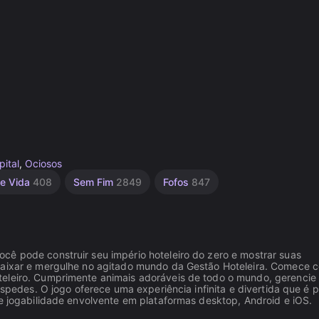
pital
,
Ociosos
de Vida
408
Sem Fim
2849
Fofos
847
cê pode construir seu império hoteleiro do zero e mostrar suas
 baixar e mergulhe no agitado mundo da Gestão Hoteleira. Comece 
teleiro. Cumprimente animais adoráveis de todo o mundo, gerencie
óspedes. O jogo oferece uma experiência infinita e divertida que é p
 e jogabilidade envolvente em plataformas desktop, Android e iOS.