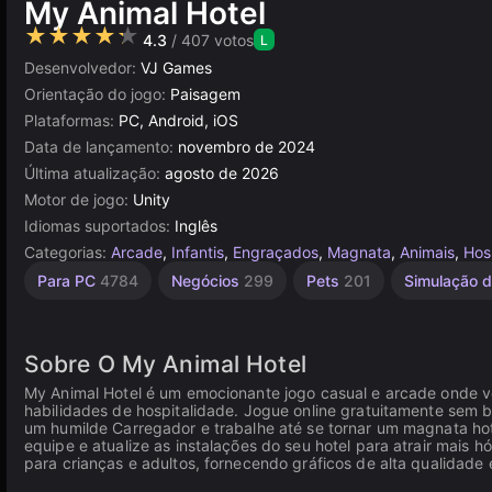
My Animal Hotel
★★★★★
4.3
/ 407 votos
L
Desenvolvedor:
VJ Games
Orientação do jogo:
Paisagem
Plataformas:
PC, Android, iOS
Data de lançamento:
novembro de 2024
Última atualização:
agosto de 2026
Motor de jogo:
Unity
Idiomas suportados:
Inglês
Categorias:
Arcade
,
Infantis
,
Engraçados
,
Magnata
,
Animais
,
Hos
Aprendizagem
Construção
Gerenciamento
Infantis
Navegador
Unity
Mesa e
De 1
Pet
Alta
Para PC
4784
Negócios
299
Pets
201
Simulação 
Desktop
Jogador
Grooming
Qualidade
online
1480
de Recursos
5025
637
594
3175
4138
5174
3571
44
299
Sobre O My Animal Hotel
My Animal Hotel é um emocionante jogo casual e arcade onde vo
habilidades de hospitalidade. Jogue online gratuitamente sem
um humilde Carregador e trabalhe até se tornar um magnata ho
equipe e atualize as instalações do seu hotel para atrair mais h
para crianças e adultos, fornecendo gráficos de alta qualidade