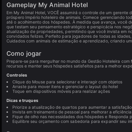
Gameplay My Animal Hotel
Em My Animal Hotel, VOCÊ assumirá o controle de um gerente 
próspero Império hoteleiro de animais. Comece gerenciando tod
até o acolhimento dos hóspedes. À medida que avança, você desb
que testam seu pensamento estratégico e perspicácia nos negóc
atualização de propriedades, permitindo que você invista em n
convidados felizes. Perfeito para jogadores de todas as idade
Cuidados com animais de estimação e aprendizado, criando uma
Como jogar
Prepare-se para mergulhar no mundo da Gestão Hoteleira com My
recursos e manter seus hóspedes satisfeitos para a melhor expe
Controles
Clique do Mouse para selecionar e interagir com objetos
Arraste para mover itens e gerenciar o layout do hotel
Toque em dispositivos móveis para realizar ações
Dicas e truques
Priorize a atualização de quartos para aumentar a satisfaç
Invista em treinamento de pessoal para melhorar a eficiência
Fique de olho nas necessidades dos hóspedes e Responda 
Equilibre seu orçamento com sabedoria para expandir seu imp