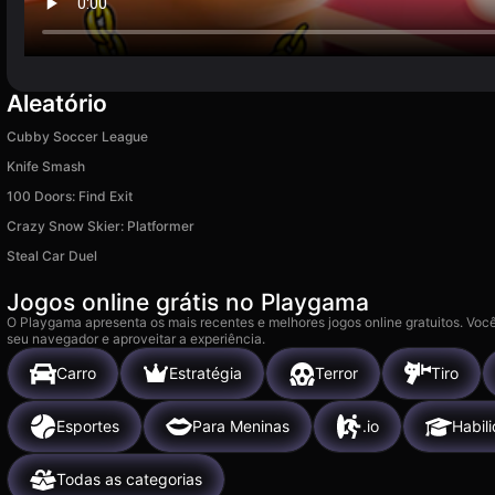
Aleatório
Cubby Soccer League
Knife Smash
100 Doors: Find Exit
Crazy Snow Skier: Platformer
Steal Car Duel
Jogos online grátis no Playgama
O Playgama apresenta os mais recentes e melhores jogos online gratuitos. Você
seu navegador e aproveitar a experiência.
Carro
Estratégia
Terror
Tiro
Esportes
Para Meninas
.io
Habil
Todas as categorias