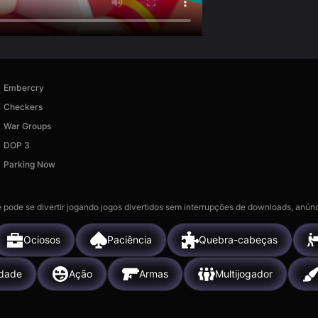
Embercry
Checkers
War Groups
DOP 3
Parking Now
 pode se divertir jogando jogos divertidos sem interrupções de downloads, anúnc
Ociosos
Paciência
Quebra-cabeças
idade
Ação
Armas
Multijogador