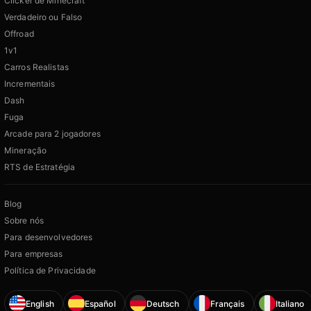
Clicker de Minecraft
Verdadeiro ou Falso
Offroad
1v1
Carros Realistas
Incrementais
Dash
Fuga
Arcade para 2 jogadores
Mineração
RTS de Estratégia
Blog
Sobre nós
Para desenvolvedores
Para empresas
Política de Privacidade
English
Español
Deutsch
Français
Italiano