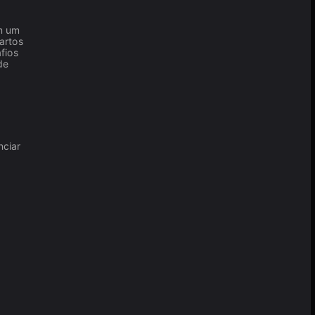
m um
artos
fios
de
nciar