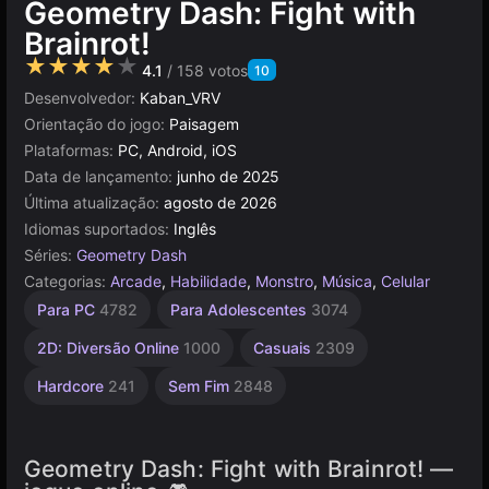
Geometry Dash: Fight with
Brainrot!
★★★★★
4.1
/ 158 votos
10
Desenvolvedor:
Kaban_VRV
Orientação do jogo:
Paisagem
Plataformas:
PC, Android, iOS
Data de lançamento:
junho de 2025
Última atualização:
agosto de 2026
Idiomas suportados:
Inglês
Séries:
Geometry Dash
Categorias:
Arcade
,
Habilidade
,
Monstro
,
Música
,
Celular
Desafiadores
Agilidade
Geometria
Pixel
Navegador
Animais
Mesa e
Para PC
4782
Para Adolescentes
3074
Desktop
438
Brainrot
2593
5023
164
592
Italianos
5173
2D: Diversão Online
1000
Casuais
2309
122
Hardcore
241
Sem Fim
2848
Geometry Dash: Fight with Brainrot! —