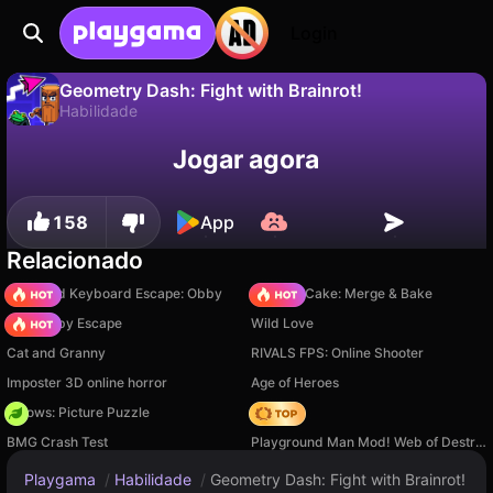
Login
Geometry Dash: Fight with Brainrot!
Habilidade
Não
Salvar
Salve o progresso!
Geometry Dash: Fight with Brainrot! é um jogo de habilidade gratuito de Kaban_VRV. Jogue online na Playgama.
Jogar agora
158
App
Relacionado
+1 Speed Keyboard Escape: Obby
Piece of Cake: Merge & Bake
Your Obby Escape
Wild Love
Cat and Granny
RIVALS FPS: Online Shooter
Imposter 3D online horror
Age of Heroes
Arrows: Picture Puzzle
Hedgies
BMG Crash Test
Playground Man Mod! Web of Destruction!
Playgama
/
Habilidade
/
Geometry Dash: Fight with Brainrot!