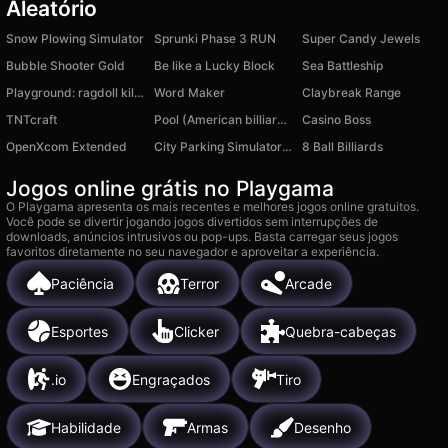
Aleatório
Snow Plowing Simulator
Sprunki Phase 3 RUN
Super Candy Jewels
Bubble Shooter Gold
Be like a Lucky Block
Sea Battleship
Playground: ragdoll killer antistress
Word Maker
Claybreak Range
TNTcraft
Pool (American billiards)
Casino Boss
OpenXcom Extended
City Parking Simulator 2D
8 Ball Billiards
Jogos online grátis no Playgama
O Playgama apresenta os mais recentes e melhores jogos online gratuitos.
Você pode se divertir jogando jogos divertidos sem interrupções de
downloads, anúncios intrusivos ou pop-ups. Basta carregar seus jogos
favoritos diretamente no seu navegador e aproveitar a experiência.
Paciência
Terror
Arcade
Esportes
Clicker
Quebra-cabeças
.io
Engraçados
Tiro
Habilidade
Armas
Desenho