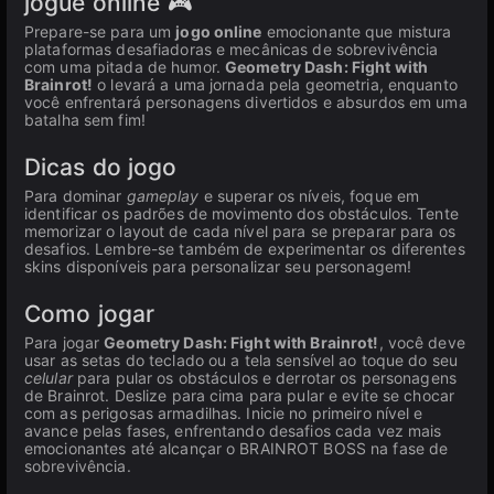
jogue online 🎮
Prepare-se para um
jogo online
emocionante que mistura
plataformas desafiadoras e mecânicas de sobrevivência
com uma pitada de humor.
Geometry Dash: Fight with
Brainrot!
o levará a uma jornada pela geometria, enquanto
você enfrentará personagens divertidos e absurdos em uma
batalha sem fim!
Dicas do jogo
Para dominar
gameplay
e superar os níveis, foque em
identificar os padrões de movimento dos obstáculos. Tente
memorizar o layout de cada nível para se preparar para os
desafios. Lembre-se também de experimentar os diferentes
skins disponíveis para personalizar seu personagem!
Como jogar
Para jogar
Geometry Dash: Fight with Brainrot!
, você deve
usar as setas do teclado ou a tela sensível ao toque do seu
celular
para pular os obstáculos e derrotar os personagens
de Brainrot. Deslize para cima para pular e evite se chocar
com as perigosas armadilhas. Inicie no primeiro nível e
avance pelas fases, enfrentando desafios cada vez mais
emocionantes até alcançar o BRAINROT BOSS na fase de
sobrevivência.