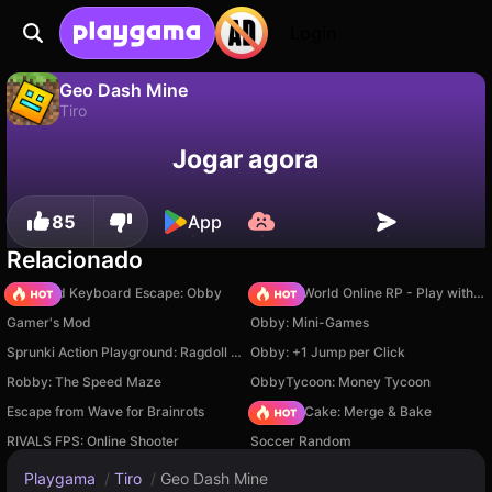
Login
Geo Dash Mine
Tiro
Não
Salvar
Salve o progresso!
Geo Dash Mine é um jogo de tiro gratuito de OYSHI. Jogue online na Playgama.
Jogar agora
85
App
Relacionado
+1 Speed Keyboard Escape: Obby
Sprunki World Online RP - Play with Friends!
Gamer's Mod
Obby: Mini-Games
Sprunki Action Playground: Ragdoll Sandbox
Obby: +1 Jump per Click
Robby: The Speed Maze
ObbyTycoon: Money Tycoon
Escape from Wave for Brainrots
Piece of Cake: Merge & Bake
RIVALS FPS: Online Shooter
Soccer Random
Playgama
/
Tiro
/
Geo Dash Mine