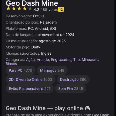
Geo Dash Mine
★★★★★
4.2
/ 85 votos
12
Desenvolvedor:
OYSHI
Orientação do jogo:
Paisagem
Plataformas:
PC, Android, iOS
Data de lançamento:
novembro de 2024
Última atualização:
agosto de 2026
Motor de jogo:
Unity
Idiomas suportados:
Inglês
Categorias:
Ação
,
Arcade
,
Engraçados
,
Tiro
,
Minecraft
,
Blocos
Combate
Agilidade
Indie
Shoot
Geometria
Mundo
Navegador
Unity
Mesa e
Para PC
4779
Minijogos
348
Desktop
online
1217
Aberto
'Em
2589
441
5019
164
3172
Up
382
5168
2D: Diversão Online
1003
Destruição
360
64
Evite: Responsáveis
271
Sem Fim
2845
Geo Dash Mine — play online 🎮
Prepare-se para uma experiência eletrizante com
Geo Dash