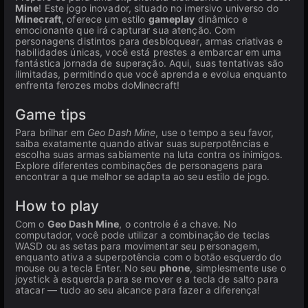
Mine
! Este jogo inovador, situado no imersivo universo do
Minecraft
, oferece um estilo
gameplay
dinâmico e
emocionante que irá capturar sua atenção. Com
personagens distintos para desbloquear, armas criativas e
habilidades únicas, você está prestes a embarcar em uma
fantástica jornada de superação. Aqui, suas tentativas são
ilimitadas, permitindo que você aprenda e evolua enquanto
enfrenta ferozes mobs doMinecraft!
Game tips
Para brilhar em
Geo Dash Mine
, use o tempo a seu favor,
saiba exatamente quando ativar suas superpotências e
escolha suas armas sabiamente na luta contra os inimigos.
Explore diferentes combinações de personagens para
encontrar a que melhor se adapta ao seu estilo de jogo.
How to play
Com o
Geo Dash Mine
, o controle é a chave. No
computador, você pode utilizar a combinação de teclas
WASD ou as setas para movimentar seu personagem,
enquanto ativa a superpotência com o botão esquerdo do
mouse ou a tecla Enter. No seu
phone
, simplesmente use o
joystick à esquerda para se mover e a tecla de salto para
atacar — tudo ao seu alcance para fazer a diferença!