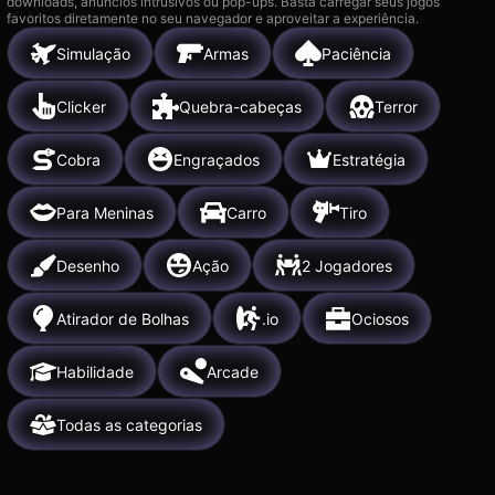
downloads, anúncios intrusivos ou pop-ups. Basta carregar seus jogos
favoritos diretamente no seu navegador e aproveitar a experiência.
Simulação
Armas
Paciência
Clicker
Quebra-cabeças
Terror
Cobra
Engraçados
Estratégia
Para Meninas
Carro
Tiro
Desenho
Ação
2 Jogadores
Atirador de Bolhas
.io
Ociosos
Habilidade
Arcade
Todas as categorias