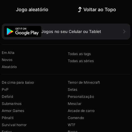
Jogo aleatório
Voltar ao Topo
Jogos no seu Celular ou Tablet
Em Alta
Todas as tags
Novos
Todas as séries
Aleatório
De cima para baixo
Terror de Minecraft
PvP
Setas
Defold
Personalização
Submarinos
Mesclar
Armor Games
Arcade de carro
Pênalti
Comendo
Survival horror
WTF
Fatiar
Barco