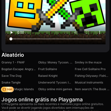
Aleatório
Granny 1 - FNAF
Obby: Money Tycoon. Tower to the Sky!
Smiley in the maze
Bogdan Escape: Angry Bully
Fruit Solitaire
Free Cell Solitaire Pro
Save The Dog
Raised Knight
Fishing Odyssey: Fishing Simulator
Snake Tangle
Underworld Tycoon: Idle Clicker
Musical instruments
Mahjong Magic Islands
Obby online mini games
Item search: The Book of Wonders!
Jogos online grátis no Playgama
O Playgama apresenta os mais recentes e melhores jogos online gratuitos.
Você pode se divertir jogando jogos divertidos sem interrupções de