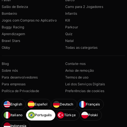
Salão de Beleza
Carro para 2 Jogadores
Bombeiro
Infantis
Jogos com Compras no Aplicativo
Kill
Buggy Racing
Parkour
Aprendizagem
Quiz
Brawl Stars
Natal
Obby
Todas as categorias
Blog
Contate-nos
Sobre nós
Aviso de remoção
Para desenvolvedores
Termos de uso
Para empresas
Lei dos Serviços Digitais
Política de Privacidade
Preferências de cookies
English
Español
Deutsch
Français
Italiano
Português
Türkçe
Polski
Indonesia