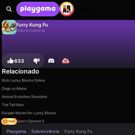
Login
Furry Kung Fu
Sobrevivência
Não
Salvar
Salve o progresso!
Furry Kung Fu é um jogo de sobrevivência gratuito de Sobachka Games. Jogue online na Playgama.
633
Relacionado
Kick Lucky Blocks Online
Dogs vs Aliens
Animal Evolution Simulator
The Tall Man
Escape Waves for Lucky Blocks
Zombie Space Episode II
Playgama
/
Sobrevivência
/
Furry Kung Fu