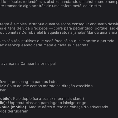
orido e óculos redondões azulados mandando um chute aéreo num
e tramando algo por trás de uma esfera metálica sinistra.
A regra é simples: distribua quantos socos conseguir enquanto desvi
s e itens de vida preciosos — corre para pegar tudo, porque isso 
 ou cometa? Derruba ele! E aquele rato na janela? Manda uma arma
es são tão intuitivos que você foca só no que importa: a porrada.
paz desbloqueando cada mapa e cada skin secreta.
cê avança na Campanha principal
Move o personagem para os lados
le)
: Solta aquele combo maroto na direção escolhida
har
obile)
: Pulo duplo (se a sua skin permitir, claro!)
ile)
: Uppercut clássico para jogar o inimigo longe
o pula (mobile)
: Ataque aéreo direto na cabeça do adversário
migos derrubaram