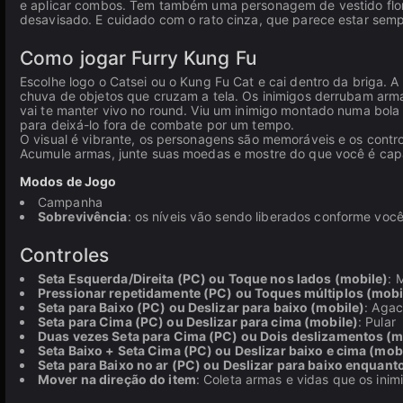
e aplicar combos. Tem também uma personagem de vestido fl
desavisado. E cuidado com o rato cinza, que parece estar sempr
Como jogar Furry Kung Fu
Escolhe logo o Catsei ou o Kung Fu Cat e cai dentro da briga. 
chuva de objetos que cruzam a tela. Os inimigos derrubam arma
vai te manter vivo no round. Viu um inimigo montado numa bola
para deixá-lo fora de combate por um tempo.
O visual é vibrante, os personagens são memoráveis e os control
Acumule armas, junte suas moedas e mostre do que você é ca
Modos de Jogo
Campanha
Sobrevivência
: os níveis vão sendo liberados conforme vo
Controles
Seta Esquerda/Direita (PC) ou Toque nos lados (mobile)
: 
Pressionar repetidamente (PC) ou Toques múltiplos (mobi
Seta para Baixo (PC) ou Deslizar para baixo (mobile)
: Agac
Seta para Cima (PC) ou Deslizar para cima (mobile)
: Pular
Duas vezes Seta para Cima (PC) ou Dois deslizamentos (m
Seta Baixo + Seta Cima (PC) ou Deslizar baixo e cima (mob
Seta para Baixo no ar (PC) ou Deslizar para baixo enquant
Mover na direção do item
: Coleta armas e vidas que os ini