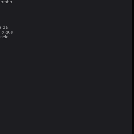
 pombo
a da
é o que
 nele