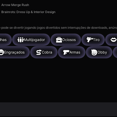
Arrow Merge Rush
Brainrots: Dress Up & Interior Design
 pode se divertir jogando jogos divertidos sem interrupções de downloads, anúnc
lhas
Multijogador
Ociosos
Tiro
Engraçados
Cobra
Armas
Obby