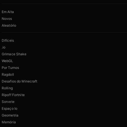
Em Alta
Novos
Aleatório
Difíceis
.io
Grimace Shake
WebGL
Por Turnos
Ragdoll
Desafios do Minecraft
Rolling
Ripoff Fortnite
Sorvete
Espaço Io
Geometria
Memória