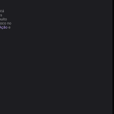
stá
as
muito
foco no
Ação
e