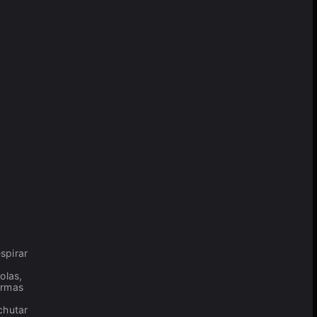
spirar
olas,
armas
chutar