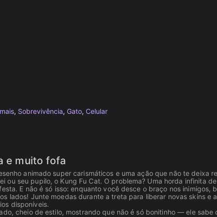
imais
,
Sobrevivência
,
Gato
,
Celular
a e muito fofa
desenho animado super carismáticos e uma ação que não te deixa re
i ou seu pupilo, o Kung Fu Cat. O problema? Uma horda infinita de
esta. E não é só isso: enquanto você desce o braço nos inimigos, b
s lados! Junte moedas durante a treta para liberar novas skins e 
os disponíveis.
ado, cheio de estilo, mostrando que não é só bonitinho — ele sabe 