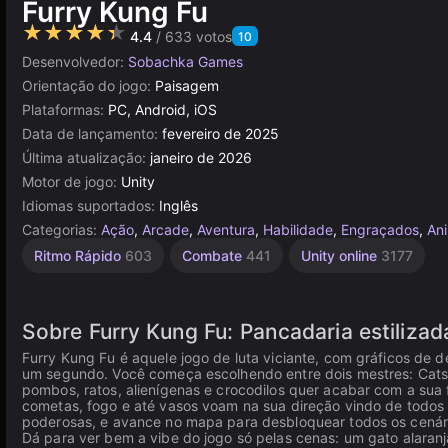
Furry Kung Fu
★★★★★
4.4
/ 633 votos
10
Desenvolvedor:
Sobachka Games
Orientação do jogo:
Paisagem
Plataformas:
PC, Android, iOS
Data de lançamento:
fevereiro de 2025
Última atualização:
janeiro de 2026
Motor de jogo:
Unity
Idiomas suportados:
Inglês
Categorias:
Ação
,
Arcade
,
Aventura
,
Habilidade
,
Engraçados
,
An
Ritmo Rápido
603
Combate
441
Unity online
3177
Sobre Furry Kung Fu: Pancadaria estilizad
Furry Kung Fu é aquele jogo de luta viciante, com gráficos de 
um segundo. Você começa escolhendo entre dois mestres: Catse
pombos, ratos, alienígenas e crocodilos quer acabar com a sua f
cometas, fogo e até vasos voam na sua direção vindo de todos o
poderosas, e avance no mapa para desbloquear todos os cenári
Dá para ver bem a vibe do jogo só pelas cenas: um gato alaranj