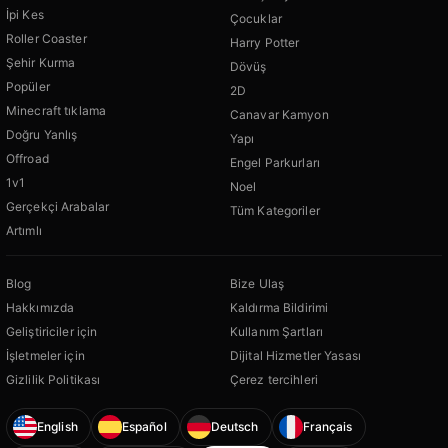
İpi Kes
Çocuklar
Roller Coaster
Harry Potter
Şehir Kurma
Dövüş
Popüler
2D
Minecraft tıklama
Canavar Kamyon
Doğru Yanlış
Yapı
Offroad
Engel Parkurları
1v1
Noel
Gerçekçi Arabalar
Tüm Kategoriler
Artımlı
Blog
Bize Ulaş
Hakkımızda
Kaldırma Bildirimi
Geliştiriciler için
Kullanım Şartları
İşletmeler için
Dijital Hizmetler Yasası
Gizlilik Politikası
Çerez tercihleri
English
Español
Deutsch
Français