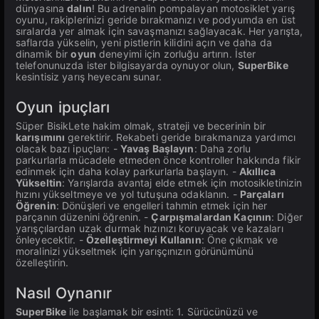
dünyasına
dalın
! Bu adrenalin pompalayan motosiklet yarış
oyunu, rakiplerinizi geride bırakmanızı ve podyumda en üst
sıralarda yer almak için savaşmanızı sağlayacak. Her yarışta,
saflarda yükselin, yeni pistlerin kilidini açın ve daha da
dinamik bir
oyun
deneyimi için zorluğu artırın. İster
telefonunuzda ister bilgisayarda oynuyor olun,
SuperBike
kesintisiz yarış heyecanı sunar.
Oyun ipuçları
Süper BisikLete hakim olmak, strateji ve becerinin bir
karışımını
gerektirir. Rekabeti geride bırakmanıza yardımcı
olacak bazı ipuçları: -
Yavaş Başlayın
: Daha zorlu
parkurlarla mücadele etmeden önce kontroller hakkında fikir
edinmek için daha kolay parkurlarla başlayın. -
Akıllıca
Yükseltin
: Yarışlarda avantaj elde etmek için motosikletinizin
hızını yükseltmeye ve yol tutuşuna odaklanın. -
Parçaları
Öğrenin
: Dönüşleri ve engelleri tahmin etmek için her
parçanın düzenini öğrenin. -
Çarpışmalardan Kaçının
: Diğer
yarışçılardan uzak durmak hızınızı koruyacak ve kazaları
önleyecektir. -
Özelleştirmeyi Kullanın
: Öne çıkmak ve
moralinizi yükseltmek için yarışçınızın görünümünü
özelleştirin.
Nasıl Oynanır
SuperBike
ile başlamak bir esinti: 1. Sürücünüzü ve