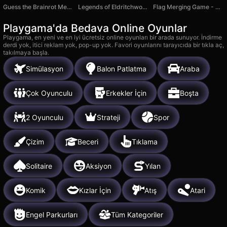
Guess the Brainrot Meme by Sound
Legends of Eldritchwood
Flag Merging Game - Puzzle Game
Playgama'da Bedava Online Oyunlar
Playgama, en yeni ve en iyi ücretsiz online oyunları bir arada sunuyor. İndirme
derdi yok, itici reklam yok, pop-up yok. Favori oyunlarını tarayıcıda bir tıkla aç,
takılmaya başla.
Simülasyon
Balon Patlatma
Araba
Çok Oyunculu
Erkekler İçin
Boşta
2 Oyunculu
Strateji
Spor
Çizim
Beceri
Tıklama
Solitaire
Aksiyon
Yılan
Komik
Kızlar İçin
Atış
Atari
Engel Parkurları
Tüm Kategoriler