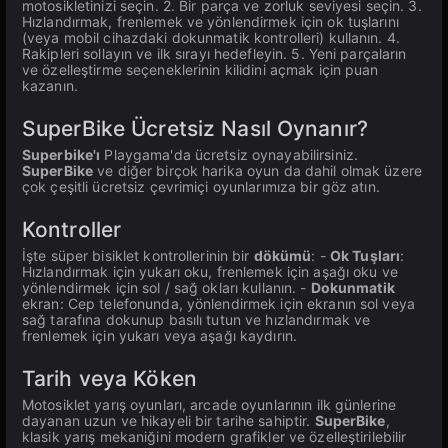
motosikletinizi seçin. 2. Bir parça ve zorluk seviyesi seçin. 3.
Hızlandırmak, frenlemek ve yönlendirmek için ok tuşlarını
(veya mobil cihazdaki dokunmatik kontrolleri) kullanın. 4.
Rakipleri sollayın ve ilk sırayı hedefleyin. 5. Yeni parçaların
ve özelleştirme seçeneklerinin kilidini açmak için puan
kazanın.
SuperBike Ücretsiz Nasıl Oynanır?
Superbike'ı
Playgama'da ücretsiz oynayabilirsiniz.
SuperBike
ve diğer birçok harika oyun da dahil olmak üzere
çok çeşitli ücretsiz çevrimiçi oyunlarımıza bir göz atın.
Kontroller
İşte süper bisiklet kontrollerinin bir
dökümü
: -
Ok Tuşları
:
Hızlandırmak için yukarı oku, frenlemek için aşağı oku ve
yönlendirmek için sol / sağ okları kullanın. -
Dokunmatik
ekran: Cep telefonunda, yönlendirmek için ekranın sol veya
sağ tarafına dokunup basılı tutun ve hızlandırmak ve
frenlemek için yukarı veya aşağı kaydırın.
Tarih veya Köken
Motosiklet yarış oyunları, arcade oyunlarının ilk günlerine
dayanan uzun ve hikayeli bir tarihe sahiptir.
SuperBike
,
klasik yarış mekaniğini modern grafikler ve özelleştirilebilir