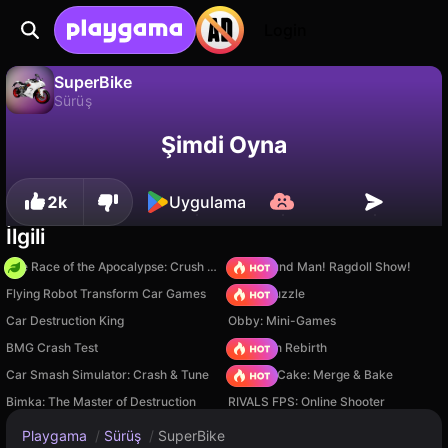
Login
SuperBike
Sürüş
SuperBike, PlayThisGame tarafından yapılmış ücretsiz bir sürüş oyunudur. Playgama'da oyna.
Hayır
Kaydet
İlerlemeyi kaydet!
Şimdi Oyna
2k
Uygulama
İlgili
The Race of the Apocalypse: Crush the Zombies!
Playground Man! Ragdoll Show!
Flying Robot Transform Car Games
Arrow Puzzle
Car Destruction King
Obby: Mini-Games
BMG Crash Test
Stickman Rebirth
Car Smash Simulator: Crash & Tune
Piece of Cake: Merge & Bake
Bimka: The Master of Destruction
RIVALS FPS: Online Shooter
Playgama
/
Sürüş
/
SuperBike