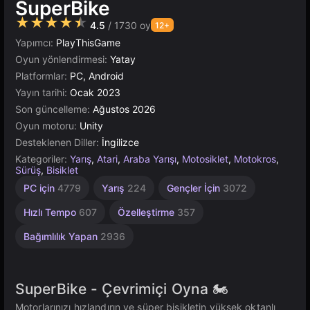
SuperBike
★★★★★
4.5
/ 1730 oy
12+
Yapımcı:
PlayThisGame
Oyun yönlendirmesi:
Yatay
Platformlar:
PC, Android
Yayın tarihi:
Ocak 2023
Son güncelleme:
Ağustos 2026
Oyun motoru:
Unity
Desteklenen Diller:
İngilizce
Kategoriler:
Yarış
,
Atari
,
Araba Yarışı
,
Motosiklet
,
Motokros
,
Sürüş
,
Bisiklet
Heyecan
Sonsuz
Çeviklik
Masaüstü
Bağımsız
Bina
Yüksek
Çocuklar
Tarayıcı
Hız
Araba
Drag
Unity
1
PC için
4779
Yarış
224
Gençler İçin
3072
311
Kazası
Yarışı
Kişilik
Çevrimiçi
637
Kaliteli
2846
2590
5019
Verici
1217
5168
İçin
4145
213
3569
491
1103
1477
3172
Hızlı Tempo
607
Özelleştirme
357
Bağımlılık Yapan
2936
SuperBike - Çevrimiçi Oyna 🏍️
Motorlarınızı hızlandırın ve süper bisikletin yüksek oktanlı