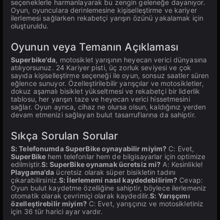
seçeneklerle harmanlayarak bu zengin geleneğe dayanıyor.
Oyun, oyunculara derinlemesine kişiselleştirme ve kariyer
ilerlemesi sağlarken rekabetçi yarışın özünü yakalamak için
oluşturuldu.
Oyunun veya Temanın Açıklaması
Superbike'da
, motosiklet yarışının heyecan verici dünyasına
atılıyorsunuz. 24 Kariyer pisti, üç zorluk seviyesi ve çok
sayıda kişiselleştirme seçeneği ile oyun, sonsuz saatler süren
eğlence sunuyor. Özelleştirilebilir yarışçılar ve motosikletler,
dokuz aşamalı bisiklet yükseltmesi ve rekabetçi bir liderlik
tablosu, her yarışın taze ve heyecan verici hissetmesini
sağlar. Oyun ayrıca, cihaz ne olursa olsun, kaldığınız yerden
devam etmenizi sağlayan bulut tasarruflarına da sahiptir.
Sıkça Sorulan Sorular
S: Telefonumda SuperBike oynayabilir miyim?
C: Evet,
SuperBike
hem telefonlar hem de bilgisayarlar için optimize
edilmiştir.
S: SuperBike oynamak ücretsiz mi?
A: Kesinlikle!
Playgama'da
ücretsiz olarak süper bisikletin tadını
çıkarabilirsiniz.
S: İlerlememi nasıl kaydedebilirim?
Cevap:
Oyun bulut kaydetme özelliğine sahiptir, böylece ilerlemeniz
otomatik olarak çevrimiçi olarak kaydedilir.
S: Yarışçımı
özelleştirebilir miyim?
C: Evet, yarışçınız ve motosikletiniz
için 36 tür harici ayar vardır.