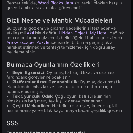
Benzer şekilde,
Wood Blocks Jam
sizi renkli blokları karşılık
gelen kapılara sıralamakla görevlendirir.
Gizli Nesne ve Mantık Mücadeleleri
Bu oyunlar gözlem ve çıkarım becerilerinizi test eder ve
etkileşimli
Akıl
işlevi görür.
Hidden Object: My Hotel
, dağınık
oda ortamlarında gizlenmiş belirli öğeleri bulma görevi verir.
Arrow Escape: Puzzle
içerisinde, birbirine geçmiş okları
hareket ettirmek ve tahtayı temizlemek için doğru sırayı
belirlemelisiniz.
Bulmaca Oyunlarının Özellikleri
Beyin Egzersizi:
Oynanış; hafıza, dikkat ve uzamsal
farkındalık görevlerine odaklanır.
Platformlar Arası Oynanabilirlik:
Oyunlar, dokunmatik
ekranlı mobil cihazlar ve masaüstü fare kontrolleri için
optimize edilmiştir.
Tek Oyunculu Odak:
Çoğu oyun, katı süre sınırları
olmaksızın bağımsız, tek kişilik deneyimler sunar.
Çeşitli Mekanikler:
Hedefler renk eşleştirmeden gizli
nesne aramaya ve blok kaydırmaya kadar çeşitlilik gösterir.
SSS
En popüler Bulmaca oyunları nelerdir?