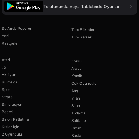
Telefonunda veya Tabletinde Oyunlar
Şu Anda Popüler
Tüm Etiketler
Yeni
Tüm Seriler
Rastgele
Atari
Korku
.io
Araba
Aksiyon
Komik
Bulmaca
Çok Oyunculu
Spor
Atış
Strateji
Yılan
Simülasyon
Silah
Beceri
Tıklama
Balon Patlatma
Solitaire
Kızlar İçin
Çizim
2 Oyunculu
Boşta