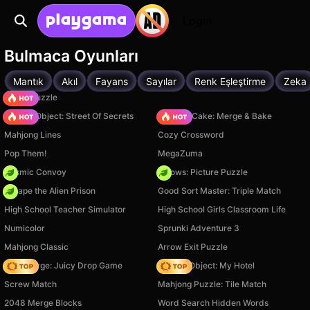
Login
Bulmaca Oyunları
Mantık
Akıl
Fayans
Sayılar
Renk Eşleştirme
Zeka
Arrow Puzzle
Hidden Object: Street Of Secrets
Piece of Cake: Merge & Bake
Mahjong Lines
Cozy Crossword
Pop Them!
MegaZuma
Cosmic Convoy
Arrows: Picture Puzzle
Escape the Alien Prison
Good Sort Master: Triple Match
High School Teacher Simulator
High School Girls Classroom Life
Numicolor
Sprunki Adventure 3
Mahjong Classic
Arrow Exit Puzzle
Fruit Merge: Juicy Drop Game
Hidden Object: My Hotel
Screw Match
Mahjong Puzzle: Tile Match
2048 Merge Blocks
Word Search Hidden Words