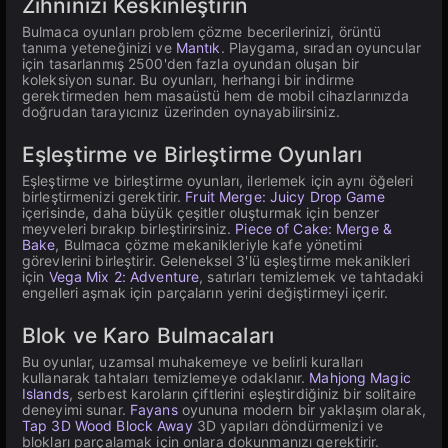
Zihninizi Keskinleştirin
Bulmaca oyunları problem çözme becerilerinizi, örüntü
tanıma yeteneğinizi ve
Mantık
. Playgama, sıradan oyuncular
için tasarlanmış 2500'den fazla oyundan oluşan bir
koleksiyon sunar. Bu oyunları, herhangi bir indirme
gerektirmeden hem masaüstü hem de mobil cihazlarınızda
doğrudan tarayıcınız üzerinden oynayabilirsiniz.
Eşleştirme ve Birleştirme Oyunları
Eşleştirme ve birleştirme oyunları, ilerlemek için aynı öğeleri
birleştirmenizi gerektirir.
Fruit Merge: Juicy Drop Game
içerisinde, daha büyük çeşitler oluşturmak için benzer
meyveleri bırakıp birleştirirsiniz.
Piece of Cake: Merge &
Bake
, Bulmaca çözme mekanikleriyle kafe yönetimi
görevlerini birleştirir. Geleneksel 3'lü eşleştirme mekanikleri
için
Vega Mix 2: Adventure
, satırları temizlemek ve tahtadaki
engelleri aşmak için parçaların yerini değiştirmeyi içerir.
Blok ve Karo Bulmacaları
Bu oyunlar, uzamsal muhakemeye ve belirli kuralları
kullanarak tahtaları temizlemeye odaklanır.
Mahjong Magic
Islands
, serbest karoların çiftlerini eşleştirdiğiniz bir solitaire
deneyimi sunar.
Fayans
oyununa modern bir yaklaşım olarak,
Tap 3D Wood Block Away
3D yapıları döndürmenizi ve
blokları parçalamak için onlara dokunmanızı gerektirir.