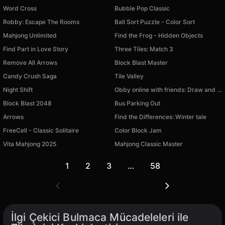
Word Cross
Bubble Pop Classic
Robby: Escape The Rooms
Ball Sort Puzzle - Color Sort
Mahjong Unlimited
Find the Frog - Hidden Objects
Find Part in Love Story
Three Tiles: Match 3
Remove All Arrows
Block Blast Master
Candy Crush Saga
Tile Valley
Night Shift
Obby online with friends: Draw and Jump!
Block Blast 2048
Bus Parking Out
Arrows
Find the Differences: Winter tale
FreeCell - Classic Solitaire
Color Block Jam
Vita Mahjong 2025
Mahjong Classic Master
1
2
3
…
58
İlgi Çekici Bulmaca Mücadeleleri ile