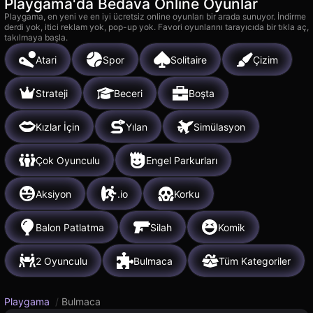
Playgama'da Bedava Online Oyunlar
Playgama, en yeni ve en iyi ücretsiz online oyunları bir arada sunuyor. İndirme
derdi yok, itici reklam yok, pop-up yok. Favori oyunlarını tarayıcıda bir tıkla aç,
takılmaya başla.
Atari
Spor
Solitaire
Çizim
Strateji
Beceri
Boşta
Kızlar İçin
Yılan
Simülasyon
Çok Oyunculu
Engel Parkurları
Aksiyon
.io
Korku
Balon Patlatma
Silah
Komik
2 Oyunculu
Bulmaca
Tüm Kategoriler
Playgama
/
Bulmaca