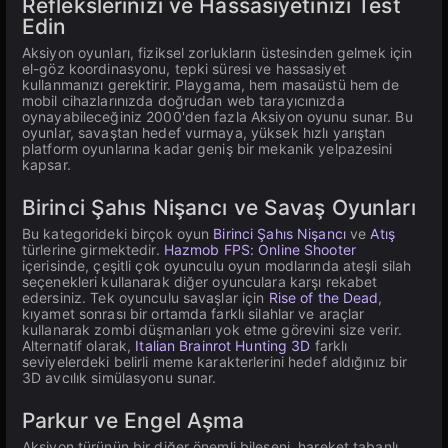
Reflekslerinizi ve Hassasiyetinizi Test
Edin
Aksiyon oyunları, fiziksel zorlukların üstesinden gelmek için
el-göz koordinasyonu, tepki süresi ve hassasiyet
kullanmanızı gerektirir. Playgama, hem masaüstü hem de
mobil cihazlarınızda doğrudan web tarayıcınızda
oynayabileceğiniz 2000'den fazla Aksiyon oyunu sunar. Bu
oyunlar, savaştan hedef vurmaya, yüksek hızlı yarıştan
platform oyunlarına kadar geniş bir mekanik yelpazesini
kapsar.
Birinci Şahıs Nişancı ve Savaş Oyunları
Bu kategorideki birçok oyun
Birinci Şahıs Nişancı
ve
Atış
türlerine girmektedir.
Hazmob FPS: Online Shooter
içerisinde, çeşitli çok oyunculu oyun modlarında ateşli silah
seçenekleri kullanarak diğer oyunculara karşı rekabet
edersiniz. Tek oyunculu savaşlar için
Rise of the Dead
,
kıyamet sonrası bir ortamda farklı silahlar ve araçlar
kullanarak zombi düşmanları yok etme görevini size verir.
Alternatif olarak,
Italian Brainrot Hunting 3D
farklı
seviyelerdeki belirli meme karakterlerini hedef aldığınız bir
3D avcılık simülasyonu sunar.
Parkur ve Engel Aşma
Aksiyon türünün bir diğer önemli bileşeni, hareket tabanlı