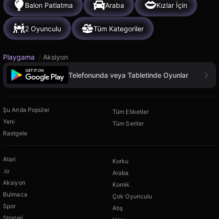
Balon Patlatma
Araba
Kızlar İçin
2 Oyunculu
Tüm Kategoriler
Playgama
/
Aksiyon
Telefonunda veya Tabletinde Oyunlar
Şu Anda Popüler
Tüm Etiketler
Yeni
Tüm Seriler
Rastgele
Atari
Korku
.io
Araba
Aksiyon
Komik
Bulmaca
Çok Oyunculu
Spor
Atış
Strateji