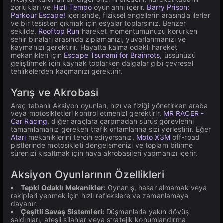
zorlukları ve
Hızlı Tempo
oyunlarını içerir.
Barry Prison:
Parkour Escape!
içerisinde, fiziksel engellerin arasında ilerler
ve bir tesisten çıkmak için eşyalar toplarsınız. Benzer
şekilde,
Rooftop Run
hareket momentumunuzu korurken
şehir binaları arasında zıplamanızı, yuvarlanmanızı ve
kaymanızı gerektirir. Hayatta kalma odaklı hareket
mekanikleri için
Escape Tsunami for Brainrots
, üssünüzü
geliştirmek için kaynak toplarken dalgalar gibi çevresel
tehlikelerden kaçmanızı gerektirir.
Yarış ve Akrobasi
Araç tabanlı Aksiyon oyunları, hızı ve fiziği yönetirken araba
veya motosikletleri kontrol etmenizi gerektirir.
MR RACER -
Car Racing
, diğer araçlara çarpmadan sürüş görevlerini
tamamlamanız gereken trafik ortamlarına sizi yerleştirir. Eğer
Atari
mekaniklerini tercih ediyorsanız,
Moto X3M
off-road
pistlerinde motosikleti dengelemenizi ve toplam bitirme
sürenizi kısaltmak için hava akrobasileri yapmanızı içerir.
Aksiyon Oyunlarının Özellikleri
Tepki Odaklı Mekanikler:
Oynanış, hasar almamak veya
rakipleri yenmek için hızlı reflekslere ve zamanlamaya
dayanır.
Çeşitli Savaş Sistemleri:
Düşmanlarla yakın dövüş
saldırıları, ateşli silahlar veya stratejik konumlandırma