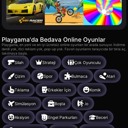
Playgama'da Bedava Online Oyunlar
Playgama, en yeni ve en iyi ücretsiz online oyunları bir arada sunuyor. İndirme
derdi yok, itici reklam yok, pop-up yok. Favori oyunlarını tarayıcıda bir tıkla aç,
takılmaya başla.
Silah
Strateji
Çok Oyunculu
Çizim
Spor
Bulmaca
Atari
Tıklama
Erkekler İçin
Komik
Simülasyon
Boşta
.io
Aksiyon
Engel Parkurları
Beceri