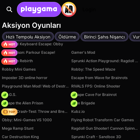
Login
Aksiyon Oyunları
Hızlı Tempolu Aksiyon
Öldürme
Birinci Şahıs Nişancı
Vur
+1 Speed Keyboard Escape: Obby
Barry Prison: Parkour Escape!
Gamer's Mod
Stickman Rebirth
Sprunki Action Playground: Ragdoll Sandbox
Robby Mini Games
Robby: The Speed Maze
Imposter 3D online horror
Escape from Wave for Brainrots
Playground Man Mod! Web of Destruction!
RIVALS FPS: Online Shooter
H.O.G.S.
Escape Cave For Brainrot
Escape the Alien Prison
Core Brigade
Ragdoll Crash-Test: Throw and Break!
Kubz.io
Obby: Mini-Games VS 1000
Flying Robot Transform Car Games
Mega Ramp Stunt
Ragdoll Gun Shooter! Cannon Spinner Playground
Car Destruction King
Sprunki Craft - Sandbox 3D