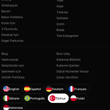
Yılan
Simülasyon
Silah
Beceri
Tıklama
Balon Patlatma
Solitaire
Kızlar İçin
Çizim
2 Oyunculu
Boşta
Erkekler İçin
Tüm Kategoriler
Engel Parkurları
Blog
Bize Ulaş
Hakkımızda
Kaldırma Bildirimi
Geliştiriciler için
Kullanım Şartları
İşletmeler için
Dijital Hizmetler Yasası
Gizlilik Politikası
Çerez tercihleri
English
Español
Deutsch
Français
Italiano
Português
Türkçe
Polski
Indonesia