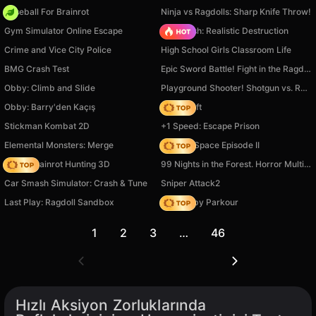
Baseball For Brainrot
Ninja vs Ragdolls: Sharp Knife Throw!
Gym Simulator Online Escape
Car Crush: Realistic Destruction
Crime and Vice City Police
High School Girls Classroom Life
BMG Crash Test
Epic Sword Battle! Fight in the Ragdoll Arena!
Obby: Climb and Slide
Playground Shooter! Shotgun vs. Ragdolls!
Obby: Barry'den Kaçış
Trap Craft
Stickman Kombat 2D
+1 Speed: Escape Prison
Elemental Monsters: Merge
Zombie Space Episode II
Italian Brainrot Hunting 3D
99 Nights in the Forest. Horror Multiplayer
Car Smash Simulator: Crash & Tune
Sniper Attack2
Last Play: Ragdoll Sandbox
Your Obby Parkour
1
2
3
…
46
Hızlı Aksiyon Zorluklarında