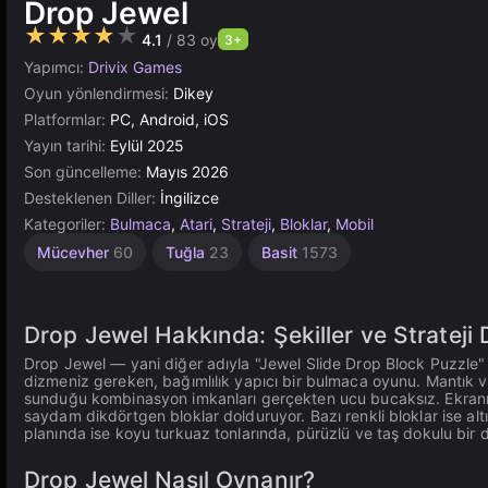
Drop Jewel
★★★★★
4.1
/ 83 oy
3+
Yapımcı:
Drivix Games
Oyun yönlendirmesi:
Dikey
Platformlar:
PC, Android, iOS
Yayın tarihi:
Eylül 2025
Son güncelleme:
Mayıs 2026
Desteklenen Diller:
İngilizce
Kategoriler:
Bulmaca
,
Atari
,
Strateji
,
Bloklar
,
Mobil
Mücevher
60
Tuğla
23
Basit
1573
Drop Jewel Hakkında: Şekiller ve Strateji 
Drop Jewel — yani diğer adıyla "Jewel Slide Drop Block Puzzle"
dizmeniz gereken, bağımlılık yapıcı bir bulmaca oyunu. Mantık ve
sunduğu kombinasyon imkanları gerçekten ucu bucaksız. Ekranın al
saydam dikdörtgen bloklar dolduruyor. Bazı renkli bloklar ise al
planında ise koyu turkuaz tonlarında, pürüzlü ve taş dokulu bir d
Drop Jewel Nasıl Oynanır?