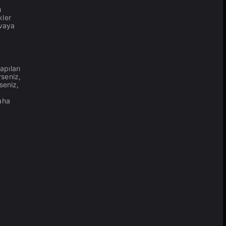
ı
kler
avaya
apıları
rseniz,
seniz,
aha