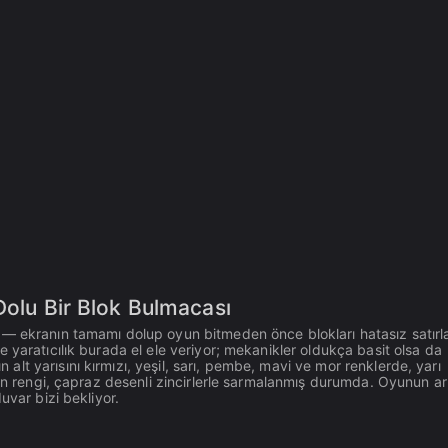
Dolu Bir Blok Bulmacası
 — ekranın tamamı dolup oyun bitmeden önce blokları hatasız satırl
 yaratıcılık burada el ele veriyor; mekanikler oldukça basit olsa da
t yarısını kırmızı, yeşil, sarı, pembe, mavi ve mor renklerde, yarı
tın rengi, çapraz desenli zincirlerle sarmalanmış durumda. Oyunun a
uvar bizi bekliyor.