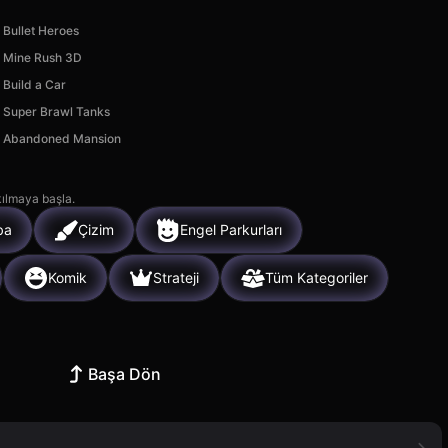
Bullet Heroes
Mine Rush 3D
Build a Car
Super Brawl Tanks
Abandoned Mansion
kılmaya başla.
ba
Çizim
Engel Parkurları
Komik
Strateji
Tüm Kategoriler
Başa Dön