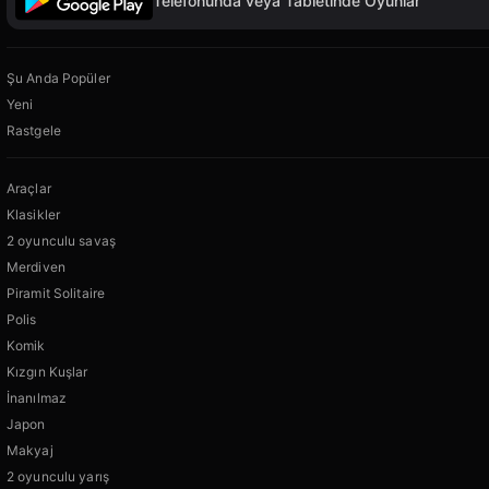
Telefonunda veya Tabletinde Oyunlar
Şu Anda Popüler
Yeni
Rastgele
Araçlar
Klasikler
2 oyunculu savaş
Merdiven
Piramit Solitaire
Polis
Komik
Kızgın Kuşlar
İnanılmaz
Japon
Makyaj
2 oyunculu yarış