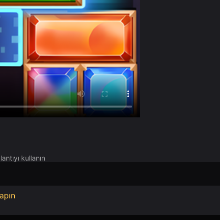
antıyı kullanın
apın