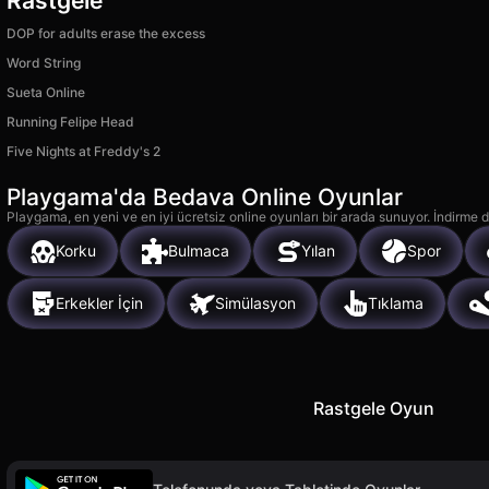
Rastgele
DOP for adults erase the excess
Word String
Sueta Online
Running Felipe Head
Five Nights at Freddy's 2
Playgama'da Bedava Online Oyunlar
Playgama, en yeni ve en iyi ücretsiz online oyunları bir arada sunuyor. İndirme de
Korku
Bulmaca
Yılan
Spor
Erkekler İçin
Simülasyon
Tıklama
Rastgele Oyun