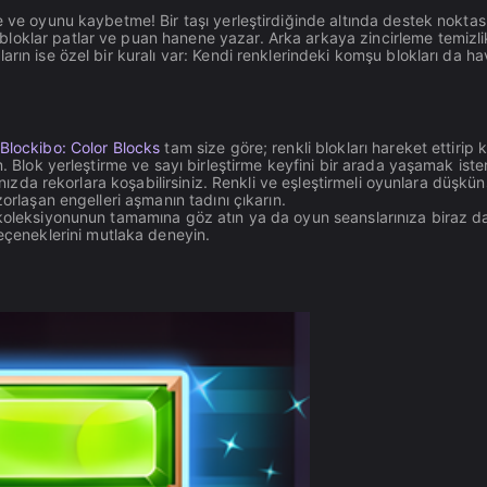
e ve oyunu kaybetme! Bir taşı yerleştirdiğinde altında destek noktas
loklar patlar ve puan hanene yazar. Arka arkaya zincirleme temizli
rın ise özel bir kuralı var: Kendi renklerindeki komşu blokları da h
Blockibo: Color Blocks
tam size göre; renkli blokları hareket ettirip k
. Blok yerleştirme ve sayı birleştirme keyfini bir arada yaşamak iste
zınızda rekorlara koşabilirsiniz. Renkli ve eşleştirmeli oyunlara düşkün
zorlaşan engelleri aşmanın tadını çıkarın.
oleksiyonunun tamamına göz atın ya da oyun seanslarınıza biraz d
çeneklerini mutlaka deneyin.