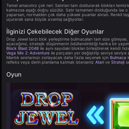
Temel amacımız çok net: Satırları tam doldurarak blokları temizl
kalmazsa aşağı doğru süzülür. Satır tamamen dolduğunda ise o b
yaparsan, normalden çok daha yüksek puanlar alırsın. Renkli taşla
uçurarak sana büyük avantaj sağlıyorlar.
İlginizi Çekebilecek Diğer Oyunlar
Drop Jewel tarzı blok yerleştirme bulmacaları tam size göreyse,
açacağınız, stratejik düşünmenin ödüllendirildiği harika bir yapım
Block Blast 2048
ile aynı sayıdaki blokları birleştirerek kendi hı
Vega Mix 2: Adventure
ile parçaları yer değiştirip seviye seviye 
Mantık sınırlarınızı zorlayacak daha fazla seçenek için
Bulmaca
k
refleks veya derin planlama katmak isterseniz
Atari
ve
Strateji
se
Oyun