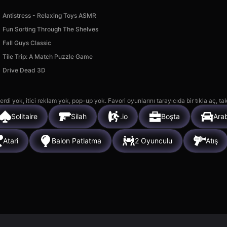
Antistress - Relaxing Toys ASMR
Fun Sorting Through The Shelves
Fall Guys Classic
Tile Trip: A Match Puzzle Game
Drive Dead 3D
rdi yok, itici reklam yok, pop-up yok. Favori oyunlarını tarayıcıda bir tıkla aç, ta
Solitaire
Silah
.io
Boşta
Ara
Atari
Balon Patlatma
2 Oyunculu
Atış