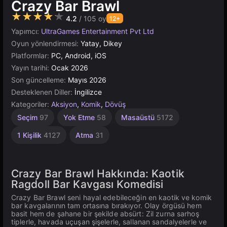
Crazy Bar Brawl
★★★★★
4.2
/ 105 oy
12+
Yapımcı:
UltraGames Entertainment Pvt Ltd
Oyun yönlendirmesi:
Yatay, Dikey
Platformlar:
PC, Android, iOS
Yayın tarihi:
Ocak 2026
Son güncelleme:
Mayıs 2026
Desteklenen Diller:
İngilizce
Kategoriler:
Aksiyon
,
Komik
,
Dövüş
Seçim
97
Yok Etme
58
Masaüstü
5172
1 Kişilik
4127
Atma
31
Crazy Bar Brawl Hakkında: Kaotik
Ragdoll Bar Kavgası Komedisi
Crazy Bar Brawl seni hayal edebileceğin en kaotik ve komik
bar kavgalarının tam ortasına bırakıyor. Olay örgüsü hem
basit hem de şahane bir şekilde absürt: Zil zurna sarhoş
tiplerle, havada uçuşan şişelerle, sallanan sandalyelerle ve