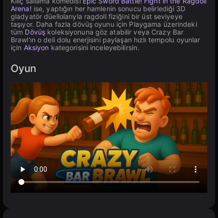
Kılıç sallama komedisi
Epic Sword Battle! Fight in the Ragdoll
Arena!
ise, yaptığın her hamlenin sonucu belirlediği 3D
gladyatör düellolarıyla ragdoll fiziğini bir üst seviyeye
taşıyor. Daha fazla dövüş oyunu için Playgama üzerindeki
tüm
Dövüş
koleksiyonuna göz atabilir veya Crazy Bar
Brawl'ın o deli dolu enerjisini paylaşan hızlı tempolu oyunlar
için
Aksiyon
kategorisini inceleyebilirsin.
Oyun