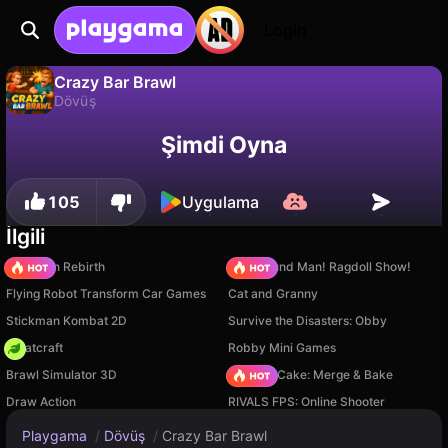
Login
Crazy Bar Brawl
Dövüş
Hayır
Kaydet
İlerlemeyi kaydet!
Crazy Bar Brawl, UltraGames Entertainment Pvt Ltd tarafından yapılmış ücretsiz bir dövüş oyunudur. Playgama'da oyna.
Şimdi Oyna
105
Uygulama
İlgili
Stickman Rebirth
Playground Man! Ragdoll Show!
Flying Robot Transform Car Games
Cat and Granny
Stickman Kombat 2D
Survive the Disasters: Obby
Whatcraft
Robby Mini Games
Brawl Simulator 3D
Piece of Cake: Merge & Bake
Draw Action
RIVALS FPS: Online Shooter
Playgama
/
Dövüş
/
Crazy Bar Brawl