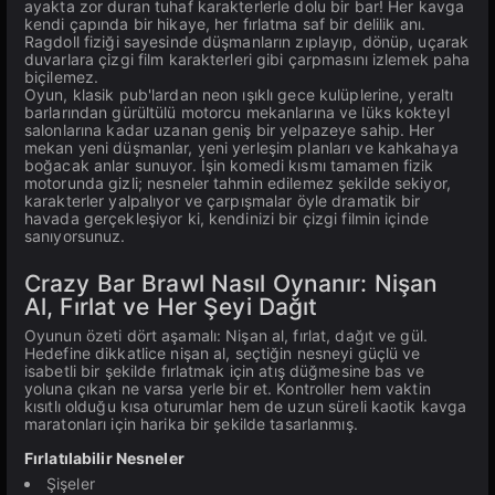
ayakta zor duran tuhaf karakterlerle dolu bir bar! Her kavga
kendi çapında bir hikaye, her fırlatma saf bir delilik anı.
Ragdoll fiziği sayesinde düşmanların zıplayıp, dönüp, uçarak
duvarlara çizgi film karakterleri gibi çarpmasını izlemek paha
biçilemez.
Oyun, klasik pub'lardan neon ışıklı gece kulüplerine, yeraltı
barlarından gürültülü motorcu mekanlarına ve lüks kokteyl
salonlarına kadar uzanan geniş bir yelpazeye sahip. Her
mekan yeni düşmanlar, yeni yerleşim planları ve kahkahaya
boğacak anlar sunuyor. İşin komedi kısmı tamamen fizik
motorunda gizli; nesneler tahmin edilemez şekilde sekiyor,
karakterler yalpalıyor ve çarpışmalar öyle dramatik bir
havada gerçekleşiyor ki, kendinizi bir çizgi filmin içinde
sanıyorsunuz.
Crazy Bar Brawl Nasıl Oynanır: Nişan
Al, Fırlat ve Her Şeyi Dağıt
Oyunun özeti dört aşamalı: Nişan al, fırlat, dağıt ve gül.
Hedefine dikkatlice nişan al, seçtiğin nesneyi güçlü ve
isabetli bir şekilde fırlatmak için atış düğmesine bas ve
yoluna çıkan ne varsa yerle bir et. Kontroller hem vaktin
kısıtlı olduğu kısa oturumlar hem de uzun süreli kaotik kavga
maratonları için harika bir şekilde tasarlanmış.
Fırlatılabilir Nesneler
Şişeler