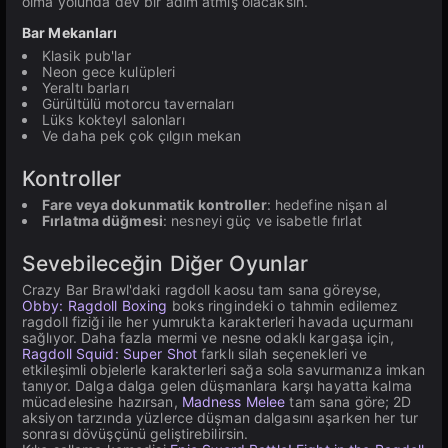
olma yolunda dev bir adım atmış olacaksın.
Bar Mekanları
Klasik pub'lar
Neon gece kulüpleri
Yeraltı barları
Gürültülü motorcu tavernaları
Lüks kokteyl salonları
Ve daha pek çok çılgın mekan
Kontroller
Fare veya dokunmatik kontroller
: hedefine nişan al
Fırlatma düğmesi
: nesneyi güç ve isabetle fırlat
Sevebileceğin Diğer Oyunlar
Crazy Bar Brawl'daki ragdoll kaosu tam sana göreyse,
Obby: Ragdoll Boxing
boks ringindeki o tahmin edilemez
ragdoll fiziği ile her yumrukta karakterleri havada uçurmanı
sağlıyor. Daha fazla mermi ve nesne odaklı kargaşa için,
Ragdoll Squid: Super Shot
farklı silah seçenekleri ve
etkileşimli objelerle karakterleri sağa sola savurmanıza imkan
tanıyor. Dalga dalga gelen düşmanlara karşı hayatta kalma
mücadelesine hazırsan,
Madness Melee
tam sana göre; 2D
aksiyon tarzında yüzlerce düşman dalgasını aşarken her tur
sonrası dövüşçünü geliştirebilirsin.