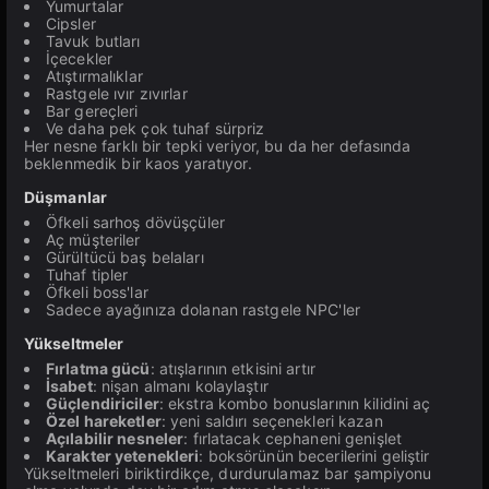
Yumurtalar
Cipsler
Tavuk butları
İçecekler
Atıştırmalıklar
Rastgele ıvır zıvırlar
Bar gereçleri
Ve daha pek çok tuhaf sürpriz
Her nesne farklı bir tepki veriyor, bu da her defasında
beklenmedik bir kaos yaratıyor.
Düşmanlar
Öfkeli sarhoş dövüşçüler
Aç müşteriler
Gürültücü baş belaları
Tuhaf tipler
Öfkeli boss'lar
Sadece ayağınıza dolanan rastgele NPC'ler
Yükseltmeler
Fırlatma gücü
: atışlarının etkisini artır
İsabet
: nişan almanı kolaylaştır
Güçlendiriciler
: ekstra kombo bonuslarının kilidini aç
Özel hareketler
: yeni saldırı seçenekleri kazan
Açılabilir nesneler
: fırlatacak cephaneni genişlet
Karakter yetenekleri
: boksörünün becerilerini geliştir
Yükseltmeleri biriktirdikçe, durdurulamaz bar şampiyonu