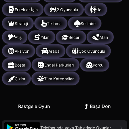
Erkekler İçin
2 Oyunculu
.io
Strateji
Tıklama
Solitaire
Atış
Yılan
Beceri
Atari
Aksiyon
Araba
Çok Oyunculu
Boşta
Engel Parkurları
Korku
Çizim
Tüm Kategoriler
Rastgele Oyun
Başa Dön
Telefonunda veya Tabletinde Oyunlar