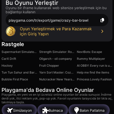
Bu Oyunu Yerleştir
Oyunu bir iframe kullanarak web sitenize yerleştirmek için bu
bağlantıyı kullanın
playgama.com/tr/export/game/crazy-bar-brawl
Oyun Yerleştirmek ve Para Kazanmak
için Giriş Yapın
Rastgele
Supermarket Simulator: Toy World
Strength Simulator: Robbie +1 per Second!
NextBots: Escape
CarX Drift
Oligarch - oil company
Rummy Multiplayer
Hockey
Fruit Chopper
AI OBBY: Every run is unique
Tun Tun Sahur and Barry's Prison
Yarn Sort Master: Cozy Thread Jam
Help me find the items
Bubble First Place
Nutcracker New Years Adventures
Princess Lovely Fashion
Playgama'da Bedava Online Oyunlar
Playgama, en yeni ve en iyi ücretsiz online oyunları bir arada sunuyor. İndirme
derdi yok, itici reklam yok, pop-up yok. Favori oyunlarını tarayıcıda bir tıkla aç,
takılmaya başla.
Simülasyon
Bulmaca
Balon Patlatma