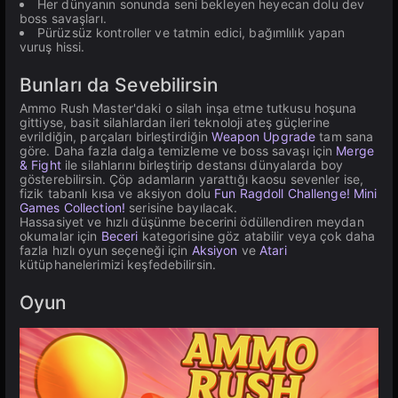
Her dünyanın sonunda seni bekleyen heyecan dolu dev
boss savaşları.
Pürüzsüz kontroller ve tatmin edici, bağımlılık yapan
vuruş hissi.
Bunları da Sevebilirsin
Ammo Rush Master'daki o silah inşa etme tutkusu hoşuna
gittiyse, basit silahlardan ileri teknoloji ateş güçlerine
evrildiğin, parçaları birleştirdiğin
Weapon Upgrade
tam sana
göre. Daha fazla dalga temizleme ve boss savaşı için
Merge
& Fight
ile silahlarını birleştirip destansı dünyalarda boy
gösterebilirsin. Çöp adamların yarattığı kaosu sevenler ise,
fizik tabanlı kısa ve aksiyon dolu
Fun Ragdoll Challenge! Mini
Games Collection!
serisine bayılacak.
Hassasiyet ve hızlı düşünme becerini ödüllendiren meydan
okumalar için
Beceri
kategorisine göz atabilir veya çok daha
fazla hızlı oyun seçeneği için
Aksiyon
ve
Atari
kütüphanelerimizi keşfedebilirsin.
Oyun