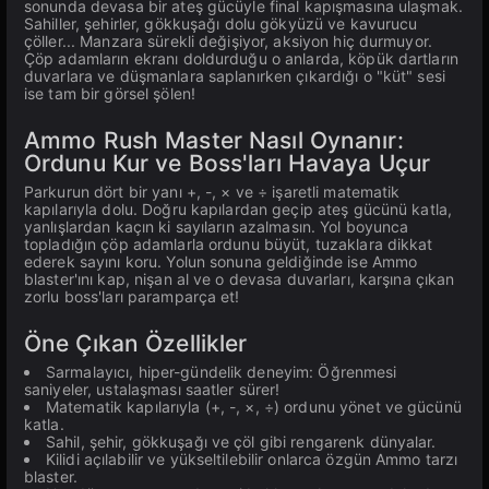
sonunda devasa bir ateş gücüyle final kapışmasına ulaşmak.
Sahiller, şehirler, gökkuşağı dolu gökyüzü ve kavurucu
çöller... Manzara sürekli değişiyor, aksiyon hiç durmuyor.
Çöp adamların ekranı doldurduğu o anlarda, köpük dartların
duvarlara ve düşmanlara saplanırken çıkardığı o "küt" sesi
ise tam bir görsel şölen!
Ammo Rush Master Nasıl Oynanır:
Ordunu Kur ve Boss'ları Havaya Uçur
Parkurun dört bir yanı +, -, × ve ÷ işaretli matematik
kapılarıyla dolu. Doğru kapılardan geçip ateş gücünü katla,
yanlışlardan kaçın ki sayıların azalmasın. Yol boyunca
topladığın çöp adamlarla ordunu büyüt, tuzaklara dikkat
ederek sayını koru. Yolun sonuna geldiğinde ise Ammo
blaster'ını kap, nişan al ve o devasa duvarları, karşına çıkan
zorlu boss'ları paramparça et!
Öne Çıkan Özellikler
Sarmalayıcı, hiper-gündelik deneyim: Öğrenmesi
saniyeler, ustalaşması saatler sürer!
Matematik kapılarıyla (+, -, ×, ÷) ordunu yönet ve gücünü
katla.
Sahil, şehir, gökkuşağı ve çöl gibi rengarenk dünyalar.
Kilidi açılabilir ve yükseltilebilir onlarca özgün Ammo tarzı
blaster.