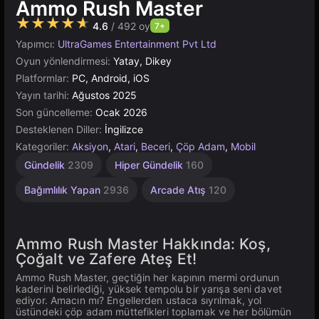
Ammo Rush Master
★★★★★
4.6
/ 492 oy
7+
Yapımcı:
UltraGames Entertainment Pvt Ltd
Oyun yönlendirmesi:
Yatay, Dikey
Platformlar:
PC, Android, iOS
Yayın tarihi:
Ağustos 2025
Son güncelleme:
Ocak 2026
Desteklenen Diller:
İngilizce
Kategoriler:
Aksiyon
,
Atari
,
Beceri
,
Çöp Adam
,
Mobil
Gündelik
2309
Hiper Gündelik
160
Bağımlılık Yapan
2936
Arcade Atış
120
Ammo Rush Master Hakkında: Koş,
Çoğalt ve Zafere Ateş Et!
Ammo Rush Master, geçtiğin her kapının mermi ordunun
kaderini belirlediği, yüksek tempolu bir yarışa seni davet
ediyor. Amacın mı? Engellerden ustaca sıyrılmak, yol
üstündeki çöp adam müttefikleri toplamak ve her bölümün