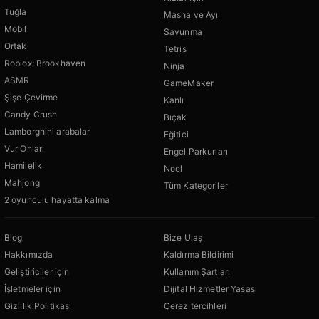
Tuğla
Masha ve Ayı
Mobil
Savunma
Ortak
Tetris
Roblox: Brookhaven
Ninja
ASMR
GameMaker
Şişe Çevirme
Kanlı
Candy Crush
Bıçak
Lamborghini arabalar
Eğitici
Vur Onları
Engel Parkurları
Hamilelik
Noel
Mahjong
Tüm Kategoriler
2 oyunculu hayatta kalma
Blog
Bize Ulaş
Hakkımızda
Kaldırma Bildirimi
Geliştiriciler için
Kullanım Şartları
İşletmeler için
Dijital Hizmetler Yasası
Gizlilik Politikası
Çerez tercihleri