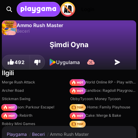
Login
Ammo Rush Master
Beceri
Hayır
Kaydet
İlerlemeyi kaydet!
Ammo Rush Master, UltraGames Entertainment Pvt Ltd tarafından yapılmış ücretsiz bir beceri oyunudur. Playgama'da oyna.
Şimdi Oyna
492
Uygulama
İlgili
Merge Rush Attack
Sprunki World Online RP - Play with Friends!
Archer Road
Sprunki Sandbox: Ragdoll Playground Mode
Stickman Swing
ObbyTycoon: Money Tycoon
Barry Prison: Parkour Escape!
My Town Home: Family Playhouse
Stickman Rebirth
Piece of Cake: Merge & Bake
Robby Mini Games
Hedgies
Playgama
/
Beceri
/
Ammo Rush Master