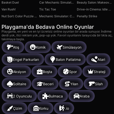
Basket Duel
Car Mechanic Simulator 2025
Beauty Salon: Makeover & Dress Up
Van Rush!
Tic Tac Toe
Drive-in Cinema: Idle Game
Nut Sort: Color Puzzle Game
Mechanic Simulator: Car Repair
Penalty Strike
Playgama'da Bedava Online Oyunlar
Playgama, en yeni ve en iyi ücretsiz online oyunları bir arada sunuyor. İndirme
derdi yok, itici reklam yok, pop-up yok. Favori oyunlarını tarayıcıda bir tıkla aç,
takılmaya başla.
Atış
Komik
Simülasyon
Engel Parkurları
Balon Patlatma
Atari
Aksiyon
Boşta
Spor
Strateji
Solitaire
Beceri
Yılan
Silah
2 Oyunculu
Bulmaca
Araba
Çizim
Korku
.io