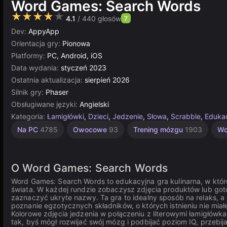
Word Games: Search Words
★★★★★
4.1
/ 440 głosów
7
Dev:
AppyApp
Orientacja gry:
Pionowa
Platformy:
PC, Android, iOS
Data wydania:
styczeń 2023
Ostatnia aktualizacja:
sierpień 2026
Silnik gry:
Phaser
Obsługiwane języki:
Angielski
Kategoria:
Łamigłówki
,
Dzieci
,
Jedzenie
,
Słowa
,
Scrabble
,
Eduka
Łamigłówki
Zbieranie
Zręcznościowe
Komputerowe
Logiczne
Rosyjskie
Multiplayer
Na PC
4785
Owocowe
93
Trening mózgu
1903
Wc
1798
887
5026
1235
73
5173
2595
O Word Games: Search Words
Word Games: Search Words to edukacyjna gra kulinarna, w któ
świata. W każdej rundzie zobaczysz zdjęcia produktów lub goto
zaznaczyć ukryte nazwy. Ta gra to idealny sposób na relaks, a p
poznanie egzotycznych składników, o których istnieniu nie miałe
Kolorowe zdjęcia jedzenia w połączeniu z literowymi łamigłówk
tak, byś mógł rozwijać swój mózg i podbijać poziom IQ, przebija