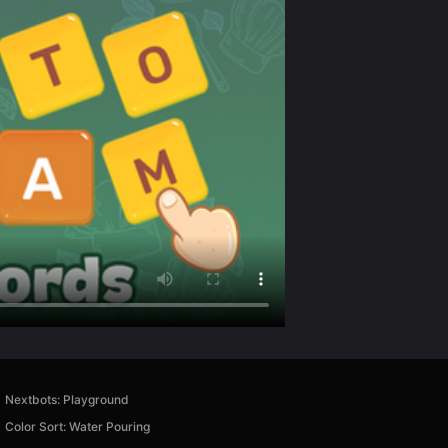
Nextbots: Playground
Color Sort: Water Pouring