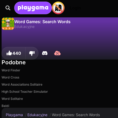
Login
Word Games: Search Words
Edukacyjne
Nie
Zapisz
Zapisz postępy!
Word Games: Search Words to darmowa gra edukacyjne od AppyApp. Zagraj online na Playgama.
440
Podobne
Word Finder
Word Cross
Word Associations Solitaire
High School Teacher Simulator
Word Solitaire
Baldi
Playgama
/
Edukacyjne
/
Word Games: Search Words