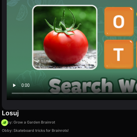
Losuj
Obby: Grow a Garden Brainrot
Obby: Skateboard tricks for Brainrots!