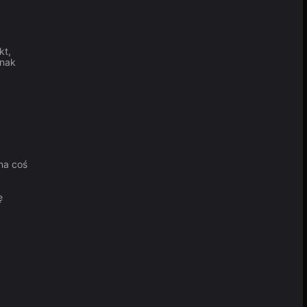
kt,
znak
na coś
ę