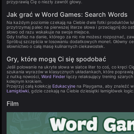
przyprawią Cię o niezły zawrót głowy.
Jak grać w Word Games: Search Words
Na każdym poziomie czekają na Ciebie dwie fotki produktów lub 
przytrzymaj palec na pierwszej literze słowa i przeciągnij do ost
słowo od razu wskakuje na swoje miejsce.
Gdy trafisz na danie, którego za nic nie możesz rozpoznać, z
Spróbuj szczęścia w losowaniu dodatkowych monet. Główny cel 
słownictwo o całą masę kulinarnych ciekawostek.
Gry, które mogą Ci się spodobać
Jeśli polowanie na ukryte słowa w siatce liter to coś, co kręci Ci
szukania wyrazów w klasycznych układankach, które poprawią 
z nutką nowości,
Word Finder
łączy relaksujący trening szaryc
kolejnym krokiem.
Przejrzyj całą kolekcję
Edukacyjne
na Playgama, aby znaleźć wię
Łamigłówki
, gdzie czekają na Ciebie dziesiątki łamigłówek logic
Film