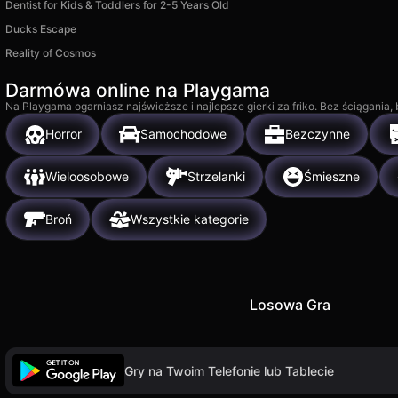
Dentist for Kids & Toddlers for 2-5 Years Old
Ducks Escape
Reality of Cosmos
Darmówa online na Playgama
Na Playgama ogarniasz najświeższe i najlepsze gierki za friko. Bez ściągania
Horror
Samochodowe
Bezczynne
Wieloosobowe
Strzelanki
Śmieszne
Broń
Wszystkie kategorie
Losowa Gra
Gry na Twoim Telefonie lub Tablecie