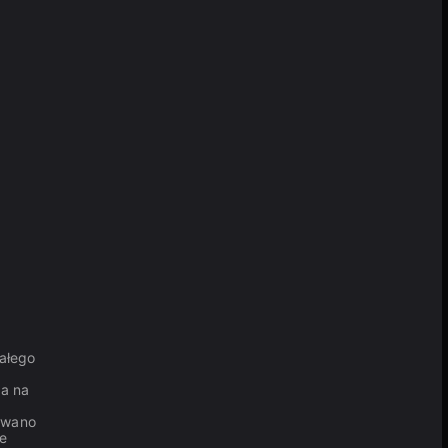
ałego
sa na
towano
re