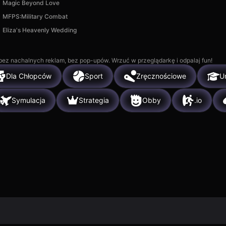
Magic Beyond Love
MFPS:Military Combat
Eliza's Heavenly Wedding
, bez nachalnych reklam, bez pop-upów. Wrzuć w przeglądarkę i odpalaj fun!
Dla Chłopców
Sport
Zręcznościowe
U
Symulacja
Strategia
Obby
.io