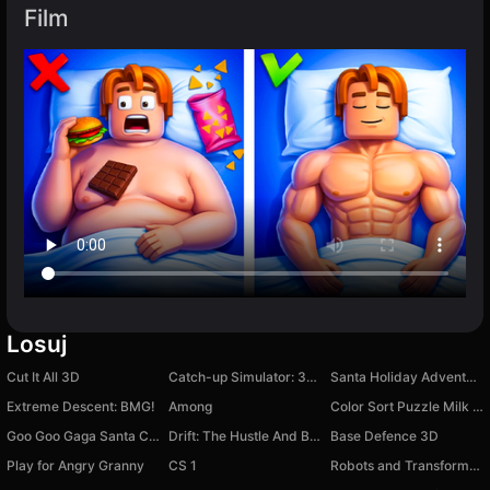
Film
Losuj
Cut It All 3D
Catch-up Simulator: 3D Survival Racing
Santa Holiday Adventure Game
Extreme Descent: BMG!
Among
Color Sort Puzzle Milk Tea Sorting
Goo Goo Gaga Santa Claus vs Poppy Playtime 5
Drift: The Hustle And Bustle In Japan
Base Defence 3D
Play for Angry Granny
CS 1
Robots and Transformers Coloring Book for Boys