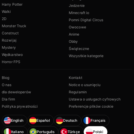
Harry Potter
Jedzenie
Walki
Minecraft io
2D
Pomni Digital Circus
Monster Truck
Owocowe
Construct
Anime
Rozwijaj
Obby
Mystery
Świąteczne
Wędkarstwo
Wszystkie kategorie
Horror FPS
Blog
Kontakt
O nas
Notice o usunięciu
dla deweloperów
Regulamin
Dla firm
Ustawa o usługach cyfrowych
Polityka prywatności
Preferencje plików cookie
English
Español
Deutsch
Français
Italiano
Português
Türkçe
Polski