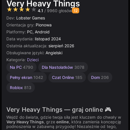
Very Heavy Things
★★★★★
4.1
/ 9960 głosów
12
Dev:
Lobster Games
Orientacja gry:
Pionowa
Platformy:
PC, Android
Data wydania:
listopad 2024
Ostatnia aktualizacja:
sierpień 2026
Obsługiwane języki:
Angielski
Kategoria:
Dzieci
Postacie
Nieskończoność
Zręcznościowe
Komputerowe
Rosyjskie
Multiplayer
Dla
Na PC
4790
Dla Nastolatków
3078
Dzieci
1801
414
5030
5172
2594
2850
1481
Pełny ekran
1042
Czat Online
185
Dom
206
Roblox
813
Very Heavy Things — graj online 🎮
Wejdź do świata, gdzie twoja siła jest kluczem do chwały w
Very Heavy Things
, grze
online
, która zamienia koncepcję
podnoszenia w zabawną przygodę! Niezależnie od tego,