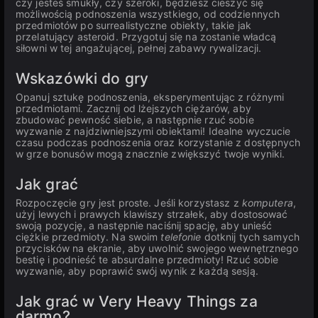
czy jesteś smukły, czy szeroki, będziesz cieszyć się
możliwością podnoszenia wszystkiego, od codziennych
przedmiotów po surrealistyczne obiekty, takie jak
przelatujący asteroid. Przygotuj się na zostanie władcą
siłowni w tej angażującej, pełnej zabawy rywalizacji.
Wskazówki do gry
Opanuj sztukę podnoszenia, eksperymentując z różnymi
przedmiotami. Zacznij od lżejszych ciężarów, aby
zbudować pewność siebie, a następnie rzuć sobie
wyzwanie z najdziwniejszymi obiektami! Idealne wyczucie
czasu podczas podnoszenia oraz korzystanie z dostępnych
w grze bonusów mogą znacznie zwiększyć twoje wyniki.
Jak grać
Rozpoczęcie gry jest proste. Jeśli korzystasz z
komputera
,
użyj lewych i prawych klawiszy strzałek, aby dostosować
swoją pozycję, a następnie naciśnij spację, aby unieść
ciężkie przedmioty. Na swoim
telefonie
dotknij tych samych
przycisków na ekranie, aby uwolnić swojego wewnętrznego
bestię i podnieść te absurdalne przedmioty! Rzuć sobie
wyzwanie, aby poprawić swój wynik z każdą sesją.
Jak grać w Very Heavy Things za
darmo?