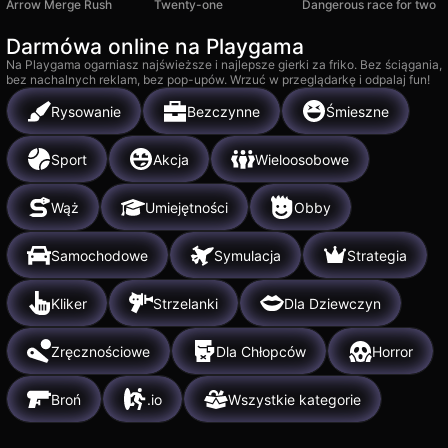
Arrow Merge Rush
Twenty-one
Dangerous race for two
Darmówa online na Playgama
Na Playgama ogarniasz najświeższe i najlepsze gierki za friko. Bez ściągania,
bez nachalnych reklam, bez pop-upów. Wrzuć w przeglądarkę i odpalaj fun!
Rysowanie
Bezczynne
Śmieszne
Sport
Akcja
Wieloosobowe
Wąż
Umiejętności
Obby
Samochodowe
Symulacja
Strategia
Kliker
Strzelanki
Dla Dziewczyn
Zręcznościowe
Dla Chłopców
Horror
Broń
.io
Wszystkie kategorie