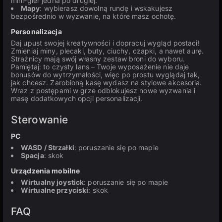
mini-gier jedna po drugiej.
Mapy
: wybierasz dowolną rundę i wskakujesz
bezpośrednio w wyzwanie, na które masz ochotę.
Personalizacja
Daj upust swojej kreatywności i dopracuj wygląd postaci!
Zmieniaj miny, plecaki, buty, ciuchy, czapki, a nawet aurę.
Strażnicy mają swój własny zestaw broni do wyboru.
Pamiętaj: to czysty lans – Twoje wyposażenie nie daje
bonusów do wytrzymałości, więc po prostu wyglądaj tak,
jak chcesz. Zarobioną kasę wydasz na stylowe akcesoria.
Wraz z postępami w grze odblokujesz nowe wyzwania i
masę dodatkowych opcji personalizacji.
Sterowanie
PC
WASD / Strzałki
: poruszanie się po mapie
Spacja
: skok
Urządzenia mobilne
Wirtualny joystick
: poruszanie się po mapie
Wirtualne przyciski
: skok
FAQ