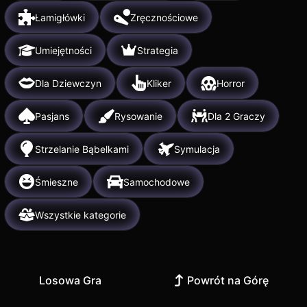
Łamigłówki
Zręcznościowe
Umiejętności
Strategia
Dla Dziewczyn
Kliker
Horror
Pasjans
Rysowanie
Dla 2 Graczy
Strzelanie Bąbelkami
Symulacja
Śmieszne
Samochodowe
Wszystkie kategorie
Losowa Gra
Powrót na Górę