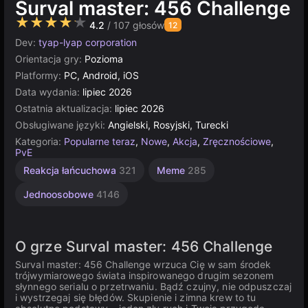
Surval master: 456 Challenge
★★★★★
4.2
/ 107 głosów
12
Dev:
tyap-lyap corporation
Orientacja gry:
Pozioma
Platformy:
PC, Android, iOS
Data wydania:
lipiec 2026
Ostatnia aktualizacja:
lipiec 2026
Obsługiwane języki:
Angielski, Rosyjski, Turecki
Kategoria:
Popularne teraz
,
Nowe
,
Akcja
,
Zręcznościowe
,
PvE
Reakcja łańcuchowa
321
Meme
285
Jednoosobowe
4146
O grze Surval master: 456 Challenge
Surval master: 456 Challenge wrzuca Cię w sam środek
trójwymiarowego świata inspirowanego drugim sezonem
słynnego serialu o przetrwaniu. Bądź czujny, nie odpuszczaj
i wystrzegaj się błędów. Skupienie i zimna krew to tu