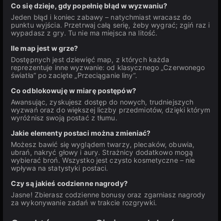
Co się dzieje, gdy popełnię błąd w wyzwaniu?
Jeden błąd i koniec zabawy – natychmiast wracasz do
punktu wyjścia. Przetrwaj całą serię, żeby wygrać; zgiń raz i
wypadasz z gry. Tu nie ma miejsca na litość.
Ile map jest w grze?
Dostępnych jest dziewięć map, z których każda
reprezentuje inne wyzwanie: od klasycznego „Czerwonego
światła” po zacięte „Przeciąganie liny”.
Co odblokowuję w miarę postępów?
Awansując, zyskujesz dostęp do nowych, trudniejszych
wyzwań oraz do większej liczby przedmiotów, dzięki którym
wyróżnisz swoją postać z tłumu.
Jakie elementy postaci można zmieniać?
Możesz bawić się wyglądem twarzy, plecaków, obuwia,
ubrań, nakryć głowy i aury. Strażnicy dodatkowo mogą
wybierać broń. Wszystko jest czysto kosmetyczne – nie
wpływa na statystyki postaci.
Czy są jakieś codzienne nagrody?
Jasne! Zbierasz codzienne bonusy oraz zgarniasz nagrody
za wykonywanie zadań w trakcie rozgrywki.