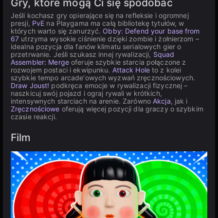
Gry, które mogą Ci się spodobać
Jeśli kochasz gry opierające się na refleksie i ogromnej
presji,
PvE
na Playgama ma całą bibliotekę tytułów, w
których warto się zanurzyć.
Obby: Defend your base from
67
utrzyma wysokie ciśnienie dzięki zombie i żołnierzom –
idealna pozycja dla fanów klimatu serialowych gier o
przetrwanie. Jeśli szukasz innej rywalizacji,
Squad
Assembler: Merge
oferuje szybkie starcia połączone z
rozwojem postaci i ekwipunku.
Attack Hole
to z kolei
szybkie tempo arcade'owych wyzwań zręcznościowych.
Draw Joust!
podkręca emocje w rywalizacji fizycznej –
naszkicuj swój pojazd i ograj rywali w krótkich,
intensywnych starciach na arenie. Zarówno
Akcja
, jak i
Zręcznościowe
oferują więcej pozycji dla graczy o szybkim
czasie reakcji.
Film