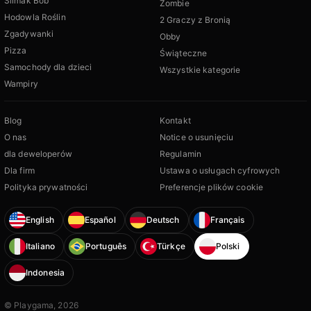
Ślimak Bob
Zombie
Hodowla Roślin
2 Graczy z Bronią
Zgadywanki
Obby
Pizza
Świąteczne
Samochody dla dzieci
Wszystkie kategorie
Wampiry
Blog
Kontakt
O nas
Notice o usunięciu
dla deweloperów
Regulamin
Dla firm
Ustawa o usługach cyfrowych
Polityka prywatności
Preferencje plików cookie
English
Español
Deutsch
Français
Italiano
Português
Türkçe
Polski
Indonesia
© Playgama, 2026