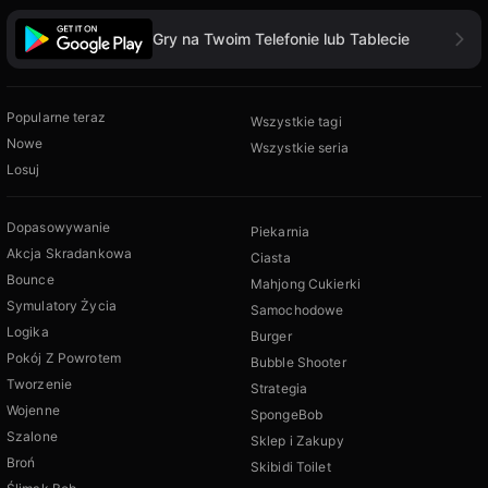
Gry na Twoim Telefonie lub Tablecie
Popularne teraz
Wszystkie tagi
Nowe
Wszystkie seria
Losuj
Dopasowywanie
Piekarnia
Akcja Skradankowa
Ciasta
Bounce
Mahjong Cukierki
Symulatory Życia
Samochodowe
Logika
Burger
Pokój Z Powrotem
Bubble Shooter
Tworzenie
Strategia
Wojenne
SpongeBob
Szalone
Sklep i Zakupy
Broń
Skibidi Toilet