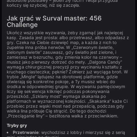
absolutne podstawy – jeden zły ruch i Twoja przygoda
kończy się szybciej, niż się zaczęła.
Jak grać w Surval master: 456
Challenge
Ukończ wszystkie wyzwania, żeby zgarnąć jak najwięcej
kasy. Zasada jest prosta: albo przetrwasz, albo odpadasz z
gry. Czeka na Ciebie dziewięć map, a każda z nich to
zupełnie inna próba nerwów. W „Czerwonym świetle,
zielonym świetle” zasuwasz, gdy światło jest zielone, i
zamierasz w bezruchu, gdy zmienia kolor na czerwony –
musisz jako pierwszy dotrzeć do mety. „Dalgona Candy”
wymaga chirurgicznej precyzji przy wycinaniu kształtu z
kruchego ciasteczka; pęknie? Żołnierz już wyciąga broń. W
trybie „Mingle” lądujesz na obrotowej platformie, gdzie
otwierają się konkretne pokoje, a Ty musisz wbiec do
środka w odpowiedniej grupie. W wyzwaniu pamięciowym
liczy się sekwencja kliknięć podczas pokonywania
przeszkód. „Szklany most” wymaga skakania po
platformach w wyznaczonej kolejności. „Skakanka” każe Ci
przebiec przez wąski most nad przepaścią, podczas gdy
wielka lina próbuje Cię strącić. Do tego dochodzi
„Przeciąganie liny” – bezlitosna walka z przeciwnikiem.
Tryby gry
Przetrwanie
: wychodzisz z lobby i mierzysz się z serią