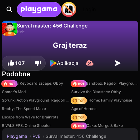
Login
Surval master: 456 Challenge
PvE
Nie
Zapisz
Zapisz postępy!
Surval master: 456 Challenge to darmowa gra pve od tyap-lyap corporation. Zagraj online na Playgama.
Graj teraz
107
Aplikacja
Podobne
+1 Speed Keyboard Escape: Obby
Sprunki Sandbox: Ragdoll Playground Mode
Gamer's Mod
Survive the Disasters: Obby
Sprunki Action Playground: Ragdoll Sandbox
My Town Home: Family Playhouse
Robby: The Speed Maze
Age of Heroes
Escape from Wave for Brainrots
Hedgies
RIVALS FPS: Online Shooter
Piece of Cake: Merge & Bake
Playgama
/
PvE
/
Surval master: 456 Challenge