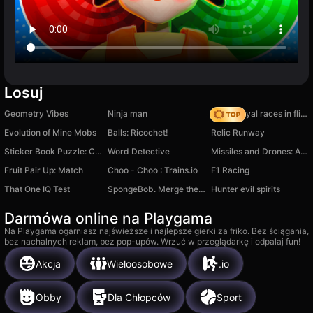
Losuj
Geometry Vibes
Ninja man
Obby Royal races in flight
Evolution of Mine Mobs
Balls: Ricochet!
Relic Runway
Sticker Book Puzzle: Color By Number
Word Detective
Missiles and Drones: A Strike On A Military Base
Fruit Pair Up: Match
Choo - Choo : Trains.io
F1 Racing
That One IQ Test
SpongeBob. Merge the Characters
Hunter evil spirits
Darmówa online na Playgama
Na Playgama ogarniasz najświeższe i najlepsze gierki za friko. Bez ściągania,
bez nachalnych reklam, bez pop-upów. Wrzuć w przeglądarkę i odpalaj fun!
Akcja
Wieloosobowe
.io
Obby
Dla Chłopców
Sport