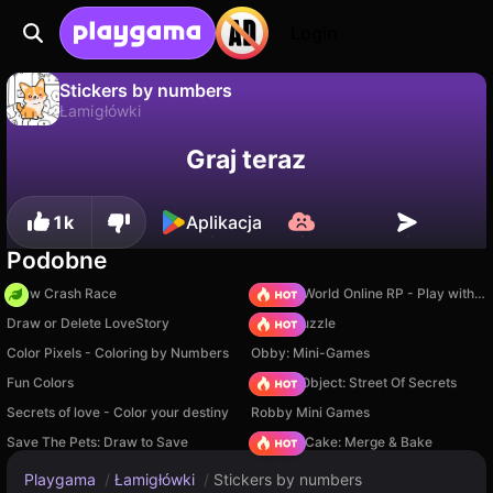
Login
Stickers by numbers
Łamigłówki
Nie
Zapisz
Zapisz postępy!
Stickers by numbers to darmowa gra łamigłówki od Sulagaev Evgeniy. Zagraj online na Playgama.
Graj teraz
1k
Aplikacja
Podobne
Draw Crash Race
Sprunki World Online RP - Play with Friends!
Draw or Delete LoveStory
Arrow Puzzle
Color Pixels - Coloring by Numbers
Obby: Mini-Games
Fun Colors
Hidden Object: Street Of Secrets
Secrets of love - Color your destiny
Robby Mini Games
Save The Pets: Draw to Save
Piece of Cake: Merge & Bake
Playgama
/
Łamigłówki
/
Stickers by numbers