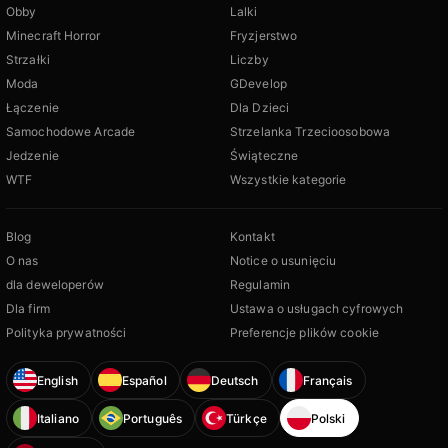
Obby
Lalki
Minecraft Horror
Fryzjerstwo
Strzałki
Liczby
Moda
GDevelop
Łączenie
Dla Dzieci
Samochodowe Arcade
Strzelanka Trzecioosobowa
Jedzenie
Świąteczne
WTF
Wszystkie kategorie
Blog
Kontakt
O nas
Notice o usunięciu
dla deweloperów
Regulamin
Dla firm
Ustawa o usługach cyfrowych
Polityka prywatności
Preferencje plików cookie
English
Español
Deutsch
Français
Italiano
Português
Türkçe
Polski