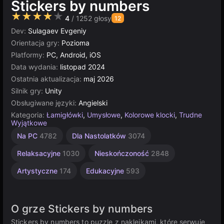
Stickers by numbers
★★★★★
4
/ 1252 głosy
12
Dev:
Sulagaev Evgeniy
Orientacja gry:
Pozioma
Platformy:
PC, Android, iOS
Data wydania:
listopad 2024
Ostatnia aktualizacja:
maj 2026
Silnik gry:
Unity
Obsługiwane języki:
Angielski
Kategoria:
Łamigłówki
,
Umysłowe
,
Kolorowe klocki
,
Trudne
Wyjątkowe
Łamigłówki
Zręcznościowe
Komputerowe
Proste
Multiplayer
Unity
Na PC
4782
Dla Nastolatków
3074
online
1573
5023
1237
5173
2593
3175
Relaksacyjne
1030
Nieskończoność
2848
Artystyczne
174
Edukacyjne
593
O grze Stickers by numbers
Stickers by numbers to puzzle z naklejkami, które serwuje