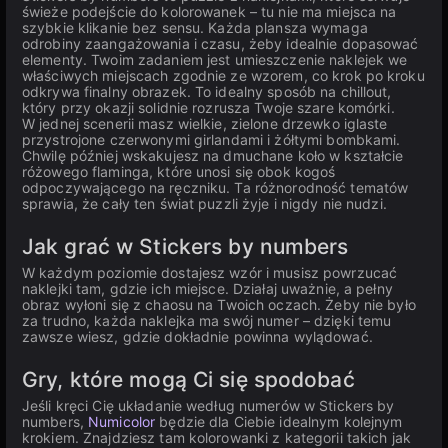
świeże podejście do kolorowanek – tu nie ma miejsca na
szybkie klikanie bez sensu. Każda plansza wymaga
odrobiny zaangażowania i czasu, żeby idealnie dopasować
elementy. Twoim zadaniem jest umieszczenie naklejek we
właściwych miejscach zgodnie ze wzorem, co krok po kroku
odkrywa finalny obrazek. To idealny sposób na chillout,
który przy okazji solidnie rozrusza Twoje szare komórki.
W jednej scenerii masz wielkie, zielone drzewko iglaste
przystrojone czerwonymi girlandami i żółtymi bombkami.
Chwilę później wskakujesz na dmuchane koło w kształcie
różowego flaminga, które unosi się obok kogoś
odpoczywającego na ręczniku. Ta różnorodność tematów
sprawia, że cały ten świat puzzli żyje i nigdy nie nudzi.
Jak grać w Stickers by numbers
W każdym poziomie dostajesz wzór i musisz powrzucać
naklejki tam, gdzie ich miejsce. Działaj uważnie, a pełny
obraz wyłoni się z chaosu na Twoich oczach. Żeby nie było
za trudno, każda naklejka ma swój numer – dzięki temu
zawsze wiesz, gdzie dokładnie powinna wylądować.
Gry, które mogą Ci się spodobać
Jeśli kręci Cię układanie według numerów w Stickers by
numbers,
Numicolor
będzie dla Ciebie idealnym kolejnym
krokiem. Znajdziesz tam kolorowanki z kategorii takich jak