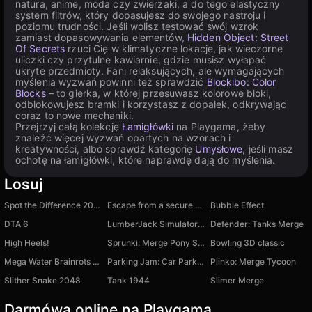
natura, anime, moda czy zwierzaki, a do tego elastyczny
system filtrów, który dopasujesz do swojego nastroju i
poziomu trudności. Jeśli wolisz testować swój wzrok
zamiast dopasowywania elementów,
Hidden Object: Street
Of Secrets
rzuci Cię w klimatyczne lokacje, jak wieczorne
uliczki czy przytulne kawiarnie, gdzie musisz wyłapać
ukryte przedmioty. Fani relaksujących, ale wymagających
myślenia wyzwań powinni też sprawdzić
Blockibo: Color
Blocks
– to gierka, w której przesuwasz kolorowe bloki,
odblokowujesz bramki i korzystasz z dopałek, odkrywając
coraz to nowe mechaniki.
Przejrzyj całą kolekcję
Łamigłówki
na Playgama, żeby
znaleźć więcej wyzwań opartych na wzorach i
kreatywności, albo sprawdź kategorię
Umysłowe
, jeśli masz
ochotę na łamigłówki, które naprawdę dają do myślenia.
Losuj
Spot the Difference 2024
Escape from a secure prison 3D
Bubble Effect
DTA 6
LumberJack Simulator 3D
Defender: Tanks Merge
High Heels!
Sprunki: Merge Pony Sprunki
Bowling 3D classic
Mega Water Brainrots Online
Parking Jam: Car Parking
Plinko: Merge Tycoon
Slither Snake 2048
Tank 1944
Slimer Merge
Darmówa online na Playgama