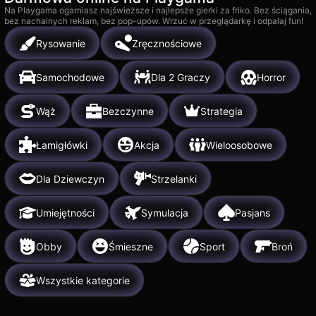
Na Playgama ogarniasz najświeższe i najlepsze gierki za friko. Bez ściągania,
bez nachalnych reklam, bez pop-upów. Wrzuć w przeglądarkę i odpalaj fun!
Rysowanie
Zręcznościowe
Samochodowe
Dla 2 Graczy
Horror
Wąż
Bezczynne
Strategia
Łamigłówki
Akcja
Wieloosobowe
Dla Dziewczyn
Strzelanki
Umiejętności
Symulacja
Pasjans
Obby
Śmieszne
Sport
Broń
Wszystkie kategorie