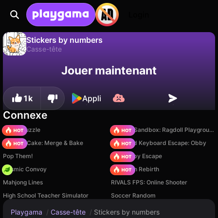
Login
Stickers by numbers
Casse-tête
Sauvegardez la
Non
Enregistrer
Jouer maintenant
Stickers by numbers est un jeu de casse-tête gratuit par Sulagaev Evgeniy. Joue-y en ligne sur Playgama.
progression !
1k
Appli
Connexe
Arrow Puzzle
Sprunki Sandbox: Ragdoll Playground Mode
Piece of Cake: Merge & Bake
+1 Speed Keyboard Escape: Obby
Pop Them!
Your Obby Escape
Cosmic Convoy
Stickman Rebirth
Mahjong Lines
RIVALS FPS: Online Shooter
High School Teacher Simulator
Soccer Random
Playgama
/
Casse-tête
/
Stickers by numbers