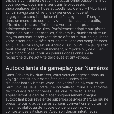
Stickers by Numbers est un jeu occasionnel passionnant où
vous pouvez vous immerger dans le processus
thérapeutique de l'art des autocollants. Ce jeu HTML5 basé
sur un navigateur offre une expérience unique et
engageante sans inscription ni téléchargement. Plongez
dans un monde de couleurs vives et de puzzles créatifs,
offrant des heures infinies de divertissement pour les
adolescents et les adultes. Parfaitement adapté aux plates-
formes de bureau et mobiles, Stickers by Numbers offre un
moyen amusant et relaxant de se détendre tout en aiguisant
votre attention aux détails et en stimulant vos compétences
en QI. Que vous soyez sur Android, iOS ou PC, ce jeu gratuit
peut être apprécié à tout moment, n'importe où, ce qui en
fait un choix idéal pour les joueurs occasionnels à la
recherche d'une activité délicieuse et anti-stress.
Autocollants de gameplay par Numéros
Dans Stickers by Numbers, vous vous engagerez dans un
voyage créatif pour compléter des puzzles d'art
d'autocollants vibrants. Avec une variété de niveaux et de
lieux uniques, le jeu offre une nouvelle tournure aux activités
de coloriage traditionnelles. Les joueurs de tous âges
apprécieront le défi de placer soigneusement chaque
autocollant pour révéler de superbes œuvres d'art. Le jeu ne
présente pas d'adversaires au sens conventionnel du terme,
mais met plutôt au défi votre concentration et vos
compétences artistiques. Avec son design intuitif et sa