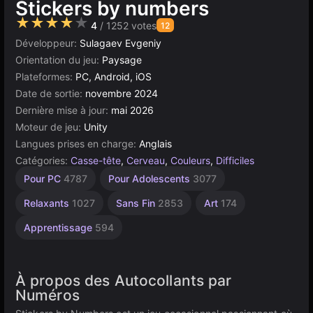
Stickers by numbers
★★★★★
4
/ 1252 votes
12
Développeur:
Sulagaev Evgeniy
Orientation du jeu:
Paysage
Plateformes:
PC, Android, iOS
Date de sortie:
novembre 2024
Dernière mise à jour:
mai 2026
Moteur de jeu:
Unity
Langues prises en charge:
Anglais
Catégories:
Casse-tête
,
Cerveau
,
Couleurs
,
Difficiles
Esprit
Agilité
Bureau
Simples
Navigateur
Unity
Pour PC
4787
Pour Adolescents
3077
2594
1231
5173
en
1571
5027
ligne
Relaxants
1027
Sans Fin
2853
Art
174
3177
Apprentissage
594
À propos des Autocollants par
Numéros