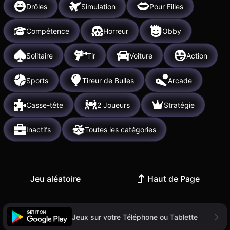
Drôles
Simulation
Pour Filles
Compétence
Horreur
Obby
Solitaire
Tir
Voiture
Action
Sports
Tireur de Bulles
Arcade
Casse-tête
2 Joueurs
Stratégie
Inactifs
Toutes les catégories
Jeu aléatoire
Haut de Page
Jeux sur votre Téléphone ou Tablette