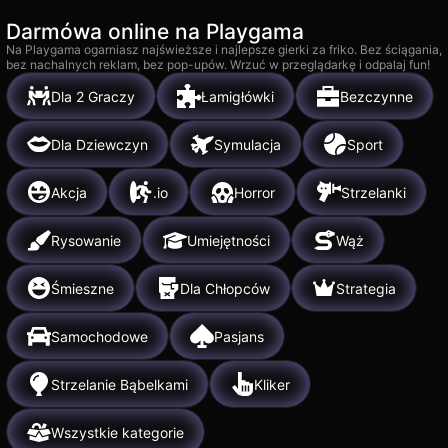
Darmówa online na Playgama
Na Playgama ogarniasz najświeższe i najlepsze gierki za friko. Bez ściągania,
bez nachalnych reklam, bez pop-upów. Wrzuć w przeglądarkę i odpalaj fun!
Dla 2 Graczy
Łamigłówki
Bezczynne
Dla Dziewczyn
Symulacja
Sport
Akcja
.io
Horror
Strzelanki
Rysowanie
Umiejętności
Wąż
Śmieszne
Dla Chłopców
Strategia
Samochodowe
Pasjans
Strzelanie Bąbelkami
Kliker
Wszystkie kategorie