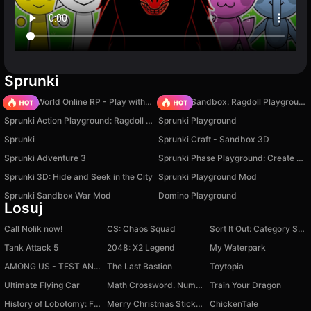
Sprunki
Sprunki World Online RP - Play with Friends!
Sprunki Sandbox: Ragdoll Playground Mode
Sprunki Action Playground: Ragdoll Sandbox
Sprunki Playground
Sprunki
Sprunki Craft - Sandbox 3D
Sprunki Adventure 3
Sprunki Phase Playground: Create Sprunki and Music
Sprunki 3D: Hide and Seek in the City
Sprunki Playground Mod
Sprunki Sandbox War Mod
Domino Playground
Losuj
Call Nolik now!
CS: Chaos Squad
Sort It Out: Category Sort
Tank Attack 5
2048: X2 Legend
My Waterpark
AMONG US - TEST AND MINI GAMES
The Last Bastion
Toytopia
Ultimate Flying Car
Math Crossword. Number Puzzle
Train Your Dragon
History of Lobotomy: Fire In The Hole
Merry Christmas Stickman
ChickenTale