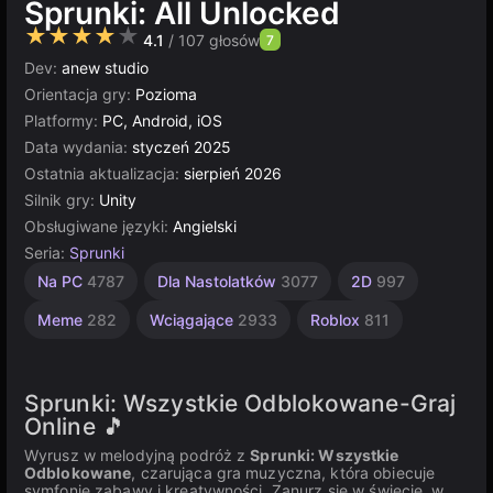
Sprunki: All Unlocked
★★★★★
4.1
/ 107 głosów
7
Dev:
anew studio
Orientacja gry:
Pozioma
Platformy:
PC, Android, iOS
Data wydania:
styczeń 2025
Ostatnia aktualizacja:
sierpień 2026
Silnik gry:
Unity
Obsługiwane języki:
Angielski
Seria:
Sprunki
Nieskończoność
Komputerowe
Jednoosobowe
Strategiczne
Multiplayer
Rytmiczne
Unity
Hip
Dla
Na PC
4787
Dla Nastolatków
3077
2D
997
Hop
Dzieci
online
5027
3572
91
5173
4120
2849
3177
1481
20
Meme
282
Wciągające
2933
Roblox
811
Sprunki: Wszystkie Odblokowane-Graj
Online 🎵
Wyrusz w melodyjną podróż z
Sprunki: Wszystkie
Odblokowane
, czarująca gra muzyczna, która obiecuje
symfonię zabawy i kreatywności. Zanurz się w świecie, w