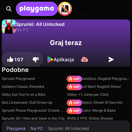
Login
Sprunki: All Unlocked
Na PC
Nie
Zapisz
Zapisz postępy!
Sprunki: All Unlocked to darmowa gra na pc od anew studio. Zagraj online na Playgama.
Graj teraz
107
Aplikacja
Podobne
Sprunki Playground
Sprunki Sandbox: Ragdoll Playground Mode
Solitaire Classic Klondike
Playground Man! Ragdoll Show!
Obby but You're on a Bike
Obby: +1 Jump per Click
Idol Livestream: Doll Dress Up
Hidden Object: Street Of Secrets
Sprunki Phase Playground: Create Sprunki and Music
Piece of Cake: Merge & Bake
Sprunki 3D: Hide and Seek in the City
RIVALS FPS: Online Shooter
Playgama
/
Na PC
/
Sprunki: All Unlocked