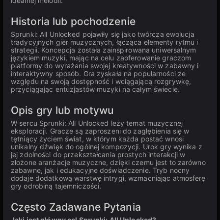
idealnej melodii.
Historia lub pochodzenie
Sprunki: All Unlocked pojawiły się jako twórcza ewolucja
tradycyjnych gier muzycznych, łącząca elementy rytmu i
strategii. Koncepcja została zainspirowana uniwersalnym
językiem muzyki, mając na celu zaoferowanie graczom
platformy do wyrażania swojej kreatywności w zabawny i
interaktywny sposób. Gra zyskała na popularności ze
względu na swoją dostępność i wciągającą rozgrywkę,
przyciągając entuzjastów muzyki na całym świecie.
Opis gry lub motywu
W sercu Sprunki: All Unlocked leży temat muzycznej
eksploracji. Gracze są zaproszeni do zagłębienia się w
tętniący życiem świat, w którym każda postać wnosi
unikalny dźwięk do ogólnej kompozycji. Urok gry wynika z
jej zdolności do przekształcania prostych interakcji w
złożone aranżacje muzyczne, dzięki czemu jest to zarówno
zabawne, jak i edukacyjne doświadczenie. Tryb nocny
dodaje dodatkową warstwę intrygi, wzmacniając atmosferę
gry odrobiną tajemniczości.
Często Zadawane Pytania
Jaki jest główny cel Sprunki: All Unlocked?