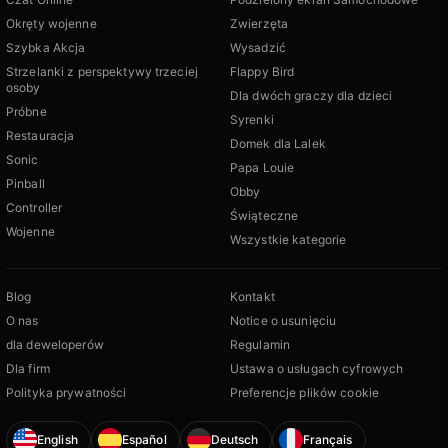
Okręty wojenne
Zwierzęta
Szybka Akcja
Wysadzić
Strzelanki z perspektywy trzeciej
Flappy Bird
osoby
Dla dwóch graczy dla dzieci
Próbne
Syrenki
Restauracja
Domek dla Lalek
Sonic
Papa Louie
Pinball
Obby
Controller
Świąteczne
Wojenne
Wszystkie kategorie
Blog
Kontakt
O nas
Notice o usunięciu
dla deweloperów
Regulamin
Dla firm
Ustawa o usługach cyfrowych
Polityka prywatności
Preferencje plików cookie
English
Español
Deutsch
Français