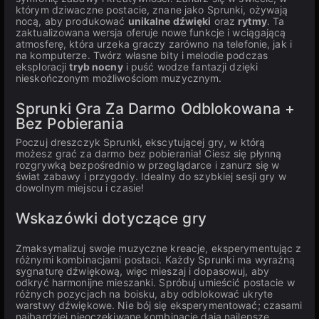
którym dziwaczne postacie, znane jako Sprunki, ożywają
nocą, aby produkować
unikalne dźwięki
oraz
rytmy
. Ta
zaktualizowana wersja oferuje nowe funkcje i wciągającą
atmosferę, która urzeka graczy zarówno na telefonie, jak i
na komputerze. Twórz własne bity i melodie podczas
eksploracji
tryb nocny
i puść wodze fantazji dzięki
nieskończonym możliwościom muzycznym.
Sprunki Gra Za Darmo Odblokowana +
Bez Pobierania
Poczuj dreszczyk Sprunki, ekscytującej gry, w którą
możesz grać za darmo bez pobierania! Ciesz się płynną
rozgrywką bezpośrednio w przeglądarce i zanurz się w
świat zabawy i przygody. Idealny do szybkiej sesji gry w
dowolnym miejscu i czasie!
Wskazówki dotyczące gry
Zmaksymalizuj swoje muzyczne kreacje, eksperymentując z
różnymi kombinacjami postaci. Każdy Sprunki ma wyraźną
sygnaturę dźwiękową, więc mieszaj i dopasowuj, aby
odkryć harmonijne mieszanki. Spróbuj umieścić postacie w
różnych pozycjach na boisku, aby odblokować ukryte
warstwy dźwiękowe. Nie bój się eksperymentować; czasami
najbardziej nieoczekiwane kombinacje dają najlepsze