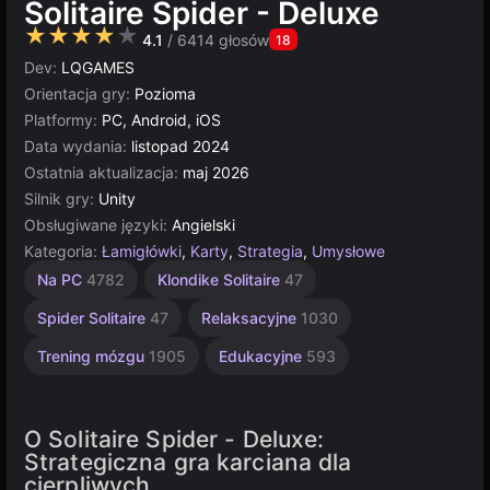
Solitaire Spider - Deluxe
★★★★★
4.1
/ 6414 głosów
18
Dev:
LQGAMES
Orientacja gry:
Pozioma
Platformy:
PC, Android, iOS
Data wydania:
listopad 2024
Ostatnia aktualizacja:
maj 2026
Silnik gry:
Unity
Obsługiwane języki:
Angielski
Kategoria:
Łamigłówki
,
Karty
,
Strategia
,
Umysłowe
Łamigłówki
Zręcznościowe
Jednoosobowe
Rosyjskie
Multiplayer
Unity
Na PC
4782
Klondike Solitaire
47
online
1798
5023
1236
2593
4143
3175
Spider Solitaire
47
Relaksacyjne
1030
Trening mózgu
1905
Edukacyjne
593
O Solitaire Spider - Deluxe:
Strategiczna gra karciana dla
cierpliwych