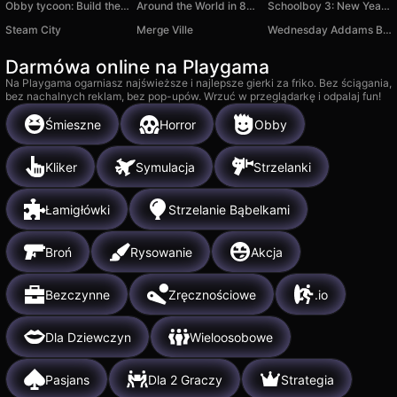
Obby tycoon: Build the city of dreams
Around the World in 80 Days: Hidden Quest
Schoolboy 3: New Year's holidays!
Steam City
Merge Ville
Wednesday Addams Beauty Salon
Darmówa online na Playgama
Na Playgama ogarniasz najświeższe i najlepsze gierki za friko. Bez ściągania,
bez nachalnych reklam, bez pop-upów. Wrzuć w przeglądarkę i odpalaj fun!
Śmieszne
Horror
Obby
Kliker
Symulacja
Strzelanki
Łamigłówki
Strzelanie Bąbelkami
Broń
Rysowanie
Akcja
Bezczynne
Zręcznościowe
.io
Dla Dziewczyn
Wieloosobowe
Pasjans
Dla 2 Graczy
Strategia