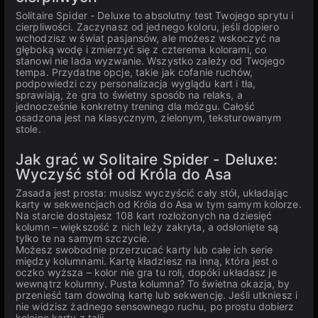
Solitaire Spider - Deluxe to absolutny test Twojego sprytu i
cierpliwości. Zaczynasz od jednego koloru, jeśli dopiero
wchodzisz w świat pasjansów, ale możesz wskoczyć na
głęboką wodę i zmierzyć się z czterema kolorami, co
stanowi nie lada wyzwanie. Wszystko zależy od Twojego
tempa. Przydatne opcje, takie jak cofanie ruchów,
podpowiedzi czy personalizacja wyglądu kart i tła,
sprawiają, że gra to świetny sposób na relaks, a
jednocześnie konkretny trening dla mózgu. Całość
osadzona jest na klasycznym, zielonym, teksturowanym
stole.
Jak grać w Solitaire Spider - Deluxe:
Wyczyść stół od Króla do Asa
Zasada jest prosta: musisz wyczyścić cały stół, układając
karty w sekwencjach od Króla do Asa w tym samym kolorze.
Na starcie dostajesz 108 kart rozłożonych na dziesięć
kolumn – większość z nich leży zakryta, a odsłonięte są
tylko te na samym szczycie.
Możesz swobodnie przerzucać karty lub całe ich serie
między kolumnami. Kartę kładziesz na inną, która jest o
oczko wyższa – kolor nie gra tu roli, dopóki układasz je
wewnątrz kolumny. Pusta kolumna? To świetna okazja, by
przenieść tam dowolną kartę lub sekwencję. Jeśli utkniesz i
nie widzisz żadnego sensownego ruchu, po prostu dobierz
kolejne karty z talii.