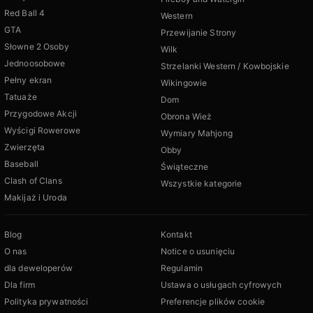
Red Ball 4
Western
GTA
Przewijanie Strony
Słowne 2 Osoby
Wilk
Jednoosobowe
Strzelanki Western / Kowbojskie
Pełny ekran
Wikingowie
Tatuaże
Dom
Przygodowe Akcji
Obrona Wież
Wyścigi Rowerowe
Wymiary Mahjong
Zwierzęta
Obby
Baseball
Świąteczne
Clash of Clans
Wszystkie kategorie
Makijaż i Uroda
Blog
Kontakt
O nas
Notice o usunięciu
dla deweloperów
Regulamin
Dla firm
Ustawa o usługach cyfrowych
Polityka prywatności
Preferencje plików cookie