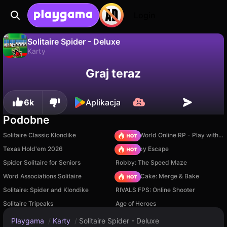
Login
Solitaire Spider - Deluxe
Karty
Nie
Zapisz
Zapisz postępy!
Solitaire Spider - Deluxe to darmowa gra karty od LQGAMES. Zagraj online na Playgama.
Graj teraz
6k
Aplikacja
Podobne
Solitaire Classic Klondike
Sprunki World Online RP - Play with Friends!
Texas Hold'em 2026
Your Obby Escape
Spider Solitaire for Seniors
Robby: The Speed Maze
Word Associations Solitaire
Piece of Cake: Merge & Bake
Solitaire: Spider and Klondike
RIVALS FPS: Online Shooter
Solitaire Tripeaks
Age of Heroes
Playgama
/
Karty
/
Solitaire Spider - Deluxe