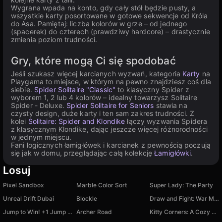
Wygrana wpada na konto, gdy cały stół będzie pusty, a
wszystkie karty posortowane w gotowe sekwencje od Króla
do Asa. Pamiętaj: liczba kolorów w grze – od jednego
(spacerek) do czterech (prawdziwy hardcore) – drastycznie
zmienia poziom trudności.
Gry, które mogą Ci się spodobać
Jeśli szukasz więcej karcianych wyzwań, kategoria
Karty
na
Playgama to miejsce, w którym na pewno znajdziesz coś dla
siebie.
Spider Solitaire "Classic"
to klasyczny Spider z
wyborem 1, 2 lub 4 kolorów – idealny towarzysz Solitaire
Spider - Deluxe.
Spider Solitaire for Seniors
stawia na
czysty design, duże karty i ten sam zakres trudności. Z
kolei
Solitaire: Spider and Klondike
łączy wyzwania Spidera
z klasycznym Klondike, dając jeszcze więcej różnorodności
w jednym miejscu.
Fani logicznych łamigłówek i karcianek z pewnością poczują
się jak w domu, przeglądając całą kolekcję
Łamigłówki
.
Losuj
Pixel Sandbox
Marble Color Sort
Super Lady: The Party
Unreal Drift Dubai
Blockle
Draw and Fight: War Machines!
Jump to Win! +1 Jump per second
Archer Road
Kitty Corners: A Cozy Logic Puzzle