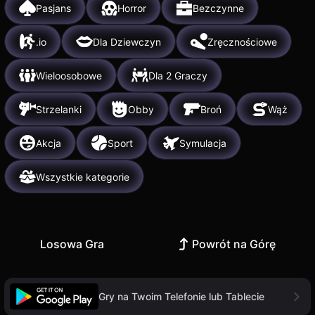
Pasjans
Horror
Bezczynne
.io
Dla Dziewczyn
Zręcznościowe
Wieloosobowe
Dla 2 Graczy
Strzelanki
Obby
Broń
Wąż
Akcja
Sport
Symulacja
Wszystkie kategorie
Losowa Gra
Powrót na Górę
Gry na Twoim Telefonie lub Tablecie