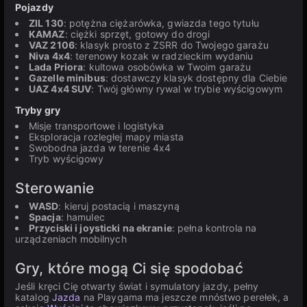
Pojazdy
ZIL 130
: potężna ciężarówka, gwiazda tego tytułu
KAMAZ
: ciężki sprzęt, gotowy do drogi
VAZ 2106
: klasyk prosto z ZSRR do Twojego garażu
Niva 4x4
: terenowy kozak w radzieckim wydaniu
Lada Priora
: kultowa osobówka w Twoim garażu
Gazelle minibus
: dostawczy klasyk dostępny dla Ciebie
UAZ 4x4 SUV
: Twój główny rywal w trybie wyścigowym
Tryby gry
Misje transportowe i logistyka
Eksploracja rozległej mapy miasta
Swobodna jazda w terenie 4x4
Tryb wyścigowy
Sterowanie
WASD
: kieruj postacią i maszyną
Spacja
: hamulec
Przyciski i joysticki na ekranie
: pełna kontrola na
urządzeniach mobilnych
Gry, które mogą Ci się spodobać
Jeśli kręci Cię otwarty świat i symulatory jazdy, pełny
katalog
Jazda
na Playgama ma jeszcze mnóstwo perełek, a