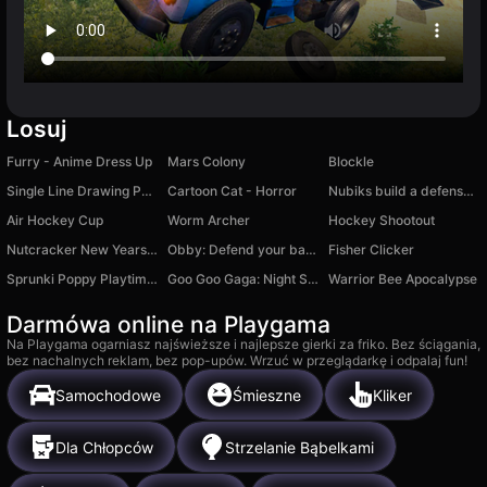
Losuj
Furry - Anime Dress Up
Mars Colony
Blockle
Single Line Drawing Puzzle
Cartoon Cat - Horror
Nubiks build a defense vs zombies
Air Hockey Cup
Worm Archer
Hockey Shootout
Nutcracker New Years Adventures
Obby: Defend your base from 67
Fisher Clicker
Sprunki Poppy Playtime MOD
Goo Goo Gaga: Night Shift
Warrior Bee Apocalypse
Darmówa online na Playgama
Na Playgama ogarniasz najświeższe i najlepsze gierki za friko. Bez ściągania,
bez nachalnych reklam, bez pop-upów. Wrzuć w przeglądarkę i odpalaj fun!
Samochodowe
Śmieszne
Kliker
Dla Chłopców
Strzelanie Bąbelkami