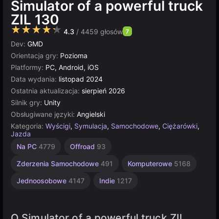
Simulator of a powerful truck
ZIL 130
★★★★★
4.3
/ 4459 głosów
7
Dev:
GMD
Orientacja gry:
Pozioma
Platformy:
PC, Android, iOS
Data wydania:
listopad 2024
Ostatnia aktualizacja:
sierpień 2026
Silnik gry:
Unity
Obsługiwane języki:
Angielski
Kategoria:
Wyścigi
,
Symulacja
,
Samochodowe
,
Ciężarówki
,
Jazda
Samochodowe
Strategiczne
Otwarty
Pixel
Multiplayer
Samochody
Unity
Retro
Na PC
4779
Offroad
93
online
Samochody
Art
terenowe
świat
5019
3569
163
438
3172
382
29
8
Zderzenia Samochodowe
491
Komputerowe
5168
Jednoosobowe
4147
Indie
1217
O Simulator of a powerful truck ZIL