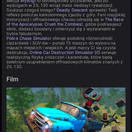
sekcja
Wyścigi
to obowiązkowy przystanek, jeśli po
wyścigach w ZIL 130 wciąż masz niedosyt rywalizacji.
Szukasz czegoś innego?
Deadly Descent
sprawdzi Twój
refleks podczas karkołomnego zjazdu z góry. Fani rosyjskiej
motoryzacji i offroadowego chaosu odnajdą się w
The Race
of the Apocalypse: Crush the Zombies!
, gdzie podrasujesz
silnik, dodasz boostery i zmierzysz się z wyzwaniami w
trybie fabularnym.
Police Chase Simulator
oferuje podobną różnorodność
ciężarówek i SUV-ów – ponad 15 maszyn do wyboru na
mapach miejskich i wiejskich. A jeśli marzy Ci się czysta
destrukcja,
Online Car Destruction Simulator 3D
serwuje
realistyczną fizykę zniszczeń i karambole, które będą
świetnym uzupełnieniem offroadowych klimatów znanych z
ZIL 130.
Film