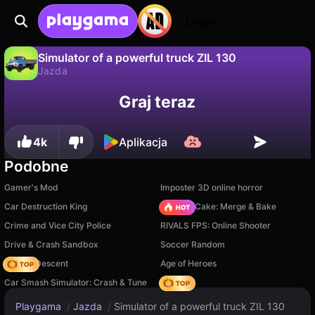
Login
Simulator of a powerful truck ZIL 130
Jazda
Nie
Zapisz
Zapisz postępy!
Simulator of a powerful truck ZIL 130 to darmowa gra jazda od GMD. Zagraj online na Playgama.
Graj teraz
4k
Aplikacja
Podobne
Gamer's Mod
Imposter 3D online horror
Car Destruction King
Piece of Cake: Merge & Bake
Crime and Vice City Police
RIVALS FPS: Online Shooter
Drive & Crash Sandbox
Soccer Random
Deadly Descent
Age of Heroes
Car Smash Simulator: Crash & Tune
Hedgies
Playgama
/
Jazda
/
Simulator of a powerful truck ZIL 130