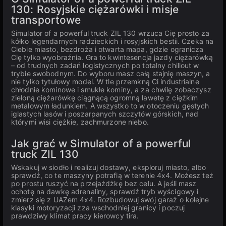
130: Rosyjskie ciężarówki i misje
transportowe
Simulator of a powerful truck ZIL 130 wrzuca Cię prosto za
kółko legendarnych radzieckich i rosyjskich bestii. Czeka na
Ciebie miasto, bezdroża i otwarta mapa, gdzie ogranicza
Cię tylko wyobraźnia. Gra to kwintesencja jazdy ciężarówką
– od trudnych zadań logistycznych po totalny chillout w
trybie swobodnym. Do wyboru masz całą stajnię maszyn, a
nie tylko tytułowy model. W tle przemkną Ci industrialne
chłodnie kominowe i smukłe kominy, a za chwilę zobaczysz
zieloną ciężarówkę ciągnącą ogromną lawetę z ciężkim
metalowym ładunkiem. A wszystko to w otoczeniu gęstych
iglastych lasów i poszarpanych szczytów górskich, nad
którymi wisi ciężkie, zachmurzone niebo.
Jak grać w Simulator of a powerful
truck ZIL 130
Wskakuj w siodło i realizuj dostawy, eksploruj miasto, albo
sprawdź, co te maszyny potrafią w terenie 4x4. Możesz też
po prostu ruszyć na przejażdżkę bez celu. A jeśli masz
ochotę na dawkę adrenaliny, sprawdź tryb wyścigowy i
zmierz się z UAZem 4x4. Rozbudowuj swój garaż o kolejne
klasyki motoryzacji zza wschodniej granicy i poczuj
prawdziwy klimat pracy kierowcy tira.