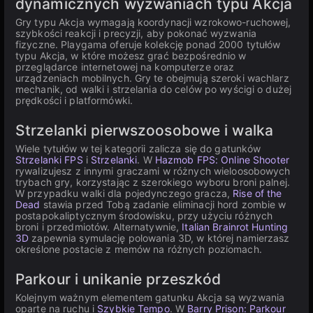
dynamicznych wyzwaniach typu Akcja
Gry typu Akcja wymagają koordynacji wzrokowo-ruchowej,
szybkości reakcji i precyzji, aby pokonać wyzwania
fizyczne. Playgama oferuje kolekcję ponad 2000 tytułów
typu Akcja, w które możesz grać bezpośrednio w
przeglądarce internetowej na komputerze oraz
urządzeniach mobilnych. Gry te obejmują szeroki wachlarz
mechanik, od walki i strzelania do celów po wyścigi o dużej
prędkości i platformówki.
Strzelanki pierwszoosobowe i walka
Wiele tytułów w tej kategorii zalicza się do gatunków
Strzelanki FPS
i
Strzelanki
. W
Hazmob FPS: Online Shooter
rywalizujesz z innymi graczami w różnych wieloosobowych
trybach gry, korzystając z szerokiego wyboru broni palnej.
W przypadku walki dla pojedynczego gracza,
Rise of the
Dead
stawia przed Tobą zadanie eliminacji hord zombie w
postapokaliptycznym środowisku, przy użyciu różnych
broni i przedmiotów. Alternatywnie,
Italian Brainrot Hunting
3D
zapewnia symulację polowania 3D, w której namierzasz
określone postacie z memów na różnych poziomach.
Parkour i unikanie przeszkód
Kolejnym ważnym elementem gatunku Akcja są wyzwania
oparte na ruchu i
Szybkie Tempo
. W
Barry Prison: Parkour