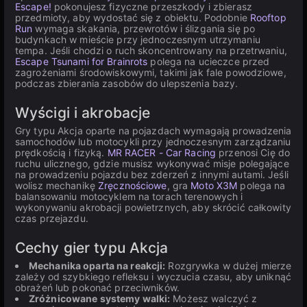
Escape!
pokonujesz fizyczne przeszkody i zbierasz
przedmioty, aby wydostać się z obiektu. Podobnie
Rooftop
Run
wymaga skakania, przewrotów i ślizgania się po
budynkach w mieście przy jednoczesnym utrzymaniu
tempa. Jeśli chodzi o ruch skoncentrowany na przetrwaniu,
Escape Tsunami for Brainrots
polega na ucieczce przed
zagrożeniami środowiskowymi, takimi jak fale powodziowe,
podczas zbierania zasobów do ulepszenia bazy.
Wyścigi i akrobacje
Gry typu Akcja oparte na pojazdach wymagają prowadzenia
samochodów lub motocykli przy jednoczesnym zarządzaniu
prędkością i fizyką.
MR RACER - Car Racing
przenosi Cię do
ruchu ulicznego, gdzie musisz wykonywać misje polegające
na prowadzeniu pojazdu bez zderzeń z innymi autami. Jeśli
wolisz mechanikę
Zręcznościowe
, gra
Moto X3M
polega na
balansowaniu motocyklem na torach terenowych i
wykonywaniu akrobacji powietrznych, aby skrócić całkowity
czas przejazdu.
Cechy gier typu Akcja
Mechanika oparta na reakcji:
Rozgrywka w dużej mierze
zależy od szybkiego refleksu i wyczucia czasu, aby uniknąć
obrażeń lub pokonać przeciwników.
Zróżnicowane systemy walki:
Możesz walczyć z