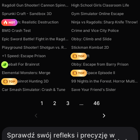
Ragdoll Gun Shooter! Cannon Spinner Playground
High School Girls Classroom Life
Sprunki Craft - Sandbox 3D
Gym Simulator Online Escape
Car Crush: Realistic Destruction
Ninja vs Ragdolls: Sharp Knife Throw!
BMG Crash Test
Crime and Vice City Police
Epic Sword Battle! Fight in the Ragdoll Arena!
Obby: Climb and Slide
Playground Shooter! Shotgun vs. Ragdolls!
Stickman Kombat 2D
+1 Speed: Escape Prison
Trap Craft
Baseball For Brainrot
Obby: Escape from Barry Prison
Elemental Monsters: Merge
Zombie Space Episode II
Italian Brainrot Hunting 3D
99 Nights in the Forest. Horror Multiplayer
Car Smash Simulator: Crash & Tune
Save Your Friend's Sister
1
2
3
…
46
Sprawdź swój refleks i precyzję w