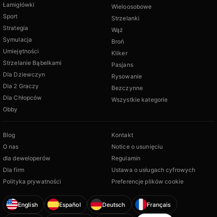
Łamigłówki
Wieloosobowe
Sport
Strzelanki
Strategia
Wąż
Symulacja
Broń
Umiejętności
Kliker
Strzelanie Bąbelkami
Pasjans
Dla Dziewczyn
Rysowanie
Dla 2 Graczy
Bezczynne
Dla Chłopców
Wszystkie kategorie
Obby
Blog
Kontakt
O nas
Notice o usunięciu
dla deweloperów
Regulamin
Dla firm
Ustawa o usługach cyfrowych
Polityka prywatności
Preferencje plików cookie
English
Español
Deutsch
Français