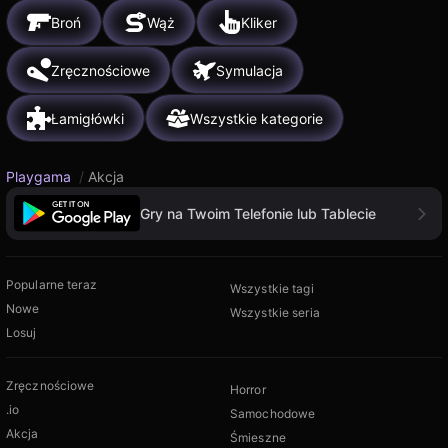
Broń
Wąż
Kliker
Zręcznościowe
Symulacja
Łamigłówki
Wszystkie kategorie
Playgama
/
Akcja
Gry na Twoim Telefonie lub Tablecie
Popularne teraz
Wszystkie tagi
Nowe
Wszystkie seria
Losuj
Zręcznościowe
Horror
.io
Samochodowe
Akcja
Śmieszne