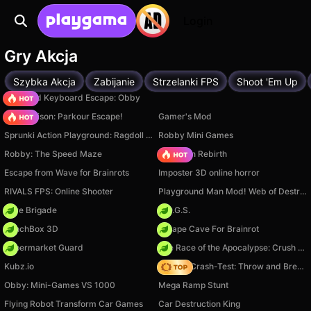
Login
Gry Akcja
Szybka Akcja
Zabijanie
Strzelanki FPS
Shoot 'Em Up
+1 Speed Keyboard Escape: Obby
Barry Prison: Parkour Escape!
Gamer's Mod
Sprunki Action Playground: Ragdoll Sandbox
Robby Mini Games
Robby: The Speed Maze
Stickman Rebirth
Escape from Wave for Brainrots
Imposter 3D online horror
RIVALS FPS: Online Shooter
Playground Man Mod! Web of Destruction!
Core Brigade
H.O.G.S.
PunchBox 3D
Escape Cave For Brainrot
Supermarket Guard
The Race of the Apocalypse: Crush the Zombies!
Kubz.io
Ragdoll Crash-Test: Throw and Break!
Obby: Mini-Games VS 1000
Mega Ramp Stunt
Flying Robot Transform Car Games
Car Destruction King