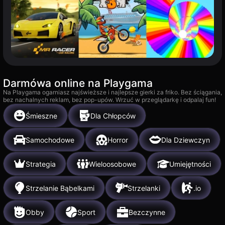
Darmówa online na Playgama
Na Playgama ogarniasz najświeższe i najlepsze gierki za friko. Bez ściągania,
bez nachalnych reklam, bez pop-upów. Wrzuć w przeglądarkę i odpalaj fun!
Śmieszne
Dla Chłopców
Samochodowe
Horror
Dla Dziewczyn
Strategia
Wieloosobowe
Umiejętności
Strzelanie Bąbelkami
Strzelanki
.io
Obby
Sport
Bezczynne