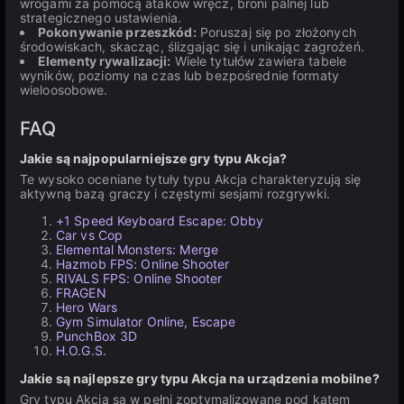
wrogami za pomocą ataków wręcz, broni palnej lub
strategicznego ustawienia.
Pokonywanie przeszkód:
Poruszaj się po złożonych
środowiskach, skacząc, ślizgając się i unikając zagrożeń.
Elementy rywalizacji:
Wiele tytułów zawiera tabele
wyników, poziomy na czas lub bezpośrednie formaty
wieloosobowe.
FAQ
Jakie są najpopularniejsze gry typu Akcja?
Te wysoko oceniane tytuły typu Akcja charakteryzują się
aktywną bazą graczy i częstymi sesjami rozgrywki.
+1 Speed Keyboard Escape: Obby
Car vs Cop
Elemental Monsters: Merge
Hazmob FPS: Online Shooter
RIVALS FPS: Online Shooter
FRAGEN
Hero Wars
Gym Simulator Online, Escape
PunchBox 3D
H.O.G.S.
Jakie są najlepsze gry typu Akcja na urządzenia mobilne?
Gry typu Akcja są w pełni zoptymalizowane pod kątem