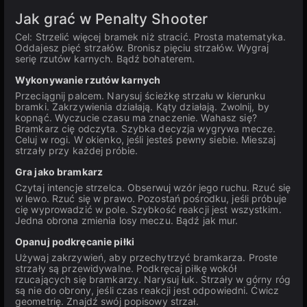
Jak grać w Penalty Shooter
Cel: Strzelić więcej bramek niż stracić. Prosta matematyka.
Oddajesz pięć strzałów. Bronisz pięciu strzałów. Wygraj
serię rzutów karnych. Bądź bohaterem.
Wykonywanie rzutów karnych
Przeciągnij palcem. Narysuj ścieżkę strzału w kierunku
bramki. Zakrzywienia działają. Kąty działają. Zwolnij, by
kopnąć. Wyczucie czasu ma znaczenie. Wahasz się?
Bramkarz cię odczyta. Szybka decyzja wygrywa mecze.
Celuj w rogi. W okienko, jeśli jesteś pewny siebie. Mieszaj
strzały przy każdej próbie.
Gra jako bramkarz
Czytaj intencje strzelca. Obserwuj wzór jego ruchu. Rzuć się
w lewo. Rzuć się w prawo. Pozostań pośrodku, jeśli próbuje
cię wyprowadzić w pole. Szybkość reakcji jest wszystkim.
Jedna obrona zmienia losy meczu. Bądź jak mur.
Opanuj podkręcanie piłki
Używaj zakrzywień, aby przechytrzyć bramkarza. Proste
strzały są przewidywalne. Podkręcaj piłkę wokół
rzucających się bramkarzy. Narysuj łuk. Strzały w górny róg
są nie do obrony, jeśli czas reakcji jest odpowiedni. Ćwicz
geometrię. Znajdź swój popisowy strzał.