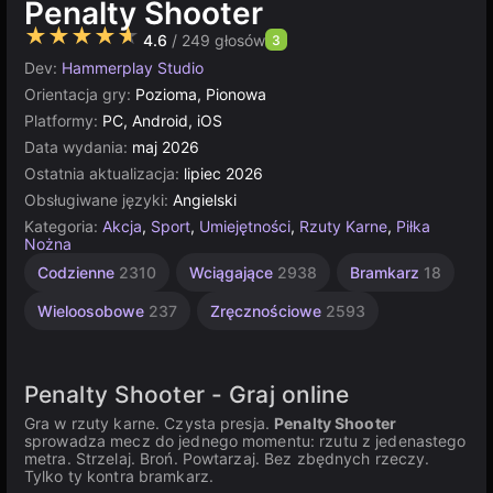
Penalty Shooter
★★★★★
4.6
/ 249 głosów
3
Dev:
Hammerplay Studio
Orientacja gry:
Pozioma, Pionowa
Platformy:
PC, Android, iOS
Data wydania:
maj 2026
Ostatnia aktualizacja:
lipiec 2026
Obsługiwane języki:
Angielski
Kategoria:
Akcja
,
Sport
,
Umiejętności
,
Rzuty Karne
,
Piłka
Nożna
Codzienne
2310
Wciągające
2938
Bramkarz
18
Wieloosobowe
237
Zręcznościowe
2593
Penalty Shooter - Graj online
Gra w rzuty karne. Czysta presja.
Penalty Shooter
sprowadza mecz do jednego momentu: rzutu z jedenastego
metra. Strzelaj. Broń. Powtarzaj. Bez zbędnych rzeczy.
Tylko ty kontra bramkarz.