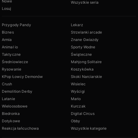
Nowe
Wszystkie seria
Losuj
Przygody Pandy
Lekarz
Biznes
Strzelanki arcade
Armia
Znane Gwiazdy
Animal io
Sporty Wodne
Taktyczne
Świąteczne
Średniowiecze
Mahjong Solitaire
Rysowanie
Koszykówka
KPop Łowcy Demonów
Skoki Narciarskie
Crush
Wisielec
Demolition Derby
Wyścigi
Latanie
Mario
Wieloosobowe
Kurczak
Biedronka
Digital Circus
Dotykowe
Obby
Reakcja łańcuchowa
Wszystkie kategorie