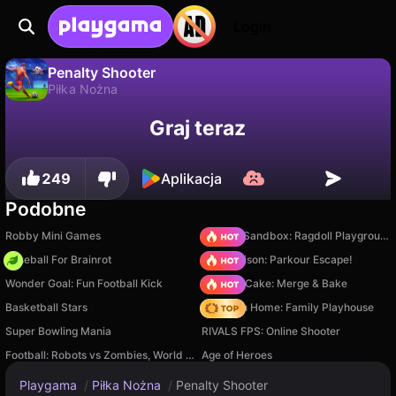
Login
Penalty Shooter
Piłka Nożna
Nie
Zapisz
Zapisz postępy!
Penalty Shooter to darmowa gra piłka nożna od Hammerplay Studio . Zagraj online na Playgama.
Graj teraz
249
Aplikacja
Podobne
Robby Mini Games
Sprunki Sandbox: Ragdoll Playground Mode
Baseball For Brainrot
Barry Prison: Parkour Escape!
Wonder Goal: Fun Football Kick
Piece of Cake: Merge & Bake
Basketball Stars
My Town Home: Family Playhouse
Super Bowling Mania
RIVALS FPS: Online Shooter
Football: Robots vs Zombies, World Cup!
Age of Heroes
Playgama
/
Piłka Nożna
/
Penalty Shooter