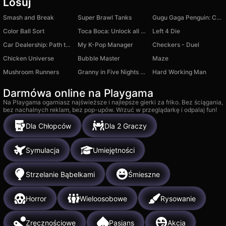
Losuj
Smash and Break
Super Brawl Tanks
Gugu Gaga Penguin: Chat Messages
Color Ball Sort
Toсa Boca: Unlock all skins
Left 4 Die
Car Dealership: Path to Wealth
My K-Pop Manager
Checkers - Duel
Chicken Universe
Bubble Master
Maze
Mushroom Runners
Granny in Five Nights Redemption
Hard Working Man
Darmówa online na Playgama
Na Playgama ogarniasz najświeższe i najlepsze gierki za friko. Bez ściągania,
bez nachalnych reklam, bez pop-upów. Wrzuć w przeglądarkę i odpalaj fun!
Dla Chłopców
Dla 2 Graczy
Symulacja
Umiejętności
Strzelanie Bąbelkami
Śmieszne
Horror
Wieloosobowe
Rysowanie
Zręcznościowe
Pasjans
Akcja