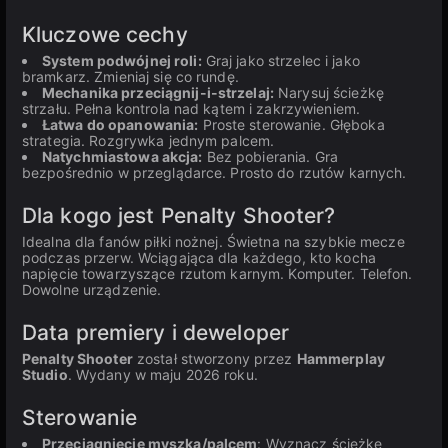
Kluczowe cechy
System podwójnej roli:
Graj jako strzelec i jako
bramkarz. Zmieniaj się co rundę.
Mechanika przeciągnij-i-strzelaj:
Narysuj ścieżkę
strzału. Pełna kontrola nad kątem i zakrzywieniem.
Łatwa do opanowania:
Proste sterowanie. Głęboka
strategia. Rozgrywka jednym palcem.
Natychmiastowa akcja:
Bez pobierania. Gra
bezpośrednio w przeglądarce. Prosto do rzutów karnych.
Dla kogo jest Penalty Shooter?
Idealna dla fanów piłki nożnej. Świetna na szybkie mecze
podczas przerw. Wciągająca dla każdego, kto kocha
napięcie towarzyszące rzutom karnym. Komputer. Telefon.
Dowolne urządzenie.
Data premiery i deweloper
Penalty Shooter
został stworzony przez
Hammerplay
Studio
. Wydany w maju 2026 roku.
Sterowanie
Przeciągnięcie myszką/palcem
: Wyznacz ścieżkę