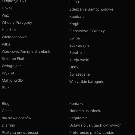
Eksplozja TNT
LEGO
Hokej
Zderzenia Samochodowe
Wąż
Kapibara
Wheely Przygody
Kręgle
Hip Hop
Planszowe 2 Graczy
Wieloosobowe
Swipe
Piłka
Edukacyjne
Wojskowe/Armijne strzelanki
Scrabble
Science Fiction
Akcja walki
Wciągające
Obby
Krykiet
Świąteczne
Mahjong 3D
Wszystkie kategorie
Ptaki
Blog
Kontakt
O nas
Notice o usunięciu
dla deweloperów
Regulamin
Dla firm
Ustawa o usługach cyfrowych
Polityka prywatności
Preferencje plików cookie