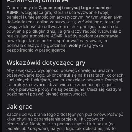
Zapraszamy do
Zapamiętaj i narysuj Logo z pamięci
ASMR
, wciągająca gra, która rzuca wyzwanie twojej
pamięci i umiejętnościom artystycznym. W tym wspaniałym
doświadczeniu online zanurzysz się w świat logo, testując
swoją zdolność do odtworzenia ich z pamięci. Idealna do
odwijania po długim dniu, Ta gra łączy radość rysowania z
relaksującą atmosferą ASMR. Każdy poziom przedstawia
nowe logo, które możesz spróbować narysować, co
pozwala cieszyć się godzinami
wolny
rozgrywka
bezpośrednio w przeglądarce!
Wskazówki dotyczące gry
Aby zwiększyć wydajność, poświęć chwilę na uważne
obserwowanie logo. Skoncentruj się na kształtach, kolorach
i unikalnych funkcjach, zanim zaczniesz rysować. Pamiętaj,
że praktyka czyni mistrza, więc nie zniechęcaj się, jeśli
Twoje pierwsze próby nie są bezbłędne. Ciesz się każdym
poziomem i pozwól płynąć kreatywności.
Jak grać
Zacznij od wybrania logo z dostępnych poziomów. Poświęć
kilka chwil na zapamiętanie projektu i kluczowych
elementów. Następnie za pomocą myszki lub palca (na
mobile
lub
komputer
), narysuj logo tak dokładnie, jak to