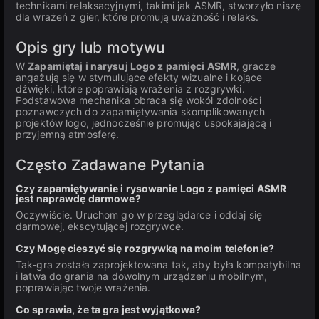
technikami relaksacyjnymi, takimi jak ASMR, stworzyło niszę
dla wrażeń z gier, które promują uważność i relaks.
Opis gry lub motywu
W
Zapamiętaj i narysuj Logo z pamięci ASMR
, gracze
angażują się w stymulujące efekty wizualne i kojące
dźwięki, które poprawiają wrażenia z rozgrywki.
Podstawowa mechanika obraca się wokół zdolności
poznawczych do zapamiętywania skomplikowanych
projektów logo, jednocześnie promując uspokajającą i
przyjemną atmosferę.
Często Zadawane Pytania
Czy zapamiętywanie i rysowanie Logo z pamięci ASMR
jest naprawdę darmowe?
Oczywiście. Uruchom go w przeglądarce i oddaj się
darmowej, ekscytującej rozgrywce.
Czy Mogę cieszyć się rozgrywką na moim telefonie?
Tak-gra została zaprojektowana tak, aby była kompatybilna
i łatwa do grania na dowolnym urządzeniu mobilnym,
poprawiając twoje wrażenia.
Co sprawia, że ta gra jest wyjątkowa?