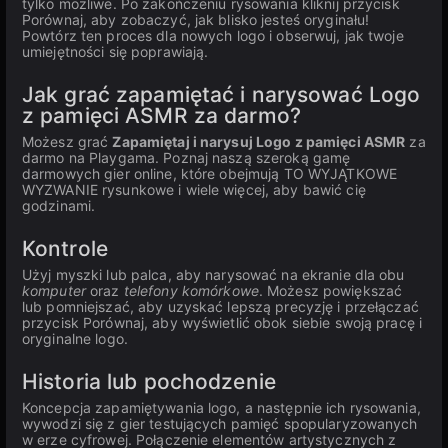
tylko możliwe. Po zakończeniu rysowania kliknij przycisk
Porównaj, aby zobaczyć, jak blisko jesteś oryginału!
Powtórz ten proces dla nowych logo i obserwuj, jak twoje
umiejętności się poprawiają.
Jak grać zapamiętać i narysować Logo
z pamięci ASMR za darmo?
Możesz grać
Zapamiętaj i narysuj Logo z pamięci ASMR
za
darmo na Playgama. Poznaj naszą szeroką gamę
darmowych gier online, które obejmują TO WYJĄTKOWE
WYZWANIE rysunkowe i wiele więcej, aby bawić cię
godzinami.
Kontrole
Użyj myszki lub palca, aby narysować na ekranie dla obu
komputer
oraz
telefony komórkowe
. Możesz powiększać
lub pomniejszać, aby uzyskać lepszą precyzję i przełączać
przycisk Porównaj, aby wyświetlić obok siebie swoją pracę i
oryginalne logo.
Historia lub pochodzenie
Koncepcja zapamiętywania logo, a następnie ich rysowania,
wywodzi się z gier testujących pamięć spopularyzowanych
w erze cyfrowej. Połączenie elementów artystycznych z