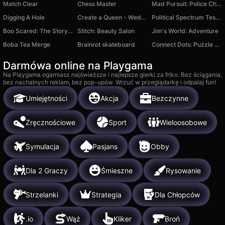
Match Clear
Chess Master
Mad Pursuit: Police Chase Game
Digging A Hole
Create a Queen - Wednesday Salon
Political Spectrum Test Quiz
Boo Scared: The Story of Okak
Stitch: Beauty Salon
Jim's World: Adventure
Boba Tea Merge
Brainrot skateboard
Connect Dots: Puzzle Game
Darmówa online na Playgama
Na Playgama ogarniasz najświeższe i najlepsze gierki za friko. Bez ściągania,
bez nachalnych reklam, bez pop-upów. Wrzuć w przeglądarkę i odpalaj fun!
Umiejętności
Akcja
Bezczynne
Zręcznościowe
Sport
Wieloosobowe
Symulacja
Pasjans
Obby
Dla 2 Graczy
Śmieszne
Rysowanie
Strzelanki
Strategia
Dla Chłopców
.io
Wąż
Kliker
Broń