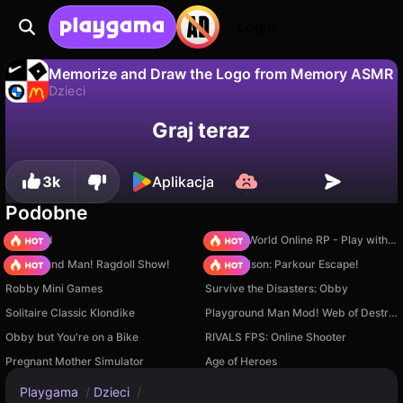
Login
Memorize and Draw the Logo from Memory ASMR
Dzieci
Nie
Zapisz
Zapisz postępy!
Graj teraz
Memorize and Draw the Logo from Memory ASMR to darmowa gra dzieci od Leonid Zakirov. Zagraj online na Playgama.
3k
Aplikacja
Podobne
TB World
Sprunki World Online RP - Play with Friends!
Playground Man! Ragdoll Show!
Barry Prison: Parkour Escape!
Robby Mini Games
Survive the Disasters: Obby
Solitaire Classic Klondike
Playground Man Mod! Web of Destruction!
Obby but You're on a Bike
RIVALS FPS: Online Shooter
Pregnant Mother Simulator
Age of Heroes
Playgama
/
Dzieci
/