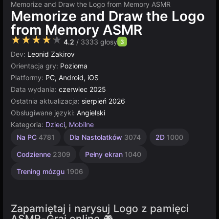
Memorize and Draw the Logo from Memory ASMR
Memorize and Draw the Logo
from Memory ASMR
★★★★★
4.2
/ 3333 głosy
3
Dev:
Leonid Zakirov
Orientacja gry:
Pozioma
Platformy:
PC, Android, iOS
Data wydania:
czerwiec 2025
Ostatnia aktualizacja:
sierpień 2026
Obsługiwane języki:
Angielski
Kategoria:
Dzieci
,
Mobilne
Pamięć
Nieskończoność
Kolorowanki
Zręcznościowe
Komputerowe
Multiplayer
Unity
Dla
Na PC
4781
Dla Nastolatków
3074
2D
1000
Dzieci
online
301
5021
183
5171
2593
2848
1480
3174
Codzienne
2309
Pełny ekran
1040
Trening mózgu
1906
Zapamiętaj i narysuj Logo z pamięci
ASMR-Graj online 🎮