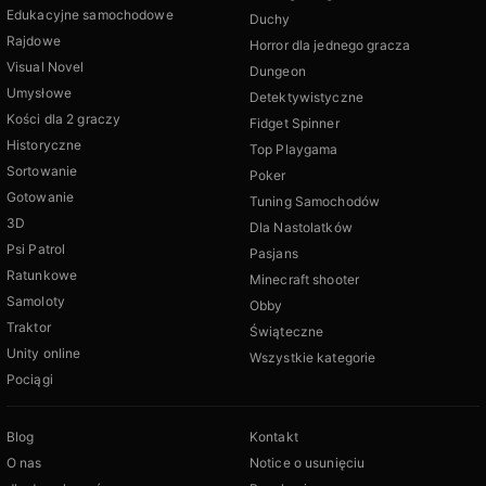
Edukacyjne samochodowe
Duchy
Rajdowe
Horror dla jednego gracza
Visual Novel
Dungeon
Umysłowe
Detektywistyczne
Kości dla 2 graczy
Fidget Spinner
Historyczne
Top Playgama
Sortowanie
Poker
Gotowanie
Tuning Samochodów
3D
Dla Nastolatków
Psi Patrol
Pasjans
Ratunkowe
Minecraft shooter
Samoloty
Obby
Traktor
Świąteczne
Unity online
Wszystkie kategorie
Pociągi
Blog
Kontakt
O nas
Notice o usunięciu