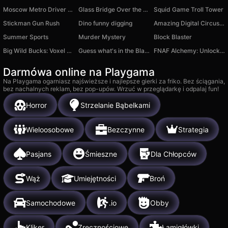
Moscow Metro Driver 3D
Glass Bridge Over the Abyss!
Squid Game Troll Tower
Stickman Gun Rush
Dino funny digging
Amazing Digital Circus: for two
Summer Sports
Murder Mystery
Block Blaster
Big Wild Bucks: Voxel Buck Hunter
Guess what's in the Black Box?
FNAF Alchemy: Unlock All Animatronics
Darmówa online na Playgama
Na Playgama ogarniasz najświeższe i najlepsze gierki za friko. Bez ściągania,
bez nachalnych reklam, bez pop-upów. Wrzuć w przeglądarkę i odpalaj fun!
Horror
Strzelanie Bąbelkami
Wieloosobowe
Bezczynne
Strategia
Pasjans
Śmieszne
Dla Chłopców
Wąż
Umiejętności
Broń
Samochodowe
.io
Obby
Kliker
Zręcznościowe
Łamigłówki