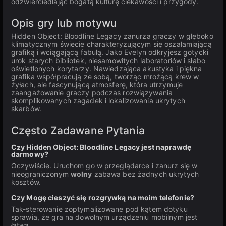
odzwierciedlając bogatą kulturę ciekawości i przygody.
Opis gry lub motywu
Hidden Object: Bloodline Legacy zanurza graczy w głęboko
klimatycznym świecie charakteryzującym się oszałamiającą
grafiką i wciągającą fabułą. Jako Evelyn odkryjesz gotycki
urok starych bibliotek, niesamowitych laboratoriów i słabo
oświetlonych korytarzy. Nawiedzająca akustyka i piękna
grafika współpracują ze sobą, tworząc mrożącą krew w
żyłach, ale fascynującą atmosferę, która utrzymuje
zaangażowanie graczy podczas rozwiązywania
skomplikowanych zagadek i lokalizowania ukrytych
skarbów.
Często Zadawane Pytania
Czy Hidden Object: Bloodline Legacy jest naprawdę
darmowy?
Oczywiście. Uruchom go w przeglądarce i zanurz się w
nieograniczonym
wolny
zabawa bez żadnych ukrytych
kosztów.
Czy Mogę cieszyć się rozgrywką na moim telefonie?
Tak-sterowanie zoptymalizowane pod kątem dotyku
sprawia, że gra na dowolnym urządzeniu mobilnym jest
łatwa.