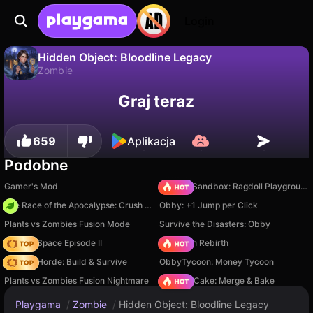
Login
Hidden Object: Bloodline Legacy
Zombie
Nie
Zapisz
Zapisz postępy!
Hidden Object: Bloodline Legacy to darmowa gra zombie od BHP. Zagraj online na Playgama.
Graj teraz
659
Aplikacja
Podobne
Gamer's Mod
Sprunki Sandbox: Ragdoll Playground Mode
The Race of the Apocalypse: Crush the Zombies!
Obby: +1 Jump per Click
Plants vs Zombies Fusion Mode
Survive the Disasters: Obby
Zombie Space Episode II
Stickman Rebirth
Zombie Horde: Build & Survive
ObbyTycoon: Money Tycoon
Plants vs Zombies Fusion Nightmare
Piece of Cake: Merge & Bake
Playgama
/
Zombie
/
Hidden Object: Bloodline Legacy