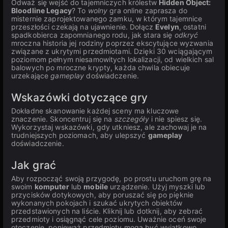
Odważ się wejść do tajemniczych królestw
Hidden Object:
Bloodline Legacy
? To
wolny
gra online zaprasza do
misternie zaprojektowanego zamku, w którym tajemnice
przeszłości czekają na ujawnienie. Dołącz
Evelyn
, ostatni
spadkobierca zapomnianego rodu, jak stara się
odkryć
mroczna historia jej rodziny poprzez ekscytujące wyzwania
związane z ukrytymi przedmiotami. Dzięki 30 wciągającym
poziomom pełnym niesamowitych lokalizacji, od wielkich sal
balowych po mroczne krypty, każda chwila obiecuje
urzekające
gameplay
doświadczenie.
Wskazówki dotyczące gry
Dokładne skanowanie każdej sceny ma kluczowe
znaczenie. Skoncentruj się na
szczegóły
i nie spiesz się.
Wykorzystaj wskazówki, gdy utkniesz, ale zachowaj je na
trudniejszych poziomach, aby ulepszyć
gameplay
doświadczenie.
Jak grać
Aby rozpocząć swoją przygodę, po prostu uruchom grę na
swoim
komputer
lub
mobile
urządzenie. Użyj myszki lub
przycisków dotykowych, aby poruszać się po pięknie
wykonanych pokojach i szukać ukrytych obiektów
przedstawionych na liście. Kliknij lub dotknij, aby zebrać
przedmioty i osiągnąć cele poziomu. Uważnie oceń swoje
otoczenie, ponieważ przedmioty mogą być wyjątkowo