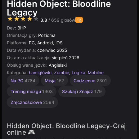
Hidden Object: Bloodline
Legacy
★★★★★
3.8
/ 659 głosów
12
Dev:
BHP
Orientacja gry:
Pozioma
Platformy:
PC, Android, iOS
Data wydania:
czerwiec 2025
Ostatnia aktualizacja:
sierpień 2026
Obsługiwane języki:
Angielski
Kategoria:
Łamigłówki
,
Zombie
,
Logika
,
Mobilne
Komputerowe
Wampiry
Multiplayer
Unity
Na PC
4784
Misja
157
Codzienne
2301
online
5025
24
5172
3175
Trening mózgu
1903
Szukaj i Znajdź
179
Zręcznościowe
2594
Hidden Object: Bloodline Legacy-Graj
online 🎮