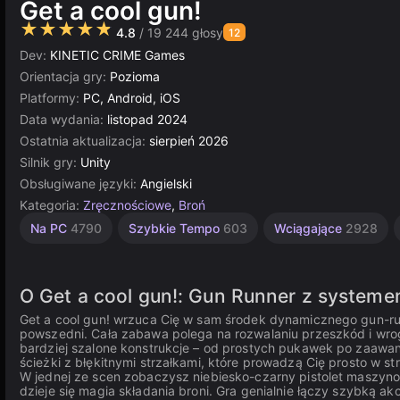
Get a cool gun!
★★★★★
4.8
/ 19 244 głosy
12
Dev:
KINETIC CRIME Games
Orientacja gry:
Pozioma
Platformy:
PC, Android, iOS
Data wydania:
listopad 2024
Ostatnia aktualizacja:
sierpień 2026
Silnik gry:
Unity
Obsługiwane języki:
Angielski
Kategoria:
Zręcznościowe
,
Broń
Rosyjskie
Multiplayer
Unity
Na PC
4790
Szybkie Tempo
603
Wciągające
2928
online
1801
5030
3177
O Get a cool gun!: Gun Runner z system
Get a cool gun! wrzuca Cię w sam środek dynamicznego gun-runn
powszedni. Cała zabawa polega na rozwalaniu przeszkód i wro
bardziej szalone konstrukcje – od prostych pukawek po zaawans
ścieżki z błękitnymi strzałkami, które prowadzą Cię prosto w st
W jednej ze scen zobaczysz niebiesko-czarny pistolet maszyno
dzieje się magia składania broni. Gra genialnie łączy szybką ak