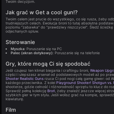
Twoim decyzjom.
Jak grać w Get a cool gun!?
Twoim celem jest prucie do wszystkiego, co się rusza, żeby od
trudniejszych celach. Ewolucja broni to tutaj absolutna podstawa
poziomu "zabawka" do "prawdziwy niszczyciel". Śledź ścieżkę e
odjechanych spluw.
Sterowanie
Myszka
: Poruszanie się na PC
Palec (ekran dotykowy)
: Poruszanie się na telefonie
Gry, które mogą Ci się spodobać
Jeśli czujesz ten klimat biegania i craftingu broni,
Weapon Upgr
części i ulepszasz arsenał od podstawowych modeli aż po praw
Shooter Realistic Guns
rzuca Ci pod nogi całą gamę giwer: od AK
każdego przeciwnika. Z kolei
Playground Shooter! Shotgun vs. 
shooterze, gdzie celność i różnorodność sprzętu to klucz do roz
Sprawdź pełną kolekcję
Broń
, żeby znaleźć jeszcze więcej strz
szybkich gier w tym stylu. Jeśli wolisz grać na kompie, sprawd
klawiaturę.
Film