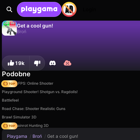
Login
Get a cool gun!
Broń
Nie
Zapisz
Zapisz postępy!
Get a cool gun! to darmowa gra broń od KINETIC CRIME Games. Zagraj online na Playgama.
19k
Podobne
Hazmob FPS: Online Shooter
Playground Shooter! Shotgun vs. Ragdolls!
Battlefeel
Road Chase: Shooter Realistic Guns
Brawl Simulator 3D
Italian Brainrot Hunting 3D
Playgama
/
Broń
/
Get a cool gun!