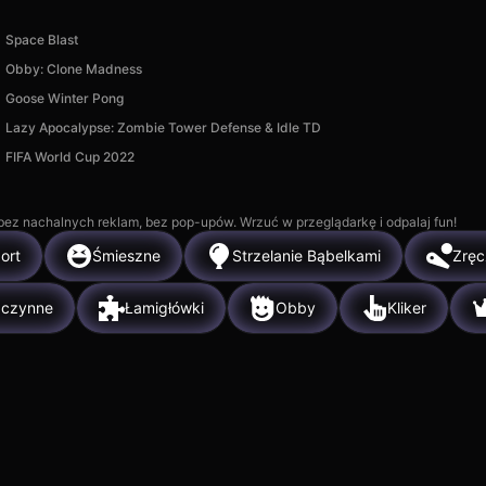
Space Blast
Obby: Clone Madness
Goose Winter Pong
Lazy Apocalypse: Zombie Tower Defense & Idle TD
FIFA World Cup 2022
, bez nachalnych reklam, bez pop-upów. Wrzuć w przeglądarkę i odpalaj fun!
ort
Śmieszne
Strzelanie Bąbelkami
Zręc
zczynne
Łamigłówki
Obby
Kliker