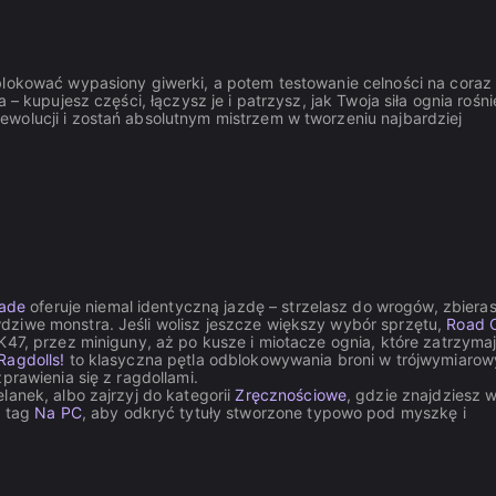
blokować wypasiony giwerki, a potem testowanie celności na coraz
 – kupujesz części, łączysz je i patrzysz, jak Twoja siła ognia rośni
wolucji i zostań absolutnym mistrzem w tworzeniu najbardziej
ade
oferuje niemal identyczną jazdę – strzelasz do wrogów, zbiera
dziwe monstra. Jeśli wolisz jeszcze większy wybór sprzętu,
Road 
47, przez miniguny, aż po kusze i miotacze ognia, które zatrzyma
Ragdolls!
to klasyczna pętla odblokowywania broni w trójwymiaro
prawienia się z ragdollami.
elanek, albo zajrzyj do kategorii
Zręcznościowe
, gdzie znajdziesz w
ź tag
Na PC
, aby odkryć tytuły stworzone typowo pod myszkę i