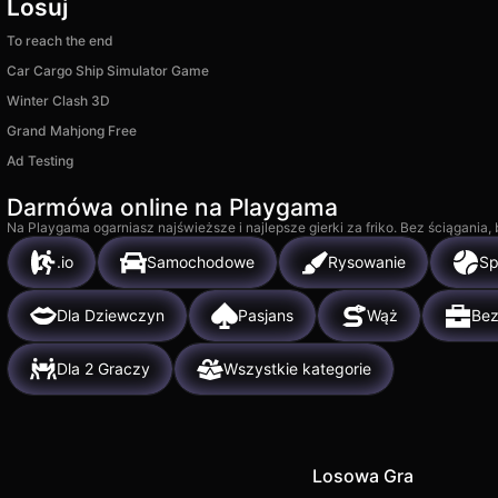
Losuj
To reach the end
Car Cargo Ship Simulator Game
Winter Clash 3D
Grand Mahjong Free
Ad Testing
Darmówa online na Playgama
Na Playgama ogarniasz najświeższe i najlepsze gierki za friko. Bez ściągania
.io
Samochodowe
Rysowanie
Sp
Dla Dziewczyn
Pasjans
Wąż
Be
Dla 2 Graczy
Wszystkie kategorie
Losowa Gra