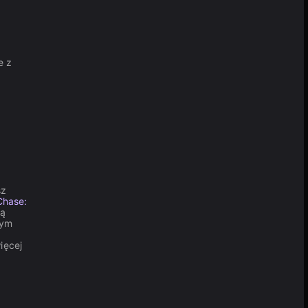
e z
sz
Chase:
ją
wym
ięcej