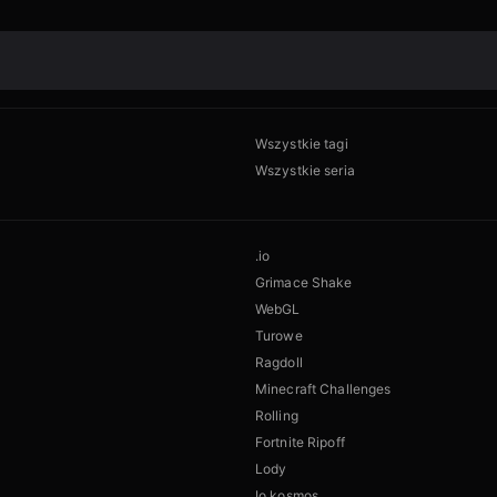
Wszystkie tagi
Wszystkie seria
.io
Grimace Shake
WebGL
Turowe
Ragdoll
Minecraft Challenges
Rolling
Fortnite Ripoff
Lody
Io kosmos