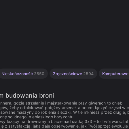
Nieskończoność
2850
Zręcznościowe
2594
Komputerow
em budowania broni
era, gdzie strzelanie i majsterkowanie przy giwerach to chleb
gów, żeby odblokować potężny arsenał, a potem łączyć części w 
owane maszyny do robienia sieczki. W tle mkniesz przez długie, b
ronę solidnego, niebieskiego horyzontu.
wy leżący na drewnianym blacie nad siatką 3x3 – to Twój warsztat
cję z satysfakcją, jaką daje obserwowanie, jak Twój sprzęt ewoluuje