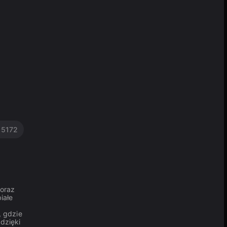
e
5172
coraz
iałe
, gdzie
 dzięki