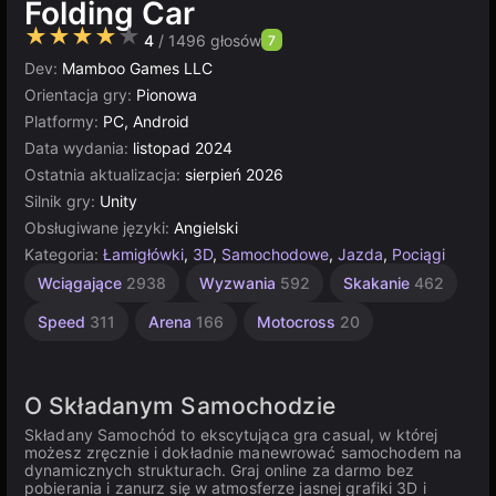
Folding Car
★★★★★
4
/ 1496 głosów
7
Dev:
Mamboo Games LLC
Orientacja gry:
Pionowa
Platformy:
PC, Android
Data wydania:
listopad 2024
Ostatnia aktualizacja:
sierpień 2026
Silnik gry:
Unity
Obsługiwane języki:
Angielski
Kategoria:
Łamigłówki
,
3D
,
Samochodowe
,
Jazda
,
Pociągi
Wyścigi
Zbieranie
Challenge
Jednoosobowe
Gokarty
Unity
Wyścigi
Dla
Zderzenia
Wciągające
2938
Wyzwania
592
Skakanie
462
Samochodowe
Rowerowe
Dzieci
online
Drag
889
44
430
4146
1480
3174
Racing
58
491
Speed
311
Arena
166
Motocross
20
213
O Składanym Samochodzie
Składany Samochód to ekscytująca gra casual, w której
możesz zręcznie i dokładnie manewrować samochodem na
dynamicznych strukturach. Graj online za darmo bez
pobierania i zanurz się w atmosferze jasnej grafiki 3D i