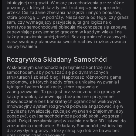
intuicyjnej rozgrywki. W miarę przechodzenia przez różne
poziomy, z których każdy jest trudniejszy niż poprzedni,
urzeka Cię zadanie zbierania narzędzi i innych bonusów,
które pomogą Ci w podróży. Niezależnie od tego, czy grasz
sam, czy wymagający przyjaciele, ta gra logiczna o
tematyce samochodowej obiecuje niekończącą się zabawę,
zapewniając przyjemność graczom w każdym wieku i na
każdym poziomie umiejętności. Bez ograniczeń czasowych
masz swobodę planowania swoich ruchów i rozkoszowania
się wyzwaniem.
Rozgrywka Składany Samochód
W składanym samochodzie przejmiesz kontrolę nad
samochodem, aby poruszać się po dynamicznych
strukturach i zbierać biegi. Napotkasz różnorodną gamę
poziomów, z których każdy oferuje unikalne wyzwania i
tętniące życiem lokalizacje, które zapewnią ci
zaangażowanie. Ta gra jest przeznaczona dla graczy w
każdym wieku, zapewniając bezpieczne i przyjemne
doświadczenie bez konkretnych ograniczeń wiekowych.
Innowacyjny system rozgrywki pozwala angażować się w
przyjazną rywalizację, rzucając wyzwanie znajomym, aby
zobaczyć, czyj samochód może podbić skoki, wzgórza i
stoki. Dzięki oszałamiającej wizualnie grafice 3D i łatwej do
zrozumienia mechanice, Składany Samochód jest idealny
dla zwykłych graczy, którzy chcą się dobrze bawić bez
presji ograniczeń czasowych.