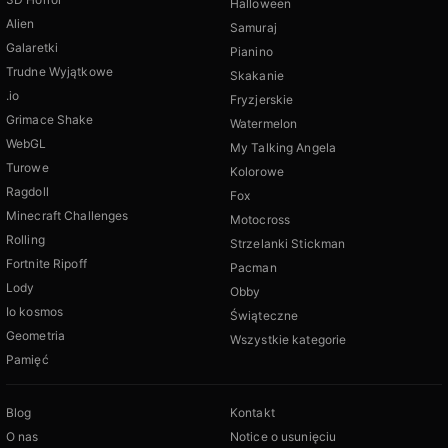
Halloween
Alien
Samuraj
Galaretki
Pianino
Trudne Wyjątkowe
Skakanie
.io
Fryzjerskie
Grimace Shake
Watermelon
WebGL
My Talking Angela
Turowe
Kolorowe
Ragdoll
Fox
Minecraft Challenges
Motocross
Rolling
Strzelanki Stickman
Fortnite Ripoff
Pacman
Lody
Obby
Io kosmos
Świąteczne
Geometria
Wszystkie kategorie
Pamięć
Blog
Kontakt
O nas
Notice o usunięciu