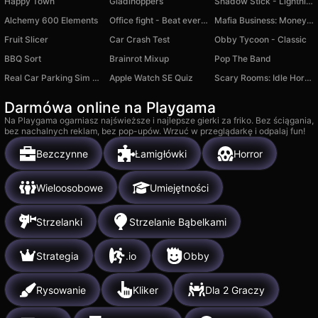
Happy Town
Gladihoppers
Shadow Stick - Lightning Ninja
Alchemy 600 Elements
Office fight - Beat everyone with a bat!
Mafia Business: Money Empire 3D
Fruit Slicer
Car Crash Test
Obby Tycoon - Classic
BBQ Sort
Brainrot Mixup
Pop The Band
Real Car Parking Sim 3D
Apple Watch SE Quiz
Scary Rooms: Idle Horror
Darmówa online na Playgama
Na Playgama ogarniasz najświeższe i najlepsze gierki za friko. Bez ściągania,
bez nachalnych reklam, bez pop-upów. Wrzuć w przeglądarkę i odpalaj fun!
Bezczynne
Łamigłówki
Horror
Wieloosobowe
Umiejętności
Strzelanki
Strzelanie Bąbelkami
Strategia
.io
Obby
Rysowanie
Kliker
Dla 2 Graczy