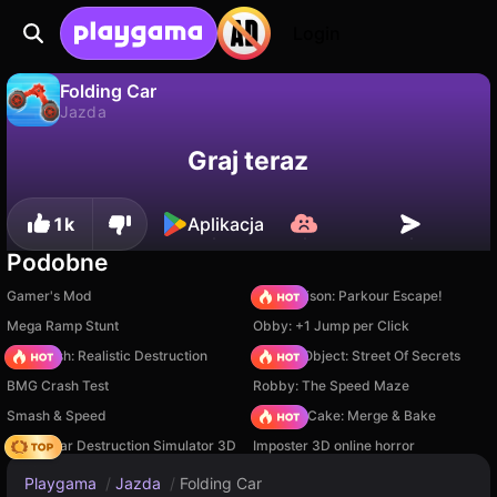
Login
Folding Car
Jazda
Nie
Zapisz
Zapisz postępy!
Folding Car to darmowa gra jazda od Mamboo Games LLC. Zagraj online na Playgama.
Graj teraz
1k
Aplikacja
Podobne
Gamer's Mod
Barry Prison: Parkour Escape!
Mega Ramp Stunt
Obby: +1 Jump per Click
Car Crush: Realistic Destruction
Hidden Object: Street Of Secrets
BMG Crash Test
Robby: The Speed Maze
Smash & Speed
Piece of Cake: Merge & Bake
Online Car Destruction Simulator 3D
Imposter 3D online horror
Playgama
/
Jazda
/
Folding Car