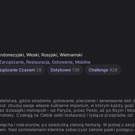
 Indonezyjski, Włoski, Rosyjski, Wietnamski
Zarządzanie
,
Restauracja
,
Gotowanie
,
Mobilne
ządzanie Czasem
28
Dotykowe
136
Challenge
428
eństwa, gdzie smażenie, gotowanie, pieczenie i serwowanie dań 
drut: zbuduj swoje własne kulinarne imperium, w którym każdy gość
 dziesiątki metropolii – od Paryża, przez Pekin, aż po Rzym i Mo
omaty. Czekają na Ciebie setki restauracji i tysiące przepisów, od
ęcha i makaronów, po świeżutką zieloną herbatę. W jednej z akcji
nem. Nad zamówieniami klientów zobaczysz zielone paski postępu –