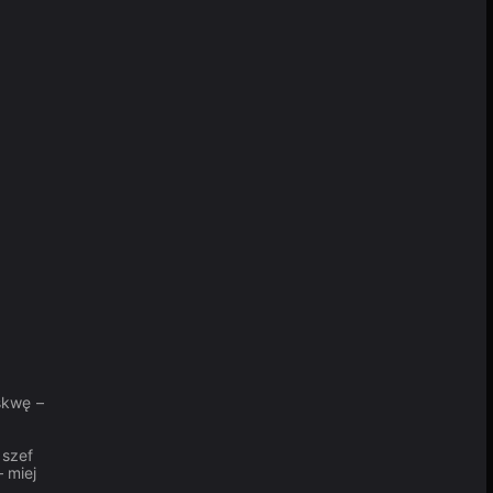
z
skwę –
 szef
 miej