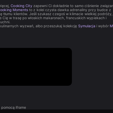
więcej,
Cooking City
zapewni Ci dokładnie to samo ciśnienie związa
ooking Moments
to z kolei czysta dawka adrenaliny przy budce z
ę tłumu klientów. Jeśli szukasz czegoś w klimacie wielkiej podróży,
e Cię w trasę po włoskich makaronach, francuskich wypiekach i
uchni.
 kulinarnych wyzwań, albo przeszukaj kolekcję
Symulacja
i wybór
M
za pomocą iframe