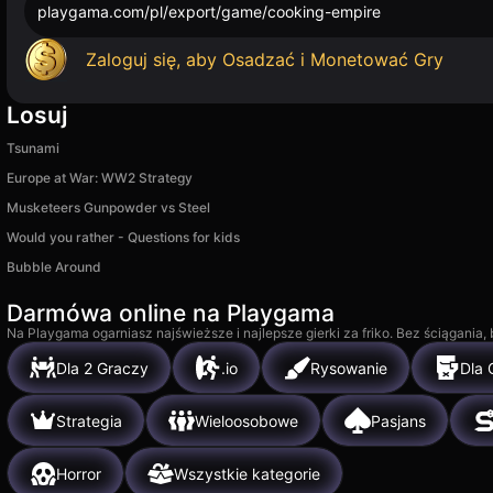
playgama.com/pl/export/game/cooking-empire
Zaloguj się, aby Osadzać i Monetować Gry
Losuj
Tsunami
Europe at War: WW2 Strategy
Musketeers Gunpowder vs Steel
Would you rather - Questions for kids
Bubble Around
Darmówa online na Playgama
Na Playgama ogarniasz najświeższe i najlepsze gierki za friko. Bez ściągania
Dla 2 Graczy
.io
Rysowanie
Dla 
Strategia
Wieloosobowe
Pasjans
Horror
Wszystkie kategorie