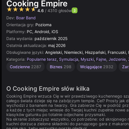
Cooking Empire
★★★★★
4.6
/ 4310 głosów
3
Dev:
Boar Band
Orientacja gry:
Pozioma
Platformy:
PC, Android, iOS
Data wydania:
październik 2025
Ostatnia aktualizacja:
maj 2026
Obsługiwane języki:
Angielski, Niemiecki, Hiszpański, Francuski,
Kategoria:
Popularne teraz
,
Symulacja
,
Myszki
,
Fajne
,
Jedzenie
,
Komputerowe
Zarządzanie
Gry z
Codzienne
2287
Biznes
298
Wciągające
2932
Zar
zakupami
Zasobami
5173
w
297
aplikacji
112
O Cooking Empire słów kilka
Cooking Empire wrzuca Cię w wir prawdziwego kuchennego szal
całego świata dzieje się na zabójczym tempie. Cel? Prosty jak 
wychodzi z bananem na twarzy. Gra zabierze Cię w podróż przez
a każde z tych miejsc wniesie do Twojej kuchni zupełnie nowe ar
klasyków gatunku po totalnie odjechane przysmaki.
Na ekranie zobaczysz wszystko, co potrzebne: od skrojonego mi
kuchni dorzuca zielone składniki do parującego gara z makaro
na nie oko, żeby wszystko poszło gładko!