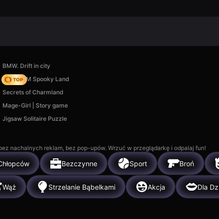
BMW. Drift in city
Moto X3M Spooky Land
Secrets of Charmland
Mage-Girl | Story game
Jigsaw Solitaire Puzzle
, bez nachalnych reklam, bez pop-upów. Wrzuć w przeglądarkę i odpalaj fun!
Chłopców
Bezczynne
Sport
Broń
Wąż
Strzelanie Bąbelkami
Akcja
Dla D