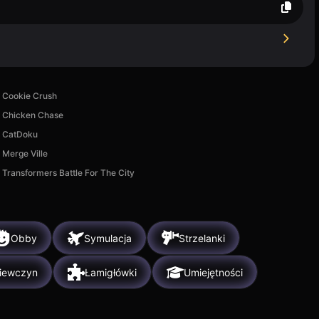
Cookie Crush
Chicken Chase
CatDoku
Merge Ville
Transformers Battle For The City
Obby
Symulacja
Strzelanki
ziewczyn
Łamigłówki
Umiejętności