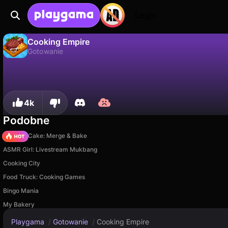
Login
Cooking Empire
Gotowanie
Cooking Empire to darmowa gra gotowanie od Boar Band. Zagraj online na Playgama.
Nie
Zapisz
Zapisz postępy!
4k
Podobne
Piece of Cake: Merge & Bake
ASMR Girl: Livestream Mukbang
Cooking City
Food Truck: Cooking Games
Bingo Mania
My Bakery
Playgama
/
Gotowanie
/
Cooking Empire