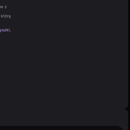
ne z
 którą
yszki
,