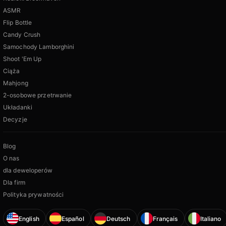
ASMR
Flip Bottle
Candy Crush
Samochody Lamborghini
Shoot 'Em Up
Ciąża
Mahjong
2-osobowe przetrwanie
Układanki
Decyzje
Blog
O nas
dla deweloperów
Dla firm
Polityka prywatności
English
Español
Deutsch
Français
Italiano