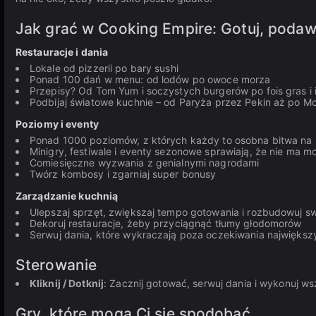
Jak grać w Cooking Empire: Gotuj, podaw
Restauracje i dania
Lokale od pizzerii po bary sushi
Ponad 100 dań w menu: od lodów po owoce morza
Przepisy? Od Tom Yum i soczystych burgerów po fois gras i 
Podbijaj światowe kuchnie – od Paryża przez Pekin aż po Mos
Poziomy i eventy
Ponad 1000 poziomów, z których każdy to osobna bitwa na k
Minigry, festiwale i eventy sezonowe sprawiają, że nie ma m
Comiesięczne wyzwania z genialnymi nagrodami
Twórz kombosy i zgarniaj super bonusy
Zarządzanie kuchnią
Ulepszaj sprzęt, zwiększaj tempo gotowania i rozbudowuj s
Dekoruj restauracje, żeby przyciągnąć tłumy głodomorów
Serwuj dania, które wykraczają poza oczekiwania najwięks
Sterowanie
Kliknij / Dotknij
: Zacznij gotować, serwuj dania i wykonuj w
Gry, które mogą Ci się spodobać