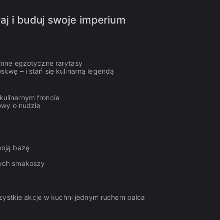
aj i buduj swoje imperium
inne egzotyczne rarytasy
kwę – i stań się kulinarną legendą
ulinarnym froncie
owy o nudzie
woją bazę
zych smakoszy
szystkie akcje w kuchni jednym ruchem palca