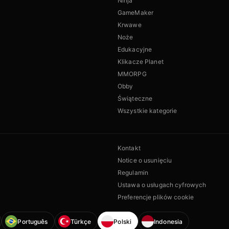
Ninja
GameMaker
Krwawe
Noże
Edukacyjne
Klikacze Planet
MMORPG
Obby
Świąteczne
Wszystkie kategorie
Kontakt
Notice o usunięciu
Regulamin
Ustawa o usługach cyfrowych
Preferencje plików cookie
Português
Türkçe
Polski
Indonesia