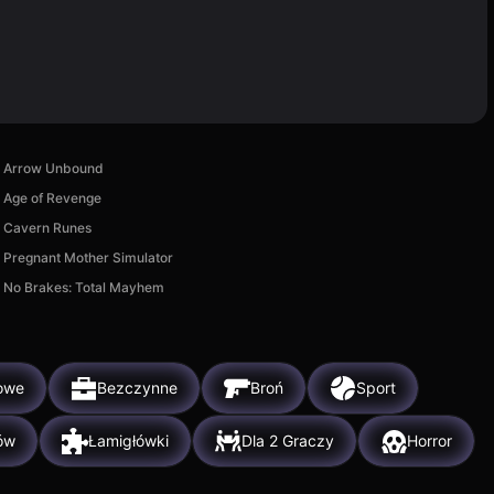
Arrow Unbound
Age of Revenge
Cavern Runes
Pregnant Mother Simulator
No Brakes: Total Mayhem
owe
Bezczynne
Broń
Sport
ów
Łamigłówki
Dla 2 Graczy
Horror