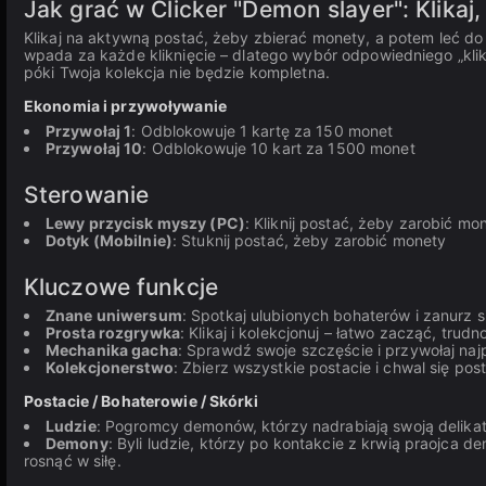
Jak grać w Clicker "Demon slayer": Klikaj,
Klikaj na aktywną postać, żeby zbierać monety, a potem leć do 
wpada za każde kliknięcie – dlatego wybór odpowiedniego „klika”
póki Twoja kolekcja nie będzie kompletna.
Ekonomia i przywoływanie
Przywołaj 1
: Odblokowuje 1 kartę za 150 monet
Przywołaj 10
: Odblokowuje 10 kart za 1500 monet
Sterowanie
Lewy przycisk myszy (PC)
: Kliknij postać, żeby zarobić mo
Dotyk (Mobilnie)
: Stuknij postać, żeby zarobić monety
Kluczowe funkcje
Znane uniwersum
: Spotkaj ulubionych bohaterów i zanurz s
Prosta rozgrywka
: Klikaj i kolekcjonuj – łatwo zacząć, trudn
Mechanika gacha
: Sprawdź swoje szczęście i przywołaj najp
Kolekcjonerstwo
: Zbierz wszystkie postacie i chwal się po
Postacie / Bohaterowie / Skórki
Ludzie
: Pogromcy demonów, którzy nadrabiają swoją delikat
Demony
: Byli ludzie, którzy po kontakcie z krwią praojca d
rosnąć w siłę.