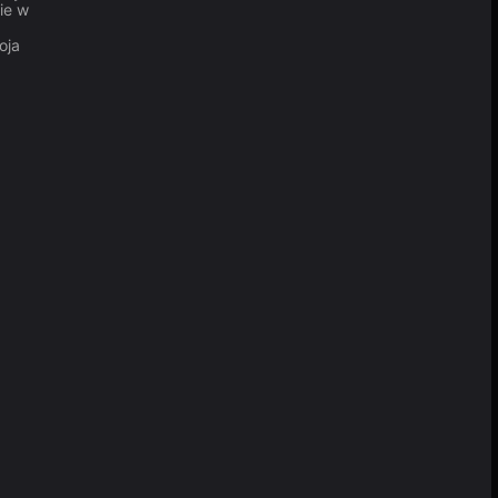
ie w
oja