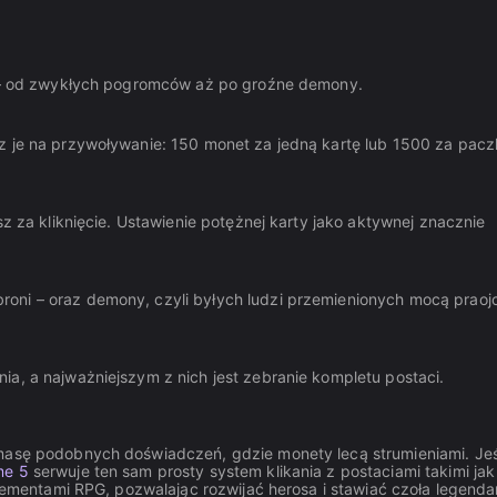
r" – od zwykłych pogromców aż po groźne demony.
sz je na przywoływanie: 150 monet za jedną kartę lub 1500 za pac
sz za kliknięcie. Ustawienie potężnej karty jako aktywnej znacznie
oni – oraz demony, czyli byłych ludzi przemienionych mocą praoj
ia, a najważniejszym z nich jest zebranie kompletu postaci.
masę podobnych doświadczeń, gdzie monety lecą strumieniami. Jeś
me 5
serwuje ten sam prosty system klikania z postaciami takimi ja
elementami RPG, pozwalając rozwijać herosa i stawiać czoła legend