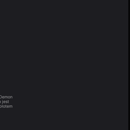
 "Demon
 jest
płotem