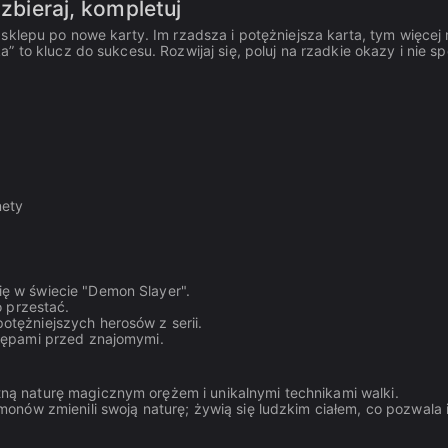
 zbieraj, kompletuj
sklepu po nowe karty. Im rzadsza i potężniejsza karta, tym więcej
 to klucz do sukcesu. Rozwijaj się, poluj na rzadkie okazy i nie sp
nety
ię w świecie "Demon Slayer".
o przestać.
otężniejszych herosów z serii.
stępami przed znajomymi.
ną naturę magicznym orężem i unikalnymi technikami walki.
emonów zmienili swoją naturę; żywią się ludzkim ciałem, co pozwala 