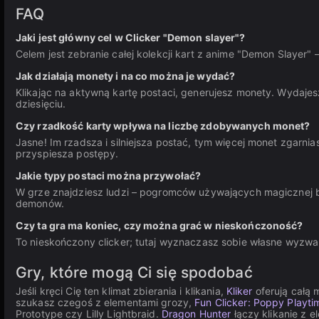
FAQ
Jaki jest główny cel w Clicker "Demon slayer"?
Celem jest zebranie całej kolekcji kart z anime "Demon Slaye
Jak działają monety i na co można je wydać?
Klikając na aktywną kartę postaci, generujesz monety. Wydaje
dziesięciu.
Czy rzadkość karty wpływa na liczbę zdobywanych monet?
Jasne! Im rzadsza i silniejsza postać, tym więcej monet zgarnia
przyspiesza postępy.
Jakie typy postaci można przywołać?
W grze znajdziesz ludzi – pogromców używających magicznej br
demonów.
Czy ta gra ma koniec, czy można grać w nieskończoność?
To nieskończony clicker; tutaj wyznaczasz sobie własne wyzwan
Gry, które mogą Ci się spodobać
Jeśli kręci Cię ten klimat zbierania i klikania,
Kliker
oferują całą 
szukasz czegoś z elementami grozy,
Fun Clicker: Poppy Playti
Prototype czy Lilly Lightbraid.
Dragon Hunter
łączy klikanie z 