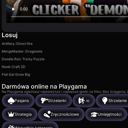
Losuj
Artillery: Direct fire
MergeMaster: Dragonets
Doodle Run: Tricky Puzzle
Noob Craft 3D
Fish Eat Grow Big
Darmówa online na Playgama
Na Playgama ogarniasz najświeższe i najlepsze gierki za friko. Bez ściągania
Pasjans
Strzelanki
.io
Strzelanie
Strategia
Zręcznościowe
Umiejętności
Wszystkie kategorie