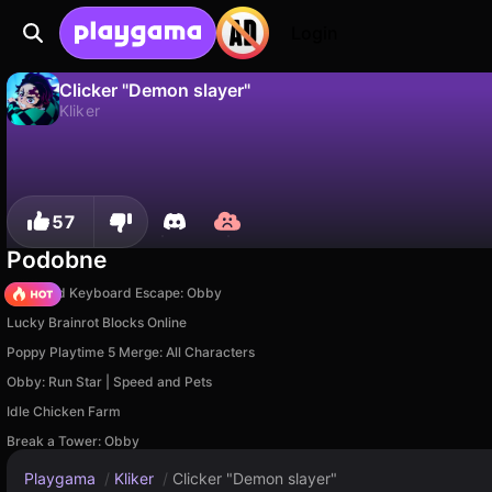
Login
Clicker "Demon slayer"
Kliker
Clicker "Demon slayer" to darmowa gra kliker od Isich. Zagraj online na Playgama.
Nie
Zapisz
Zapisz postępy!
57
Podobne
+1 Speed Keyboard Escape: Obby
Lucky Brainrot Blocks Online
Poppy Playtime 5 Merge: All Characters
Obby: Run Star | Speed and Pets
Idle Chicken Farm
Break a Tower: Obby
Playgama
/
Kliker
/
Clicker "Demon slayer"