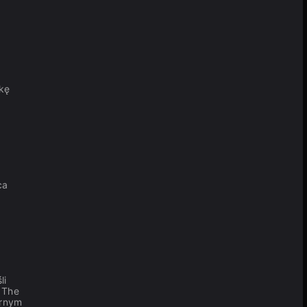
zkę
ca
li
k The
arnym