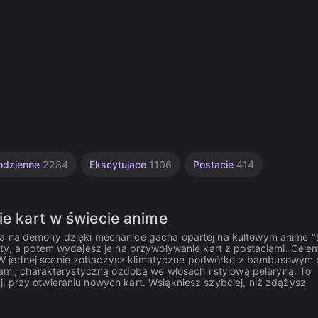
odzienne
2284
Ekscytujące
1106
Postacie
414
ie kart w świecie anime
nia na demony dzięki mechanice gacha opartej na kultowym anime
ety, a potem wydajesz je na przywoływanie kart z postaciami. Celem
 W jednej scenie zobaczysz klimatyczne podwórko z bambusowym 
czami, charakterystyczną ozdobą we włosach i stylową peleryną. To
i przy otwieraniu nowych kart. Wsiąkniesz szybciej, niż zdążysz