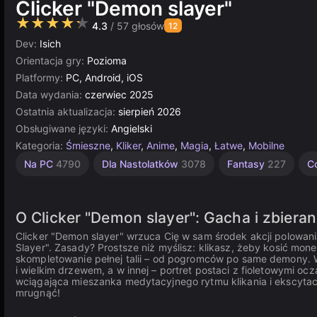
Clicker "Demon slayer"
★★★★★
4.3
/ 57 głosów
12
Dev:
Isich
Orientacja gry:
Pozioma
Platformy:
PC, Android, iOS
Data wydania:
czerwiec 2025
Ostatnia aktualizacja:
sierpień 2026
Obsługiwane języki:
Angielski
Kategoria:
Śmieszne
,
Kliker
,
Anime
,
Magia
,
Łatwe
,
Mobilne
Nieskończoność
Komputerowe
Multiplayer
Unity
Na PC
4790
Dla Nastolatków
3078
Fantasy
227
C
online
5030
5172
2850
3177
O Clicker "Demon slayer": Gacha i zbieran
Clicker "Demon slayer" wrzuca Cię w sam środek akcji polowa
Slayer". Zasady? Prostsze niż myślisz: klikasz, żeby kosić mon
skompletowanie pełnej talii – od pogromców po same demony.
i wielkim drzewem, a w innej – portret postaci z fioletowymi o
wciągająca mieszanka medytacyjnego rytmu klikania i ekscytacj
mrugnąć!