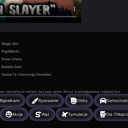
Magic Aim
Pigs&Birds
Snow Chaos
Bubble Gum
House 13: Concierge Simulator
, bez nachalnych reklam, bez pop-upów. Wrzuć w przeglądarkę i odpalaj fun!
 Bąbelkami
Rysowanie
Obby
Samochod
Akcja
Wąż
Symulacja
Dla Chłopc