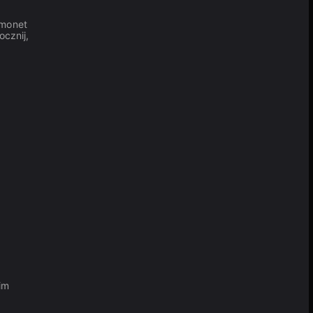
 monet
ocznij,
im