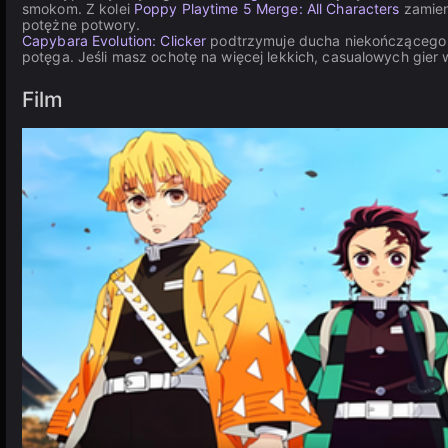
smokom. Z kolei
Poppy Playtime 5 Merge: All Characters
zamien
potężne potwory.
Capybara Evolution: Clicker
podtrzymuje ducha niekończącego s
potęga. Jeśli masz ochotę na więcej lekkich, casualowych gier 
Film