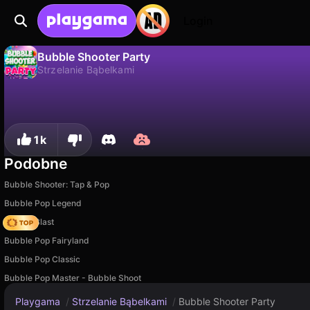
Login
Bubble Shooter Party
Strzelanie Bąbelkami
Nie
Zapisz
Zapisz postępy!
Bubble Shooter Party to darmowa gra strzelanie bąbelkami od tubik2405. Zagraj online na Playgama.
1k
Podobne
Bubble Shooter: Tap & Pop
Bubble Pop Legend
Bubble Blast
Bubble Pop Fairyland
Bubble Pop Classic
Bubble Pop Master - Bubble Shoot
Playgama
/
Strzelanie Bąbelkami
/
Bubble Shooter Party