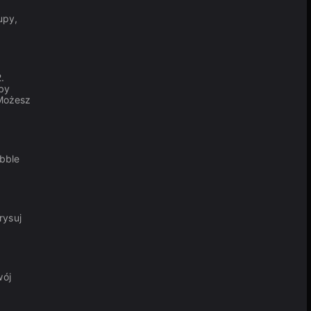
upy,
.
aby
 Możesz
ubble
rysuj
wój