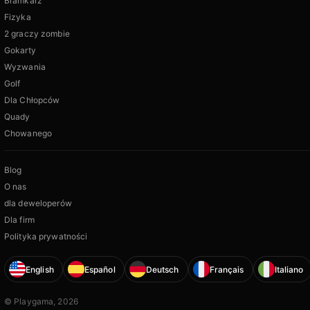
Bramkarz
Fizyka
2 graczy zombie
Gokarty
Wyzwania
Golf
Dla Chłopców
Quady
Chowanego
Blog
O nas
dla deweloperów
Dla firm
Polityka prywatności
English
Español
Deutsch
Français
Italiano
© Playgama, 2026