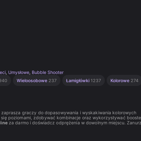
eci
,
Umysłowe
,
Bubble Shooter
940
Wieloosobowe
237
Łamigłówki
1237
Kolorowe
274
ra zaprasza graczy do dopasowywania i wyskakiwania kolorowych
 się poziomami, zdobywać kombinacje oraz wykorzystywać booste
line
za darmo i doświadcz odprężenia w dowolnym miejscu. Zanurz 