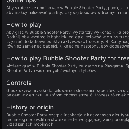
Game tips
Aby skutecznie dominować w Bubble Shooter Party, pamiętaj o
aby maksymalizować punkty. Używaj boostów w trudnych momen
How to play
Aby grać w Bubble Shooter Party, wystarczy wykonać kilka pros
Dotknij, aby wystrzelić bąbelek; najlepiej celować w grupy trz
uzyskać dodatkowe punkty i aktywować boostery. 4. Kontynuuj 
również zamieniać bąbelki, klikając na następny, aby dopasować
How to play Bubble Shooter Party for fre
Możesz grać w Bubble Shooter Party za darmo na Playgama. 
Shooter Party i wiele innych świetnych tytułów.
Controls
Gracz używa myszki do celowania i strzelania bąbelków. Na u
palcem w kierunku, w którym chcesz strzelić. Możesz również z
History or origin
Bubble Shooter Party czerpie inspirację z klasycznych gier typu
technologii pozwolił na stworzenie tej wciągającej wersji prze
urządzeniach mobilnych.