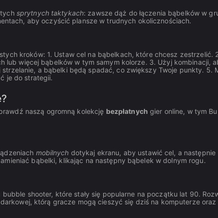
 tych
sprytnych taktykach
: zawsze dąż do łączenia bąbelków w gr
tach, aby oczyścić plansze w trudnych okolicznościach.
tych kroków: 1. Ustaw cel na bąbelkach, które chcesz zestrzelić. 2
ech lub więcej bąbelków w tym samym kolorze. 3. Użyj kombinacji, 
strzelanie, a bąbelki będą spadać, co zwiększy Twoje punkty. 5.
 je do strategii.
e?
Sprawdź naszą ogromną kolekcję
bezpłatnych
gier online, w tym B
rządzeniach
mobilnych
dotykaj ekranu, aby ustawić cel, a następnie 
amieniać bąbelki, klikając na następny bąbelek w dolnym rogu.
 bubble shooter, które stały się popularne na początku lat 90. Roz
glądarkowej, którą gracze mogą cieszyć się dziś na komputerze oraz