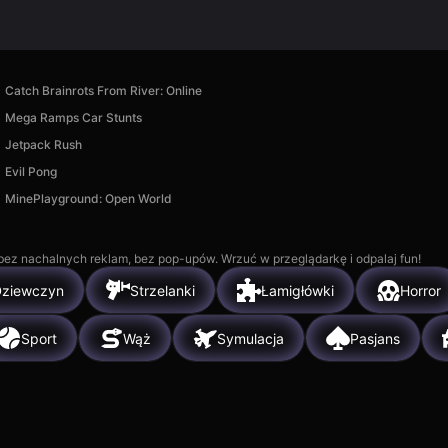
Catch Brainrots From River: Online
Mega Ramps Car Stunts
Jetpack Rush
Evil Pong
MinePlayground: Open World
, bez nachalnych reklam, bez pop-upów. Wrzuć w przeglądarkę i odpalaj fun!
Dziewczyn
Strzelanki
Łamigłówki
Horror
Sport
Wąż
Symulacja
Pasjans