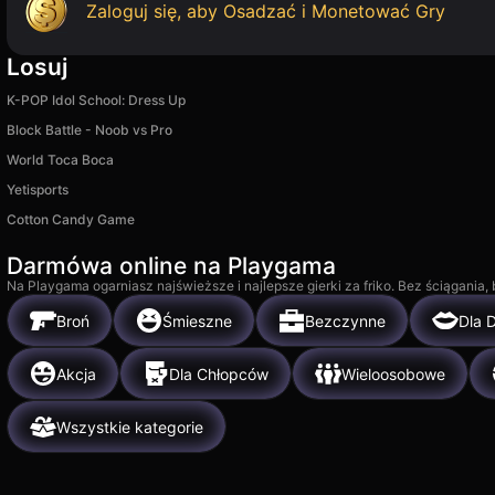
Zaloguj się, aby Osadzać i Monetować Gry
Losuj
K-POP Idol School: Dress Up
Block Battle - Noob vs Pro
World Toca Boca
Yetisports
Cotton Candy Game
Darmówa online na Playgama
Na Playgama ogarniasz najświeższe i najlepsze gierki za friko. Bez ściągania
Broń
Śmieszne
Bezczynne
Dla 
Akcja
Dla Chłopców
Wieloosobowe
Wszystkie kategorie