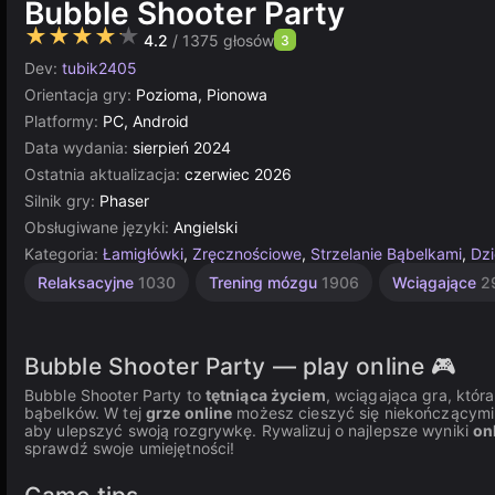
Bubble Shooter Party
★★★★★
4.2
/ 1375 głosów
3
Dev:
tubik2405
Orientacja gry:
Pozioma, Pionowa
Platformy:
PC, Android
Data wydania:
sierpień 2024
Ostatnia aktualizacja:
czerwiec 2026
Silnik gry:
Phaser
Obsługiwane języki:
Angielski
Kategoria:
Łamigłówki
,
Zręcznościowe
,
Strzelanie Bąbelkami
,
Dzi
Komputerowe
Jednoosobowe
Pixel
Multiplayer
Relaksacyjne
1030
Trening mózgu
1906
Wciągające
2
Art
5023
5173
4145
438
Bubble Shooter Party — play online 🎮
Bubble Shooter Party to
tętniąca życiem
, wciągająca gra, któ
bąbelków. W tej
grze online
możesz cieszyć się niekończącymi
aby ulepszyć swoją rozgrywkę. Rywalizuj o najlepsze wyniki
on
sprawdź swoje umiejętności!