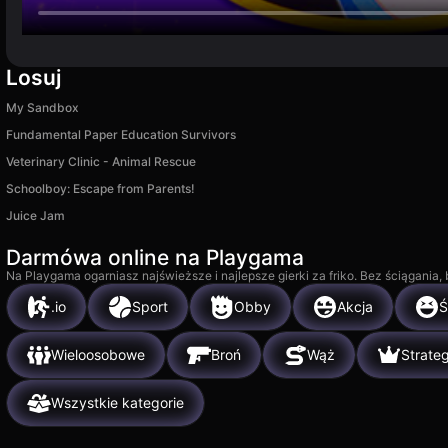
Losuj
My Sandbox
Fundamental Paper Education Survivors
Veterinary Clinic - Animal Rescue
Schoolboy: Escape from Parents!
Juice Jam
Darmówa online na Playgama
Na Playgama ogarniasz najświeższe i najlepsze gierki za friko. Bez ściągania
.io
Sport
Obby
Akcja
Ś
Wieloosobowe
Broń
Wąż
Strateg
Wszystkie kategorie