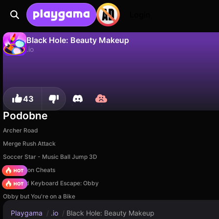
Login
Black Hole: Beauty Makeup
.io
Nie
Zapisz
Zapisz postępy!
Black Hole: Beauty Makeup to darmowa gra .io od CatGame Studio. Zagraj online na Playgama.
43
Podobne
Archer Road
Merge Rush Attack
Soccer Star - Music Ball Jump 3D
PVZ Fusion Cheats
+1 Speed Keyboard Escape: Obby
Obby but You're on a Bike
Playgama
/
.io
/
Black Hole: Beauty Makeup