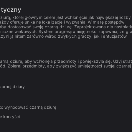
etyczny
urą, której głównym celem jest wchłonięcie jak największej liczby
ażdy oferuje unikalne lokalizacje i wyzwania. W miarę postępów
aby dostosować swoją czarną dziurę. Zaprojektowana dla nastolatk
niczeń wiekowych. System progresji umiejętności zapewnia, że gr
zyni ją hitem zarówno wśród zwykłych graczy, jak i entuzjastów
ą dziurę, aby wchłonęła przedmioty i powiększyła się. Użyj strate
ód. Zbieraj przedmioty, aby zwiększyć umiejętności swojej czarnej
arnej dziury
bko wyhodować czarną dziurę
e korzyści