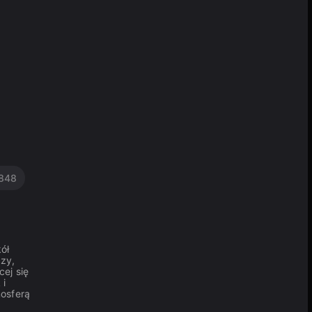
848
ół
czy,
cej się
 i
mosferą