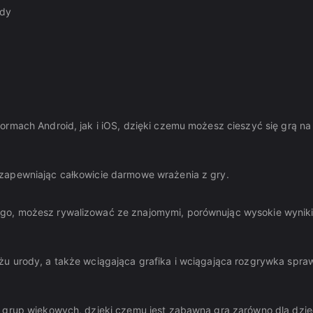
ody
ormach Android, jak i iOS, dzięki czemu możesz cieszyć się grą na
 zapewniając całkowicie darmowe wrażenia z gry.
ego, możesz rywalizować ze znajomymi, porównując wysokie wynik
u urody, a także wciągająca grafika i wciągająca rozgrywka spraw
 grup wiekowych, dzięki czemu jest zabawną grą zarówno dla dzieci