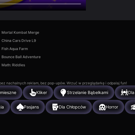
Mortal Kombat Merge
China Cars Drive L9
Fish Aqua Farm
Bounce Ball Adventure
Math: Riddles
, bez nachalnych reklam, bez pop-upów. Wrzuć w przeglądarkę i odpalaj fun!
mieszne
Kliker
Strzelanie Bąbelkami
Dla
ia
Pasjans
Dla Chłopców
Horror