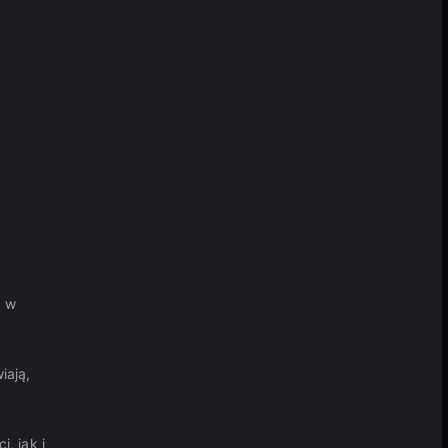
i w
iają,
, jak i