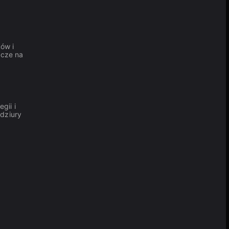
ów i
acze na
gii i
 dziury