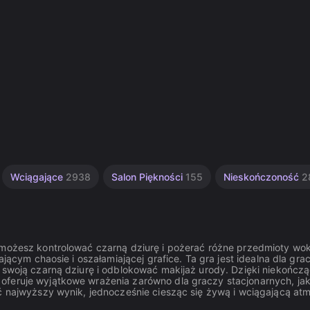
Wciągające
2938
Salon Piękności
155
Nieskończoność
2
j możesz kontrolować czarną dziurę i pożerać różne przedmioty wok
ającym chaosie i oszałamiającej grafice. Ta gra jest idealna dla gra
 swoją czarną dziurę i odblokować makijaż urody. Dzięki niekończą
oferuje wyjątkowe wrażenia zarówno dla graczy stacjonarnych, jak
ąć najwyższy wynik, jednocześnie ciesząc się żywą i wciągającą at