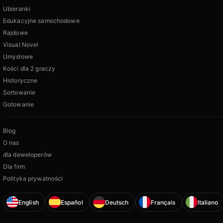
Ubieranki
Edukacyjne samochodowe
Rajdowe
Visual Novel
Umysłowe
Kości dla 2 graczy
Historyczne
Sortowanie
Gotowanie
Blog
O nas
dla deweloperów
Dla firm
Polityka prywatności
English
Español
Deutsch
Français
Italiano