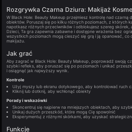
Rozgrywka Czarna Dziura: Makijaż Kosm
W Black Hole: Beauty Makeup przejmiesz kontrolę nad czarną dzi
obiektów. Poruszaj się po kilku różnych poziomach, z których k
napotkasz różnych przeciwników i odblokujesz szereg skórek, 
Dzieci, Ta gra zapewnia zabawne i dostępne wrażenia bez ogra
wszystkich poziomach mogą cieszyć się grą i ją opanować, co c
makijażu.
Jak grać
Aby zagrać w Black Hole: Beauty Makeup, poprowadź swoją czarn
szybki refleks, aby poruszać się po poziomach i unikać przeszk
i osiągnąć jak najwyższy wynik.
Kontrole
Użyj myszy lub ekranu dotykowego, aby kontrolować ruch cz
Kliknij lub dotknij, aby wchłonąć obiekty
Porady i wskazówki
Skoncentruj się najpierw na mniejszych obiektach, aby szy
Unikaj dużych przeszkód, które mogą Cię spowolnić
Eksperymentuj z różnymi skórkami, aby uzyskać strategiczn
Funkcje