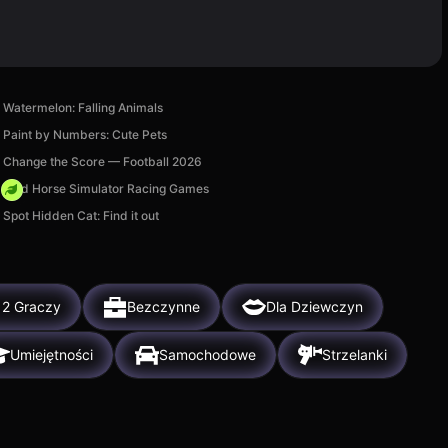
Watermelon: Falling Animals
Paint by Numbers: Cute Pets
Change the Score — Football 2026
Wild Horse Simulator Racing Games
Spot Hidden Cat: Find it out
 2 Graczy
Bezczynne
Dla Dziewczyn
Umiejętności
Samochodowe
Strzelanki