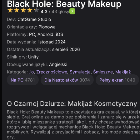
Black Hole: Beauty Makeup
★★★★★
4.3
/ 43 głosy
7
Dev:
CatGame Studio
Orientacja gry:
Pionowa
Platformy:
PC, Android, iOS
Data wydania:
listopad 2024
Ostatnia aktualizacja:
sierpień 2026
Silnik gry:
Unity
Obsługiwane języki:
Angielski
Kategoria:
.io
,
Zręcznościowe
,
Symulacja
,
Śmieszne
,
Makijaż
Zbieranie
Zręcznościowe
Komputerowe
Jednoosobowe
Indie
Jedzenie
Przyrostowe
Strategiczne
Proste
Multiplayer
Unity
Dla
Na PC
4781
Dla Nastolatków
3074
Pełny ekran
1040
1218
Dzieci
online
1573
889
5021
42
3569
565
5171
2593
4146
1480
3174
O Czarnej Dziurze: Makijaż Kosmetyczny
Black Hole: Beauty Makeup to ekscytująca gra casual, w które
siebie. Graj online za darmo bez pobierania i zanurz się w urzek
którzy lubią mieszankę strategii i akcji, gdy chcesz wyhodować
rozgrywce i wciągającej mechanice Black Hole: Beauty Makeup 
mobilnych. Rywalizuj z przyjaciółmi i zobacz, kto może osiągn
gry.