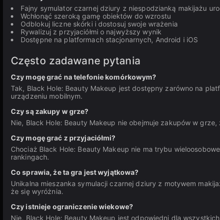
Fajny symulator czarnej dziury z niespodzianką makijażu ur
Wchłonąć szeroką gamę obiektów do wzrostu
Odblokuj liczne skórki i dostosuj swoje wrażenia
Rywalizuj z przyjaciółmi o najwyższy wynik
Dostępne na platformach stacjonarnych, Android i iOS
Często zadawane pytania
Czy mogę grać na telefonie komórkowym?
Tak, Black Hole: Beauty Makeup jest dostępny zarówno na platf
urządzeniu mobilnym.
Czy są zakupy w grze?
Nie, Black Hole: Beauty Makeup nie obejmuje zakupów w grze,
Czy mogę grać z przyjaciółmi?
Chociaż Black Hole: Beauty Makeup nie ma trybu wieloosobow
rankingach.
Co sprawia, że ta gra jest wyjątkowa?
Unikalna mieszanka symulacji czarnej dziury z motywem makijaż
że się wyróżnia.
Czy istnieje ograniczenie wiekowe?
Nie, Black Hole: Beauty Makeup jest odpowiedni dla wszystkich